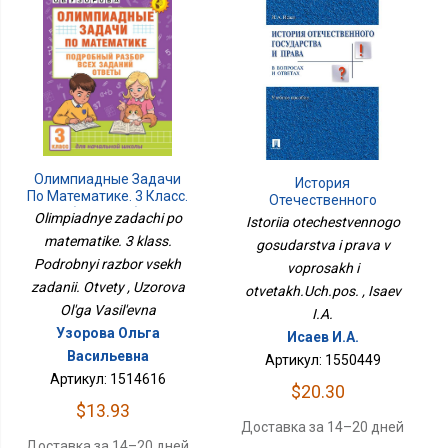
Олимпиадные Задачи
История
По Математике. 3 Класс.
Отечественного
Подробный Разбор Всех
Государства И Права В
Olimpiadnye zadachi po
Istoriia otechestvennogo
Заданий. Ответы
Вопросах И
matematike. 3 klass.
gosudarstva i prava v
Ответах.Уч.пос.
Podrobnyi razbor vsekh
voprosakh i
zadanii. Otvety , Uzorova
otvetakh.Uch.pos. , Isaev
Ol'ga Vasil'evna
I.A.
Узорова Ольга
Исаев И.А.
Васильевна
Артикул: 1550449
Артикул: 1514616
$20.30
$13.93
Доставка за 14–20 дней
Доставка за 14–20 дней