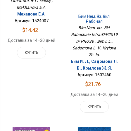
Literatura: 5-11 klassy ,
Makhanova E.A.
Маханова Е.А.
Бим Нем. Яз. 8кл.
Артикул: 1524007
Рабочая
ТетрадьФП2019 ИП
Bim Nem. iaz. 8kl.
$14.42
ПРОСВ.
Rabochaia tetrad'FP2019
Доставка за 14–20 дней
IP PROSV. , Bim I. L.,
Sadomova L. V., Krylova
КУПИТЬ
Zh. Ia.
Бим И. Л., Садомова Л.
В., Крылова Ж. Я.
Артикул: 1602460
$21.76
Доставка за 14–20 дней
КУПИТЬ