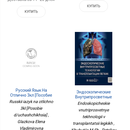
КУПИТЬ
КУПИТЬ
Русский Язык На
Эндоскопические
Отлично 3кл [Пособие
Внутрипросветные
Д/учащихся]
Russkii iazyk na otlichno
Технологии В
Endoskopicheskie
Трансплантации Легких
3kl [Posobie
vnutriprosvetnye
d/uchashchikhsia] ,
tekhnologii v
Glazkova Elena
transplantatsii legkikh ,
Vladimirovna