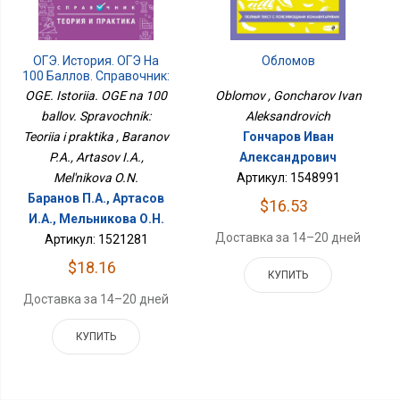
ОГЭ. История. ОГЭ На
Обломов
100 Баллов. Справочник:
Теория И Практика
OGE. Istoriia. OGE na 100
Oblomov , Goncharov Ivan
ballov. Spravochnik:
Aleksandrovich
Teoriia i praktika , Baranov
Гончаров Иван
P.A., Artasov I.A.,
Александрович
Mel'nikova O.N.
Артикул: 1548991
Баранов П.А., Артасов
$16.53
И.А., Мельникова О.Н.
Доставка за 14–20 дней
Артикул: 1521281
$18.16
КУПИТЬ
Доставка за 14–20 дней
КУПИТЬ