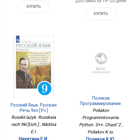
Доставка за 14–20 дней
КУПИТЬ
КУПИТЬ
Поляков
Программирование.
Русский Язык. Русская
Python. С++. Часть 2
Речь 9кл [Уч.]
Poliakov
Russkii iazyk. Russkaia
Programmirovanie.
rech' 9kl [Uch.] , Nikitina
Python. S++. Chast' 2 ,
E.I.
Poliakov K.Iu.
Никитина Е.И.
Поляков К.Ю.