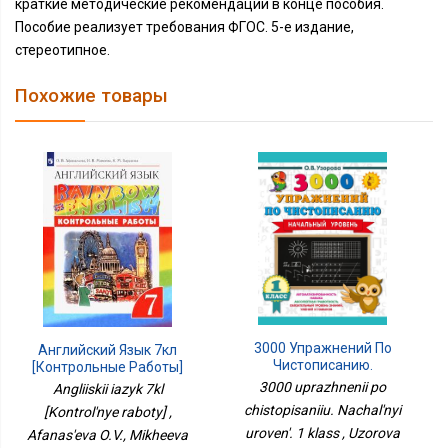
краткие методические рекомендации в конце пособия.
Пособие реализует требования ФГОС. 5-е издание,
стереотипное.
Похожие товары
3000 Упражнений По
Английский Язык 7кл
Чистописанию.
[Контрольные Работы]
Начальный Уровень. 1
3000 uprazhnenii po
Angliiskii iazyk 7kl
Класс
chistopisaniiu. Nachal'nyi
[Kontrol'nye raboty] ,
uroven'. 1 klass , Uzorova
Afanas'eva O.V., Mikheeva