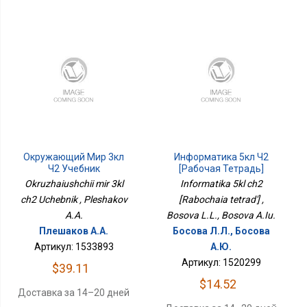
Окружающий Мир 3кл
Информатика 5кл Ч2
Ч2 Учебник
[Рабочая Тетрадь]
Okruzhaiushchii mir 3kl
Informatika 5kl ch2
ch2 Uchebnik , Pleshakov
[Rabochaia tetrad'] ,
A.A.
Bosova L.L., Bosova A.Iu.
Плешаков А.А.
Босова Л.Л., Босова
Артикул: 1533893
А.Ю.
Артикул: 1520299
$39.11
$14.52
Доставка за 14–20 дней