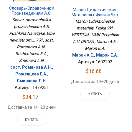
Словарь-Справочник К
Марон Дидактические
Произведениям А.С.
Материалы. Физика 9кл.
Пушкина На Языке, Тебе
ВЕРТИКАЛЬ УМК
Slovar'-spravochnik k
Maron Didakticheskie
Невнятном…. 7 Кл
Перышкин А.В. ДРОФА
proizvedeniiam A.S.
materialy. Fizika 9kl.
Pushkina Na iazyke, tebe
VERTIKAL' UMK Peryshkin
nevniatnom…. 7 kl , sost.
A.V. DROFA , Maron A.E.,
Romanova A.N.,
Maron E.A.
Rozhentseva E.A.,
Марон А.Е., Марон Е.А.
Smirnova L.N.
Артикул: 1602202
сост. Романова А.Н.,
$16.68
Роженцева Е.А.,
Смирнова Л.Н.
Доставка за 14–20 дней
Артикул: 1479251
КУПИТЬ
$34.17
Доставка за 14–20 дней
КУПИТЬ