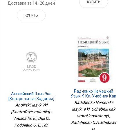
КУПИТЬ
Доставка за 14–20 дней
КУПИТЬ
Радченко Немецкий
Английский Язык 9кл
Язык. 9 Кл. Учебник Как
[Контрольные Задания]
Второй Иностранный
Radchenko Nemetskii
Angliiskii iazyk 9kl
iazyk. 9 kl. Uchebnik kak
[Kontrol'nye zadaniia] ,
vtoroi inostrannyi ,
Vaulina Iu. E., Duli D.,
Radchenko O.A.,Khebeler
Podoliako O. E. i dr.
G.