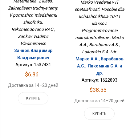
Пособие Для Учащихся
Matematika. 2 klass.
Marko Vvedenie v IT
Младшему Школьнику.
10-11 Классов.
Zakrepliaem trudnye temy.
spetsial'nost'. Posobie dlia
Рекомендовано РАО
Программирование
V pomoshch' mladshemu
Микроконтроллеров
uchashchikhsia 10-11
shkol'niku.
klassov.
Rekomendovano RAO ,
Programmirovanie
Zankov Vladimir
mikrokontrollerov , Marko
Vladimirovich
A.A., Barabanov A.S.,
Занков Владимир
Lakomkin S.A. i dr.
Владимирович
Марко А.А., Барабанов
Артикул: 1537431
А.С., Лакомкин С.А. и
др.
$6.86
Артикул: 1622893
Доставка за 14–20 дней
$38.55
КУПИТЬ
Доставка за 14–20 дней
КУПИТЬ