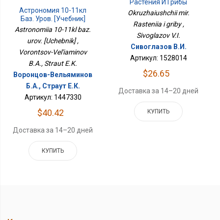
Растения И Грибы
Астрономия 10-11кл
Okruzhaiushchii mir.
Баз. Уров. [Учебник]
Rasteniia i griby ,
Astronomiia 10-11kl baz.
Sivoglazov V.I.
urov. [Uchebnik] ,
Сивоглазов В.И.
Vorontsov-Vel'iaminov
Артикул: 1528014
B.A., Straut E.K.
$26.65
Воронцов-Вельяминов
Б.А., Страут Е.К.
Доставка за 14–20 дней
Артикул: 1447330
$40.42
КУПИТЬ
Доставка за 14–20 дней
КУПИТЬ