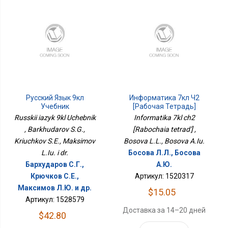
Русский Язык 9кл
Информатика 7кл Ч2
Учебник
[Рабочая Тетрадь]
Russkii iazyk 9kl Uchebnik
Informatika 7kl ch2
, Barkhudarov S.G.,
[Rabochaia tetrad'] ,
Kriuchkov S.E., Maksimov
Bosova L.L., Bosova A.Iu.
L.Iu. i dr.
Босова Л.Л., Босова
Бархударов С.Г.,
А.Ю.
Крючков С.Е.,
Артикул: 1520317
Максимов Л.Ю. и др.
$15.05
Артикул: 1528579
Доставка за 14–20 дней
$42.80