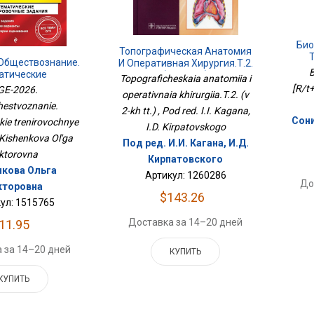
Био
Топографическая Анатомия
 Обществознание.
И Оперативная Хирургия.Т.2.
B
атические
(в 2-Х Тт.)
Topograficheskaia anatomiia i
вочные Задания
[R/t+
GE-2026.
operativnaia khirurgiia.T.2. (v
estvoznanie.
2-kh tt.) , Pod red. I.I. Kagana,
Сони
kie trenirovochnye
I.D. Kirpatovskogo
 Kishenkova Ol'ga
Под ред. И.И. Кагана, И.Д.
ktorovna
Кирпатовского
кова Ольга
Артикул: 1260286
До
кторовна
$143.26
ул: 1515765
Доставка за 14–20 дней
11.95
 за 14–20 дней
КУПИТЬ
КУПИТЬ