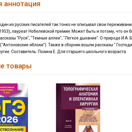
я аннотация
один из русских писателей так тонко не описывал свои переживани
1953), лауреат Нобелевской премии. Может быть и потому, что он
ссказы "Руся", "Темные аллеи", "Легкое дыхание". О природе И.А. 
("Антоновские яблоки"). Также в сборник вошли рассказы " Господин
другие. Составитель: Позина Е. Для старшего школьного возраста.
е товары