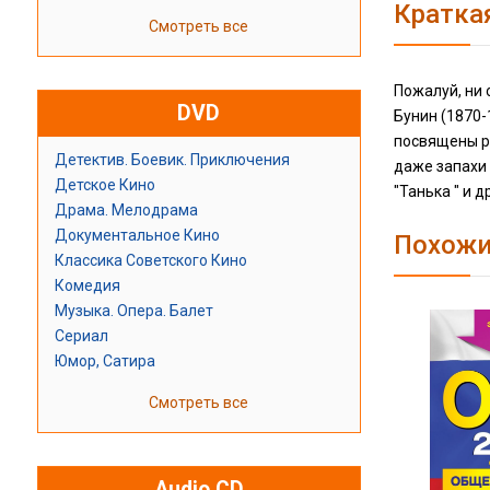
Кратка
Смотреть все
Пожалуй, ни 
DVD
Бунин (1870-
посвящены ра
Детектив. Боевик. Приключения
даже запахи 
Детское Кино
"Танька " и 
Драма. Мелодрама
Документальное Кино
Похожи
Классика Советского Кино
Комедия
Музыка. Опера. Балет
Сериал
Юмор, Сатира
Смотреть все
Audio CD