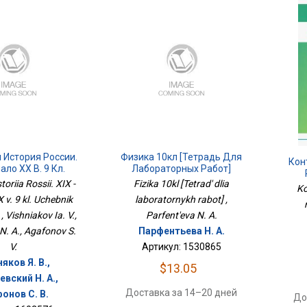
 История России.
Физика 10кл [Тетрадь Для
Кон
чало XX В. 9 Кл.
Лабораторных Работ]
к РВИОПросв.
toriia Rossii. XIX -
Fizika 10kl [Tetrad' dlia
Ko
 v. 9 kl. Uchebnik
laboratornykh rabot] ,
 Vishniakov Ia. V.,
Parfent'eva N. A.
 N. A., Agafonov S.
Парфентьева Н. А.
V.
Артикул: 1530865
яков Я. В.,
$13.05
вский Н. А.,
Доставка за 14–20 дней
онов С. В.
До