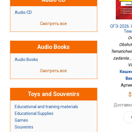
Audio CD
Смотреть все
ОГЭ-2026.
Тем
Трениро
O
Obshch
Audio Books
Tematiches
zadaniia ,
Audio Books
Vi
Смотреть все
Кишен
Ви
Артик
Toys and Souvenirs
$
Доставка
Educational and training materials
Educational Supplies
Games
Souvenirs