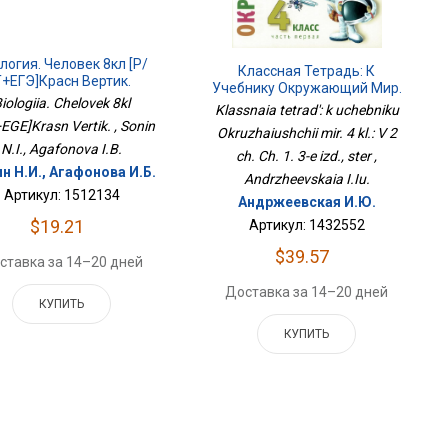
логия. Человек 8кл [Р/
Классная Тетрадь: К
Т+ЕГЭ]Красн Вертик.
Учебнику Окружающий Мир.
iologiia. Chelovek 8kl
4 Кл.: В 2 Ч. Ч. 1. 3-Е Изд., Стер
Klassnaia tetrad': k uchebniku
EGE]Krasn Vertik. , Sonin
Okruzhaiushchii mir. 4 kl.: V 2
N.I., Agafonova I.B.
ch. Ch. 1. 3-e izd., ster ,
н Н.И., Агафонова И.Б.
Andrzheevskaia I.Iu.
Артикул: 1512134
Андржеевская И.Ю.
$19.21
Артикул: 1432552
$39.57
ставка за 14–20 дней
Доставка за 14–20 дней
КУПИТЬ
КУПИТЬ