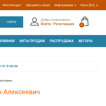
Мой Аккаунт
Оформить заказ
Информация
Язык (RU)
Добро пожаловать!
НАЙТИ
Войти
/
Регистрация
0
НОВИНКИ
ХИТЫ ПРОДАЖ
РАСПРОДАЖА
АВТОРЫ
ОТ $169.00
лексеевич
н Алексеевич