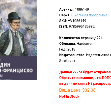
Артикул:
1086149
Серия:
Школьная программа
SKU:
VV1086149
ISBN:
9785995135982
Количество страниц:
224
Обложка:
Hardcover
Год:
2018
Издательство:
Издательство С
Strekoza)
Данная книга будет отправлен
Обратите внимание, что ДО
на данную книгу НЕ распрост
Ваша цена:
$32.08
Not In Stock