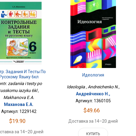
тр. Задания И Тесты По
Идеология
Русскому Языку 6кл
ntr. zadaniia i testy po
Ideologiia , Andreichenko N.,
russkomu iazyku 6kl ,
Андрейченко Н.,
Makhanova E.A.
Артикул: 1360105
Маханова Е.А.
$49.66
Артикул: 1229142
$19.90
Доставка за 14–20 дней
ставка за 14–20 дней
КУПИТЬ