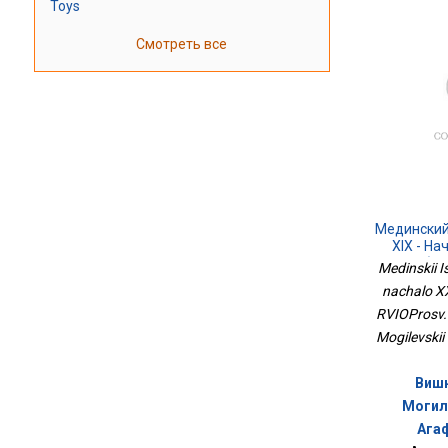
Toys
Смотреть все
Мединский
XIX - На
Учебни
Medinskii Is
nachalo XX
RVIOProsv. ,
Mogilevskii
Вишн
Могиле
Агаф