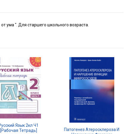
от ума ". Для старшего школьного возраста.
Русский Язык 2кл Ч1
Патогенез Атеросклероза И
[Рабочая Тетрадь]