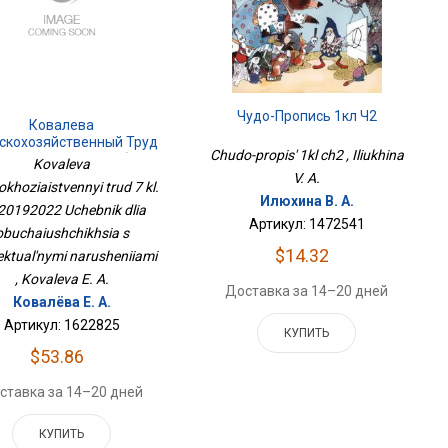
Чудо-Пропись 1кл Ч2
Ковалева
скохозяйственный Труд
Chudo-propis' 1kl ch2 , Iliukhina
л. ФП 20192022 Учебник
Kovaleva
Для Обучающихся С
V. A.
kokhoziaistvennyi trud 7 kl.
Интеллектуальными
Илюхина В. А.
20192022 Uchebnik dlia
Нарушениями
Артикул: 1472541
obuchaiushchikhsia s
$14.32
lektual'nymi narusheniiami
, Kovaleva E. A.
Доставка за 14–20 дней
Ковалёва Е. А.
Артикул: 1622825
КУПИТЬ
$53.86
ставка за 14–20 дней
КУПИТЬ