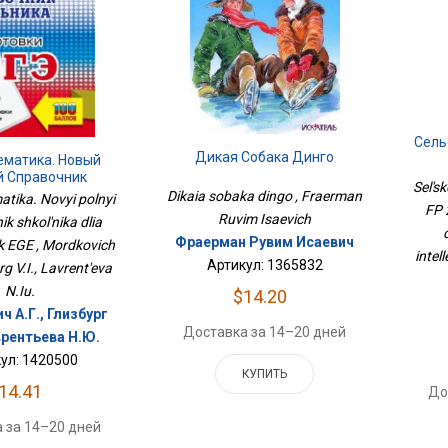
Сель
Дикая Собака Динго
7 К
ематика. Новый
й Справочник
Sel's
 Для Подготовки
Dikaia sobaka dingo , Fraerman
tika. Novyi polnyi
FP 
К ЕГЭ
Ruvim Isaevich
k shkol'nika dlia
Фраерман Рувим Исаевич
k EGE , Mordkovich
intel
Артикул: 1365832
rg V.I., Lavrent'eva
N.Iu.
$14.20
 А.Г., Глизбург
Доставка за 14–20 дней
врентьева Н.Ю.
ул: 1420500
КУПИТЬ
14.41
До
 за 14–20 дней