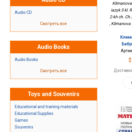
В 2-Х Ч. Ч.
Klimanova 
iazyk 3 kl. 
Audio CD
2-kh ch. Ch
Смотреть все
, Klimanova 
Клима
Бабу
Audio Books
Артик
$
Audio Books
Доставка
Смотреть все
Toys and Souvenirs
Educational and training materials
Educational Supplies
Games
Souvenirs