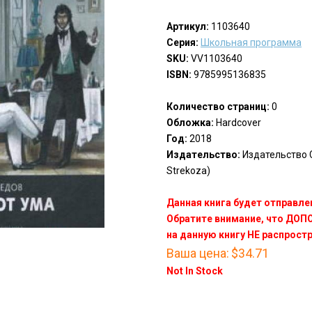
Артикул:
1103640
Серия:
Школьная программа
SKU:
VV1103640
ISBN:
9785995136835
Количество страниц:
0
Обложка:
Hardcover
Год:
2018
Издательство:
Издательство С
Strekoza)
Данная книга будет отправлен
Обратите внимание, что ДО
на данную книгу НЕ распрост
Ваша цена:
$34.71
Not In Stock