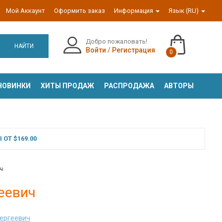
Мой Аккаунт
Оформить заказ
Информация
Язык (RU)
Добро пожаловать!
НАЙТИ
Войти
/
Регистрация
0
НОВИНКИ
ХИТЫ ПРОДАЖ
РАСПРОДАЖА
АВТОРЫ
ОТ $169.00
ч
геевич
Сергеевич