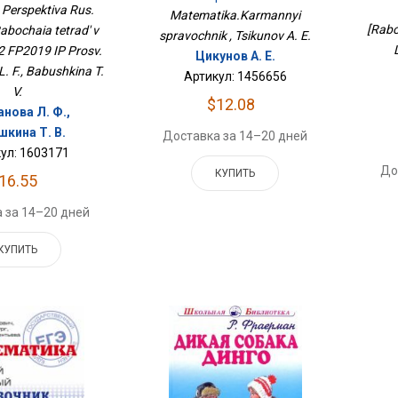
2 ФП2019 ИП Просв.
Perspektiva Rus.
Matematika.Karmannyi
[Rabo
Rabochaia tetrad' v
spravochnik , Tsikunov A. E.
.2 FP2019 IP Prosv.
Цикунов А. Е.
L. F., Babushkina T.
Артикул: 1456656
V.
$12.08
нова Л. Ф.,
шкина Т. В.
Доставка за 14–20 дней
ул: 1603171
До
КУПИТЬ
16.55
 за 14–20 дней
КУПИТЬ