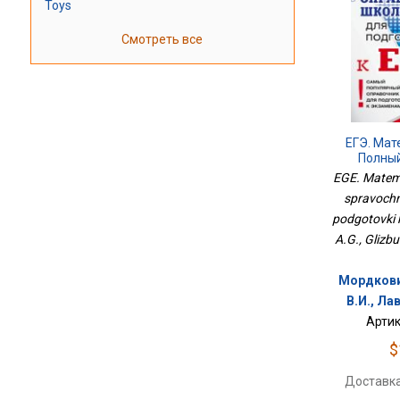
Toys
Смотреть все
ЕГЭ. Мат
Полны
Школьника
EGE. Matema
spravochni
podgotovki 
A.G., Glizbu
Мордкович
В.И., Ла
Артик
$
Доставка