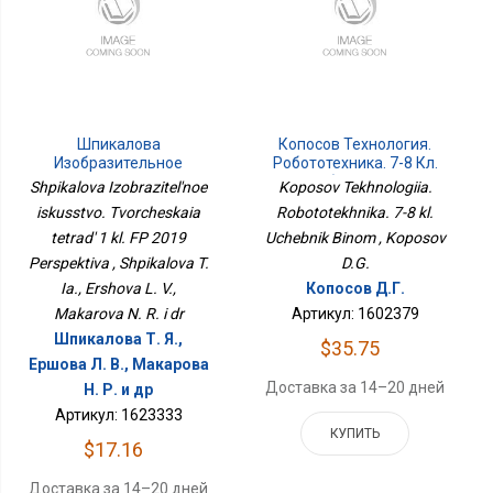
Шпикалова
Копосов Технология.
Изобразительное
Робототехника. 7-8 Кл.
Искусство. Творческая
Учебник Бином
Shpikalova Izobrazitel'noe
Koposov Tekhnologiia.
Тетрадь 1 Кл. ФП 2019
iskusstvo. Tvorcheskaia
Robototekhnika. 7-8 kl.
Перспектива
tetrad' 1 kl. FP 2019
Uchebnik Binom , Koposov
Perspektiva , Shpikalova T.
D.G.
Ia., Ershova L. V.,
Копосов Д.Г.
Makarova N. R. i dr
Артикул: 1602379
Шпикалова Т. Я.,
$35.75
Ершова Л. В., Макарова
Доставка за 14–20 дней
Н. Р. и др
Артикул: 1623333
КУПИТЬ
$17.16
Доставка за 14–20 дней