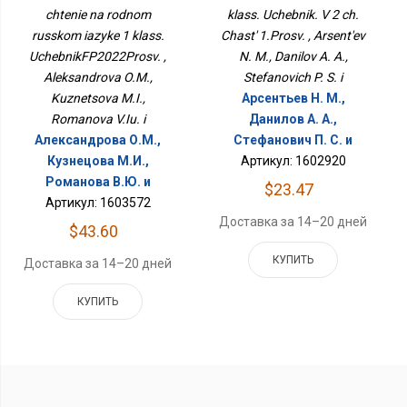
Класс.
1.Просв.
chtenie na rodnom
klass. Uchebnik. V 2 ch.
УчебникФП2022Просв.
russkom iazyke 1 klass.
Chast' 1.Prosv. , Arsent'ev
UchebnikFP2022Prosv. ,
N. M., Danilov A. A.,
Aleksandrova O.M.,
Stefanovich P. S. i
Kuznetsova M.I.,
Арсентьев Н. М.,
Romanova V.Iu. i
Данилов А. А.,
Александрова О.М.,
Стефанович П. С. и
Кузнецова М.И.,
Артикул: 1602920
Романова В.Ю. и
$23.47
Артикул: 1603572
Доставка за 14–20 дней
$43.60
КУПИТЬ
Доставка за 14–20 дней
КУПИТЬ