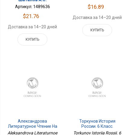
$16.89
Артикул: 1489636
$21.76
Доставка за 14–20 дней
Доставка за 14–20 дней
КУПИТЬ
КУПИТЬ
Александрова
Торкунов История
Литературное Чтение На
России. 6 Класс.
Родном Русском Языке 1
Учебник. В 2 Ч. Часть
Aleksandrova Literaturnoe
Torkunov Istoriia Rossii. 6