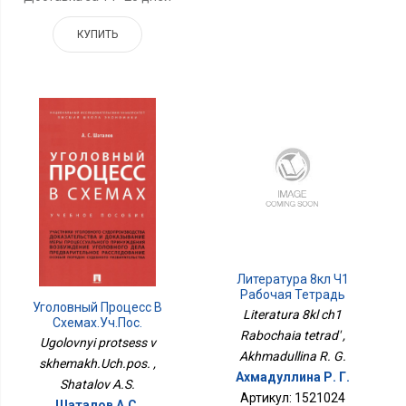
КУПИТЬ
Литература 8кл Ч1
Рабочая Тетрадь
Уголовный Процесс В
Literatura 8kl ch1
Схемах.Уч.пос.
Rabochaia tetrad' ,
Ugolovnyi protsess v
Akhmadullina R. G.
skhemakh.Uch.pos. ,
Ахмадуллина Р. Г.
Shatalov A.S.
Артикул: 1521024
Шаталов А.С.