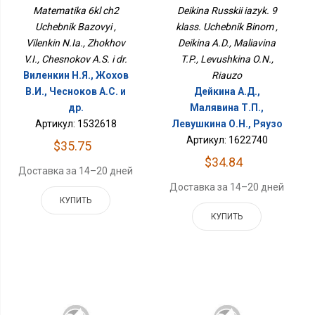
Matematika 6kl ch2
Deikina Russkii iazyk. 9
Uchebnik Bazovyi ,
klass. Uchebnik Binom ,
Vilenkin N.Ia., Zhokhov
Deikina A.D., Maliavina
V.I., Chesnokov A.S. i dr.
T.P., Levushkina O.N.,
Виленкин Н.Я., Жохов
Riauzo
В.И., Чесноков А.С. и
Дейкина А.Д.,
др.
Малявина Т.П.,
Артикул: 1532618
Левушкина О.Н., Ряузо
Артикул: 1622740
$35.75
$34.84
Доставка за 14–20 дней
Доставка за 14–20 дней
КУПИТЬ
КУПИТЬ