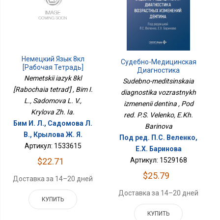
Немецкий Язык 8кл
Судебно-Медицинская
[Рабочая Тетрадь]
Диагностика
Nemetskii iazyk 8kl
Возрастных Изменений
Sudebno-meditsinskaia
Дентина
[Rabochaia tetrad'] , Bim I.
diagnostika vozrastnykh
L., Sadomova L. V.,
izmenenii dentina , Pod
Krylova Zh. Ia.
red. P.S. Velenko, E.Kh.
Бим И. Л., Садомова Л.
Barinova
В., Крылова Ж. Я.
Под ред. П.С. Веленко,
Артикул: 1533615
Е.Х. Баринова
$22.71
Артикул: 1529168
$25.79
Доставка за 14–20 дней
Доставка за 14–20 дней
КУПИТЬ
КУПИТЬ