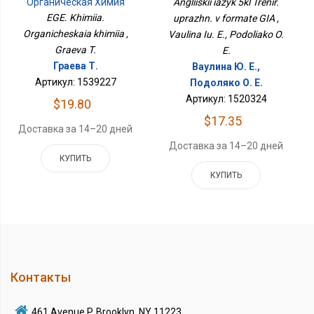
Органическая Химия
Angliiskii iazyk 5kl Trenir.
EGE. Khimiia.
uprazhn. v formate GIA ,
Organicheskaia khimiia ,
Vaulina Iu. E., Podoliako O.
Graeva T.
E.
Граева Т.
Ваулина Ю. Е.,
Артикул: 1539227
Подоляко О. Е.
Артикул: 1520324
$19.80
$17.35
Доставка за 14–20 дней
Доставка за 14–20 дней
КУПИТЬ
КУПИТЬ
Контакты
461 Avenue P, Brooklyn, NY 11223