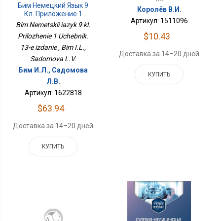
Бим Немецкий Язык 9
Королёв В.И.
Кл. Приложение 1
Артикул: 1511096
Учебник. 13-Е Издание
Bim Nemetskii iazyk 9 kl.
$10.43
Prilozhenie 1 Uchebnik.
13-e izdanie , Bim I.L.,
Доставка за 14–20 дней
Sadomova L.V.
Бим И.Л., Садомова
КУПИТЬ
Л.В.
Артикул: 1622818
$63.94
Доставка за 14–20 дней
КУПИТЬ