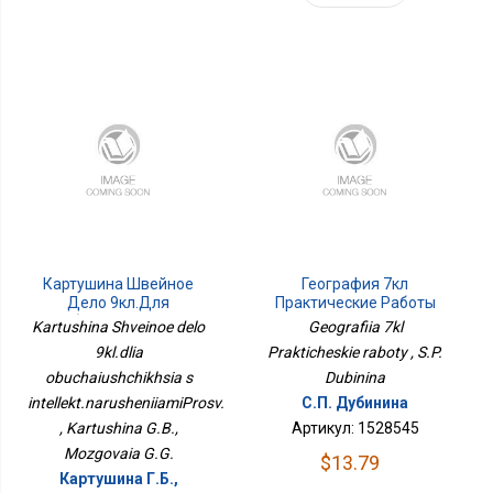
Картушина Швейное
География 7кл
Дело 9кл.для
Практические Работы
Обучающихся С
Kartushina Shveinoe delo
Geografiia 7kl
Интеллект.нарушениямиПросв.
9kl.dlia
Prakticheskie raboty , S.P.
obuchaiushchikhsia s
Dubinina
intellekt.narusheniiamiProsv.
С.П. Дубинина
, Kartushina G.B.,
Артикул: 1528545
Mozgovaia G.G.
$13.79
Картушина Г.Б.,