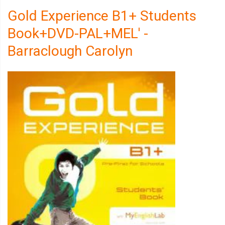
Gold Experience B1+ Students
Book+DVD-PAL+MEL' -
Barraclough Carolyn