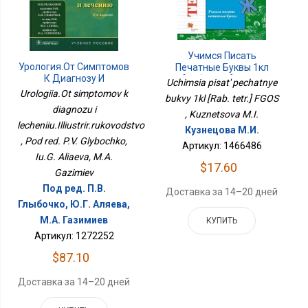
Учимся Писать
Урология.От Симптомов
Печатные Буквы 1кл
К Диагнозу И
[Раб. Тетр.] ФГОС
Uchimsia pisat' pechatnye
Лечению.Иллюстрир.руководство
Urologiia.Ot simptomov k
bukvy 1kl [Rab. tetr.] FGOS
diagnozu i
, Kuznetsova M.I.
lecheniiu.Illiustrir.rukovodstvo
Кузнецова М.И.
, Pod red. P.V. Glybochko,
Артикул: 1466486
Iu.G. Aliaeva, M.A.
$17.60
Gazimiev
Под ред. П.В.
Доставка за 14–20 дней
Глыбочко, Ю.Г. Аляева,
М.А. Газимиев
КУПИТЬ
Артикул: 1272252
$87.10
Доставка за 14–20 дней