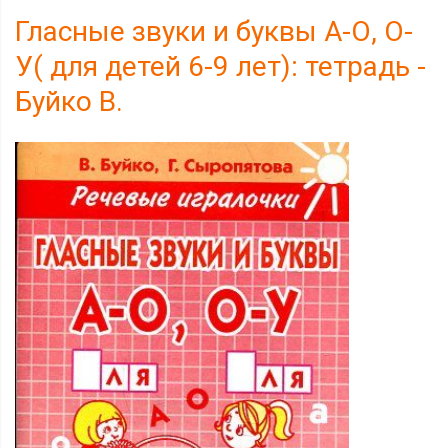
Гласные звуки и буквы А-О, О-
У( для детей 6-9 лет): тетрадь -
Буйко В.