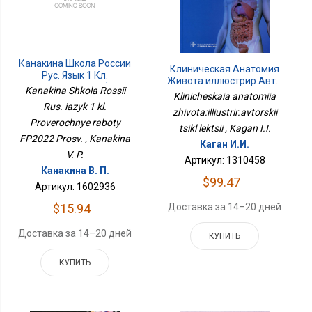
Канакина Школа России
Клиническая Анатомия
Рус. Язык 1 Кл.
Живота:иллюстрир.авторский
Проверочные Работы
Kanakina Shkola Rossii
Цикл Лекций
Klinicheskaia anatomiia
ФП2022 Просв.
Rus. iazyk 1 kl.
zhivota:illiustrir.avtorskii
Proverochnye raboty
tsikl lektsii , Kagan I.I.
FP2022 Prosv. , Kanakina
Каган И.И.
V. P.
Артикул: 1310458
Канакина В. П.
$99.47
Артикул: 1602936
Доставка за 14–20 дней
$15.94
Доставка за 14–20 дней
КУПИТЬ
КУПИТЬ