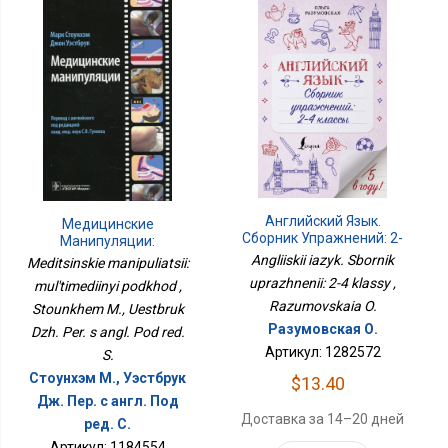
Английский Язык.
Медицинские
Сборник Упражнений: 2-
Манипуляции:
4 Классы
Мультимедийный
Angliiskii iazyk. Sbornik
Meditsinskie manipuliatsii:
Подход
uprazhnenii: 2-4 klassy ,
mul'timediinyi podkhod ,
Razumovskaia O.
Stounkhem M., Uestbruk
Разумовская О.
Dzh. Per. s angl. Pod red.
Артикул: 1282572
S.
Стоунхэм М., Уэстбрук
$13.40
Дж. Пер. с англ. Под
Доставка за 14–20 дней
ред. С.
Артикул: 1184554