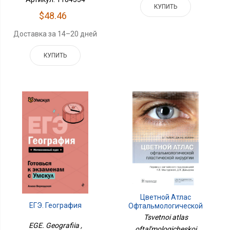
КУПИТЬ
$48.46
Доставка за 14–20 дней
КУПИТЬ
Цветной Атлас
ЕГЭ. География
Офтальмологической
Пластической Хирургии
Tsvetnoi atlas
EGE. Geografiia ,
oftal'mologicheskoi