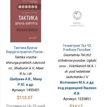
Геометрия 7кл Ч2
Тактика Врача-
Учебное Пособие.
Хирурга:практич.руковод-
Углубл. Уров.
Geometriia 7kl ch2
Во
Taktika vracha-
Uchebnoe posobie. Uglubl.
khirurga:praktich.rukovod-
urov. , Volchkevich M.A. i
vo , Shabunin A.V., Maer
dr. pod redaktsiei
R.Iu. i dr.
Iashchenko I.V.
Шабунин А.В., Маер
Волчкевич М.А. и др.
Р.Ю. и др.
под редакцией Ященко
Артикул: 1495401
И.В.
$113.37
Артикул: 1533851
$34.17
Доставка за 14–20 дней