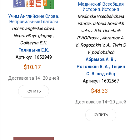
Мединский Всеобщая
История. История
Средних Веков. 6 Кл.
Учим Английские Слова.
Medinskii Vseobshchaia
Учебник РВИОПросв.
Неправильные Глаголы
istoriia. Istoriia Srednikh
Uchim angliiskie slova.
vekov. 6 kl. Uchebnik
Nepravil'nye glagoly ,
RVIOProsv. , Abramov A.
Golitsyna E.K.
V., Rogozhkin V. A., Tyrin S.
Голицына Е.К.
V. pod obshch
Артикул: 1652949
Абрамов А. В.,
$10.17
Рогожкин В. А., Тырин
С. В. под общ
Доставка за 14–20 дней
Артикул: 1602567
$48.33
КУПИТЬ
Доставка за 14–20 дней
КУПИТЬ