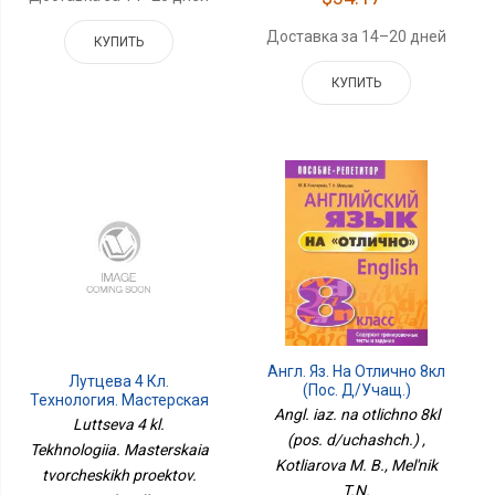
Доставка за 14–20 дней
КУПИТЬ
КУПИТЬ
Англ. Яз. На Отлично 8кл
Лутцева 4 Кл.
(пос. Д/учащ.)
Технология. Мастерская
Angl. iaz. na otlichno 8kl
Творческих Проектов.
Luttseva 4 kl.
Пособие Для Учащихся.
(pos. d/uchashch.) ,
Tekhnologiia. Masterskaia
Школа России НЕ БУДЕТ
Kotliarova M. B., Mel'nik
tvorcheskikh proektov.
T.N.