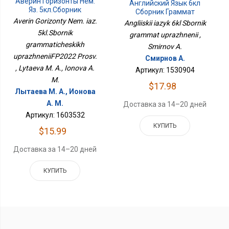
Аверин Горизонты Нем.
Английский Язык 6кл
Яз. 5кл.Сборник
Сборник Граммат
Грамматических
Упражнений
Averin Gorizonty Nem. iaz.
Angliiskii iazyk 6kl Sbornik
УпражненийФП2022
5kl.Sbornik
grammat uprazhnenii ,
Просв.
grammaticheskikh
Smirnov A.
uprazhneniiFP2022 Prosv.
Смирнов А.
, Lytaeva M. A., Ionova A.
Артикул: 1530904
M.
$17.98
Лытаева М. А., Ионова
А. М.
Доставка за 14–20 дней
Артикул: 1603532
КУПИТЬ
$15.99
Доставка за 14–20 дней
КУПИТЬ