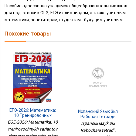
Пособие адресовано учащимся общеобразовательных школ
для подготовки к ОГЭ, ЕГЭ и олимпиадам, а также учителям
математики, репетиторам, студентам - будущим учителям.
Похожие товары
ЕГЭ-2026: Математика:
Испанский Язык 3кл
10 Тренировочных
Рабочая Тетрадь
Вариантов
EGE-2026: Matematika: 10
Ispanskii iazyk 3kl
Экзаменационных
trenirovochnykh variantov
Rabochaia tetrad' ,
Работ Для Подготовки К
ekzamenatsionnykh rabot
ЕГЭ: Базовый Уровень