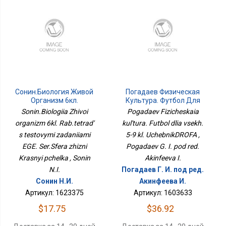
Сонин.Биология Живой
Погадаев Физическая
Организм 6кл.
Культура. Футбол Для
Раб.тетрадь С
Всех. 5-9 Кл.
Sonin.Biologiia Zhivoi
Pogadaev Fizicheskaia
Тестовыми Заданиями
УчебникДРОФА
organizm 6kl. Rab.tetrad'
kul'tura. Futbol dlia vsekh.
ЕГЭ. Сер.Сфера Жизни
s testovymi zadaniiami
Красный Пчелка
5-9 kl. UchebnikDROFA ,
EGE. Ser.Sfera zhizni
Pogadaev G. I. pod red.
Krasnyi pchelka , Sonin
Akinfeeva I.
N.I.
Погадаев Г. И. под ред.
Сонин Н.И.
Акинфеева И.
Артикул: 1623375
Артикул: 1603633
$17.75
$36.92