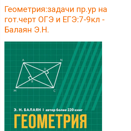
Геометрия:задачи пр.ур на
гот.черт ОГЭ и ЕГЭ:7-9кл -
Балаян Э.Н.