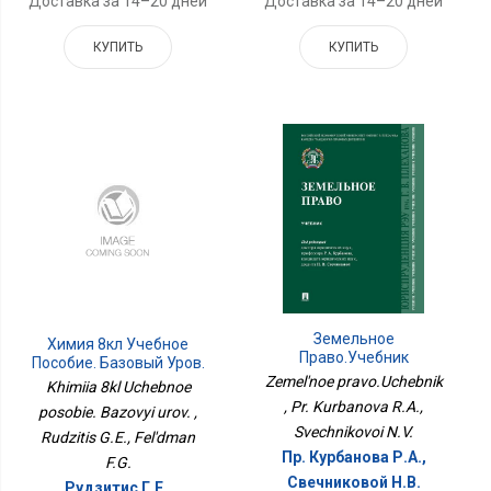
Доставка за 14–20 дней
Доставка за 14–20 дней
КУПИТЬ
КУПИТЬ
Земельное
Химия 8кл Учебное
Право.Учебник
Пособие. Базовый Уров.
Zemel'noe pravo.Uchebnik
Khimiia 8kl Uchebnoe
, Pr. Kurbanova R.A.,
posobie. Bazovyi urov. ,
Svechnikovoi N.V.
Rudzitis G.E., Fel'dman
Пр. Курбанова Р.А.,
F.G.
Свечниковой Н.В.
Рудзитис Г.Е.,