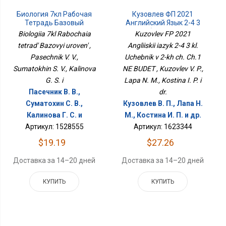
Биология 7кл Рабочая
Кузовлев ФП 2021
Тетрадь Базовый
Английский Язык 2-4 3
Уровень
Кл. Учебник В 2-Х Ч. Ч.1
Biologiia 7kl Rabochaia
Kuzovlev FP 2021
НЕ БУДЕТ
tetrad' Bazovyi uroven' ,
Angliiskii iazyk 2-4 3 kl.
Pasechnik V. V.,
Uchebnik v 2-kh ch. Ch.1
Sumatokhin S. V., Kalinova
NE BUDET , Kuzovlev V. P.,
G. S. i
Lapa N. M., Kostina I. P. i
Пасечник В. В.,
dr.
Суматохин С. В.,
Кузовлев В. П., Лапа Н.
Калинова Г. С. и
М., Костина И. П. и др.
Артикул: 1528555
Артикул: 1623344
$19.19
$27.26
Доставка за 14–20 дней
Доставка за 14–20 дней
КУПИТЬ
КУПИТЬ