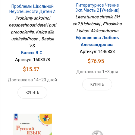
Литературное Чтение
Проблемы Школьной
3кл. Часть 2 [Учебник]
Неуспешности Детей И
Пути Преодоления.
Literaturnoe chtenie 3kl
Problemy shkol'noi
Книга Для
ch2 [Uchebnik] , Efrosinina
neuspeshnosti detei i puti
УчителяПросв.
Liubov' Aleksandrovna
preodoleniia. Kniga dlia
Ефросинина Любовь
uchiteliaProsv. , Basiuk
Александровна
V.S.
Артикул: 1446833
Басюк В.С.
Артикул: 1603378
$76.95
$15.57
Доставка за 1–3 дня
Доставка за 14–20 дней
КУПИТЬ
КУПИТЬ