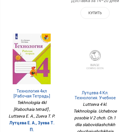
Доставка за 14–20 дней
КУПИТЬ
Технология 4кл
Лутцева 4 Кл.
[Рабочая Тетрадь]
Технология. Учебное
Tekhnologiia 4kl
Пособие В 2 Чч. Ч.1 Для
Luttseva 4 kl.
Слабовидящих
[Rabochaia tetrad'] ,
Tekhnologiia. Uchebnoe
Обучающихся Школа
Luttseva E. A., Zueva T. P.
posobie V 2 chch. Ch.1
России
Лутцева Е. А., Зуева Т.
dlia slabovidiashchikh
П.
obuchaiushchikhsia