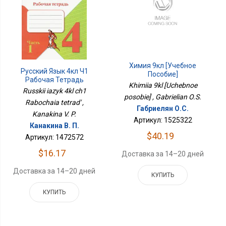
Химия 9кл [Учебное
Русский Язык 4кл Ч1
Пособие]
Рабочая Тетрадь
Khimiia 9kl [Uchebnoe
Russkii iazyk 4kl ch1
posobie] , Gabrielian O.S.
Rabochaia tetrad' ,
Габриелян О.С.
Kanakina V. P.
Артикул: 1525322
Канакина В. П.
$40.19
Артикул: 1472572
$16.17
Доставка за 14–20 дней
Доставка за 14–20 дней
КУПИТЬ
КУПИТЬ