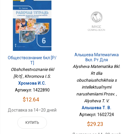
Алышева Математика
Обществознание 6кл [Р/
8кл. Рт Для
Т]
Обучающихся С
Alysheva Matematika 8kl.
Obshchestvoznanie 6kl
Интеллектуальными
Rt dlia
Нарушениями Просв.
[R/t] , Khromova I.S.
obuchaiushchikhsia s
Хромова И.С.
intellektual'nymi
Артикул: 1422890
narusheniiami Prosv. ,
$12.64
Alysheva T. V.
Алышева Т. В.
Доставка за 14–20 дней
Артикул: 1602724
КУПИТЬ
$29.23