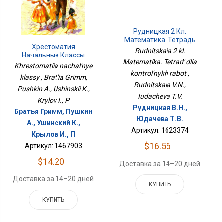
Рудницкая 2 Кл.
Математика. Тетрадь
Хрестоматия
Для Контрольных Работ
Rudnitskaia 2 kl.
Начальные Классы
Matematika. Tetrad' dlia
Khrestomatiia nachal'nye
kontrol'nykh rabot ,
klassy , Brat'ia Grimm,
Rudnitskaia V.N.,
Pushkin A., Ushinskii K.,
Iudacheva T.V.
Krylov I., P
Рудницкая В.Н.,
Братья Гримм, Пушкин
Юдачева Т.В.
А., Ушинский К.,
Артикул: 1623374
Крылов И., П
$16.56
Артикул: 1467903
$14.20
Доставка за 14–20 дней
Доставка за 14–20 дней
КУПИТЬ
КУПИТЬ