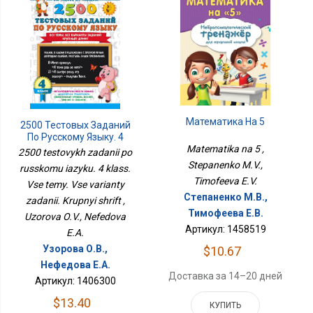
Математика На 5
2500 Тестовых Заданий
По Русскому Языку. 4
Класс. Все Темы. Все
Matematika na 5 ,
2500 testovykh zadanii po
Варианты Заданий.
Stepanenko M.V.,
russkomu iazyku. 4 klass.
Крупный Шрифт
Timofeeva E.V.
Vse temy. Vse varianty
Степаненко М.В.,
zadanii. Krupnyi shrift ,
Тимофеева Е.В.
Uzorova O.V., Nefedova
Артикул: 1458519
E.A.
Узорова О.В.,
$10.67
Нефедова Е.А.
Доставка за 14–20 дней
Артикул: 1406300
$13.40
КУПИТЬ