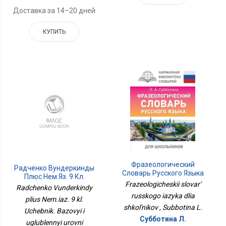
Доставка за 14–20 дней
КУПИТЬ
Фразеологический
Радченко Вундеркинды
Словарь Русского Языка
Плюс Нем.яз. 9 Кл.
Для Школьников
Frazeologicheskii slovar'
Учебник. Базовый И
Radchenko Vunderkindy
Углублённый Уровни
russkogo iazyka dlia
plius Nem.iaz. 9 kl.
ФП2022Просв.
shkol'nikov , Subbotina L.
Uchebnik. Bazovyi i
Субботина Л.
uglublennyi urovni