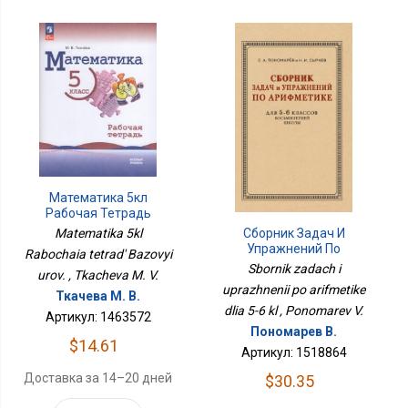
Математика 5кл
Рабочая Тетрадь
Базовый Уров.
Matematika 5kl
Сборник Задач И
Упражнений По
Rabochaia tetrad' Bazovyi
Арифметике Для 5-6 Кл
Sbornik zadach i
urov. , Tkacheva M. V.
uprazhnenii po arifmetike
Ткачева М. В.
dlia 5-6 kl , Ponomarev V.
Артикул: 1463572
Пономарев В.
$14.61
Артикул: 1518864
Доставка за 14–20 дней
$30.35