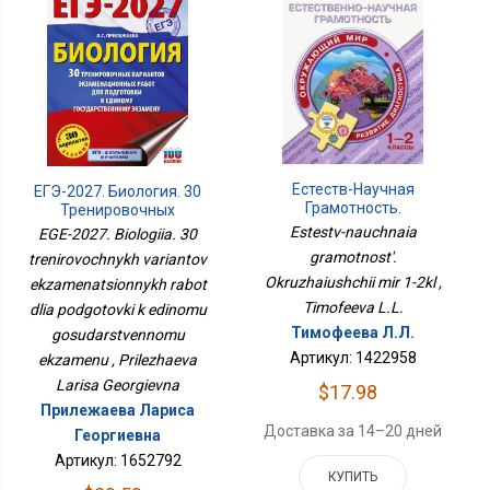
Естеств-Научная
ЕГЭ-2027. Биология. 30
Грамотность.
Тренировочных
Окружающий Мир 1-2кл
Вариантов
Estestv-nauchnaia
EGE-2027. Biologiia. 30
Экзаменационных
gramotnost'.
trenirovochnykh variantov
Работ Для Подготовки К
Okruzhaiushchii mir 1-2kl ,
ekzamenatsionnykh rabot
Единому
Государственному
Timofeeva L.L.
dlia podgotovki k edinomu
Экзамену
Тимофеева Л.Л.
gosudarstvennomu
Артикул: 1422958
ekzamenu , Prilezhaeva
Larisa Georgievna
$17.98
Прилежаева Лариса
Доставка за 14–20 дней
Георгиевна
Артикул: 1652792
КУПИТЬ