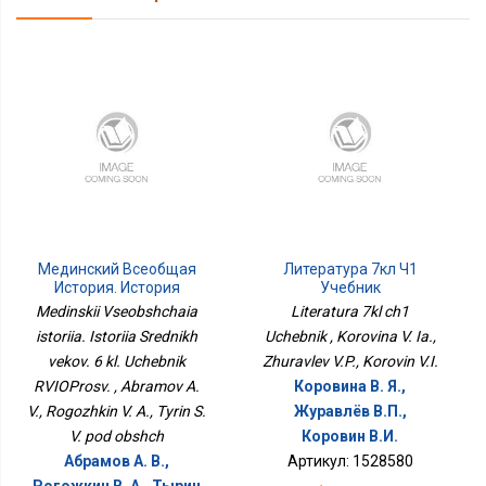
Мединский Всеобщая
Литература 7кл Ч1
История. История
Учебник
Средних Веков. 6 Кл.
Medinskii Vseobshchaia
Literatura 7kl ch1
Учебник РВИОПросв.
istoriia. Istoriia Srednikh
Uchebnik , Korovina V. Ia.,
vekov. 6 kl. Uchebnik
Zhuravlev V.P., Korovin V.I.
RVIOProsv. , Abramov A.
Коровина В. Я.,
V., Rogozhkin V. A., Tyrin S.
Журавлёв В.П.,
V. pod obshch
Коровин В.И.
Абрамов А. В.,
Артикул: 1528580