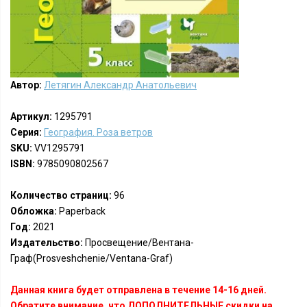
Автор:
Летягин Александр Анатольевич
Артикул:
1295791
Серия:
География. Роза ветров
SKU:
VV1295791
ISBN:
9785090802567
Количество страниц:
96
Обложка:
Paperback
Год:
2021
Издательство:
Просвещение/Вентана-
Граф(Prosveshchenie/Ventana-Graf)
Данная книга будет отправлена в течение 14-16 дней.
Обратите внимание, что ДОПОЛНИТЕЛЬНЫЕ скидки на