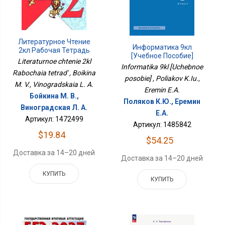
Литературное Чтение
Информатика 9кл
2кл Рабочая Тетрадь
[Учебное Пособие]
Literaturnoe chtenie 2kl
Informatika 9kl [Uchebnoe
Rabochaia tetrad' , Boikina
posobie] , Poliakov K.Iu.,
M. V., Vinogradskaia L. A.
Eremin E.A.
Бойкина М. В.,
Поляков К.Ю., Еремин
Виноградская Л. А.
Е.А.
Артикул: 1472499
Артикул: 1485842
$19.84
$54.25
Доставка за 14–20 дней
Доставка за 14–20 дней
КУПИТЬ
КУПИТЬ