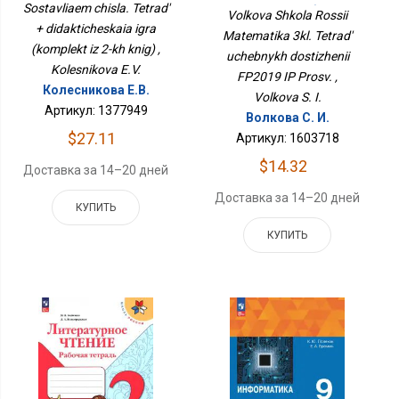
Дидактическая Игра
Sostavliaem chisla. Tetrad'
Тетрадь Учебных
Volkova Shkola Rossii
(комплект Из 2-Х Книг)
Достижений ФП2019 ИП
+ didakticheskaia igra
Matematika 3kl. Tetrad'
Просв.
(komplekt iz 2-kh knig) ,
uchebnykh dostizhenii
Kolesnikova E.V.
FP2019 IP Prosv. ,
Колесникова Е.В.
Volkova S. I.
Артикул: 1377949
Волкова С. И.
$27.11
Артикул: 1603718
$14.32
Доставка за 14–20 дней
Доставка за 14–20 дней
КУПИТЬ
КУПИТЬ