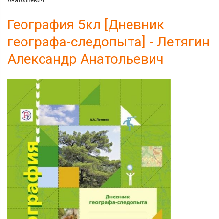
Анатольевич
География 5кл [Дневник
географа-следопыта] - Летягин
Александр Анатольевич