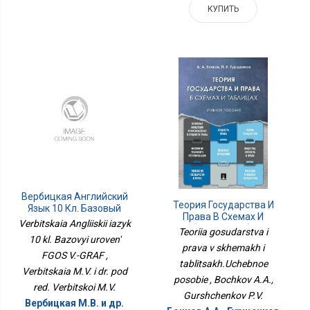
КУПИТЬ
Вербицкая Английский
Теория Государства И
Язык 10 Кл. Базовый
Права В Схемах И
Уровень ФГОС В.-ГРАФ
Verbitskaia Angliiskii iazyk
Таблицах.Учебное
Teoriia gosudarstva i
10 kl. Bazovyi uroven'
Пособие
prava v skhemakh i
FGOS V.-GRAF ,
tablitsakh.Uchebnoe
Verbitskaia M.V. i dr. pod
posobie , Bochkov A.A.,
red. Verbitskoi M.V.
Gurshchenkov P.V.
Вербицкая М.В. и др.