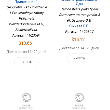
Приложение 1
Для
Проверочные Работы
Geografiia 7 kl. Prilozhenie
Форм.элем.матем.предст.5-
Demonstrats.plakaty dlia
Полярная
6л
1 Proverochnye raboty
ЗвездаБондарева М.В.,
form.elem.matem.predst.5-
Шидловский И.М.
Poliarnaia
6l , Sycheva G.E.
zvezdaBondareva M.V.,
Сычева Г.Е.
Shidlovskii I.M.
Артикул: 1420327
Артикул: 1623591
$14.12
$13.66
Доставка за 14–20 дней
Доставка за 14–20 дней
КУПИТЬ
КУПИТЬ