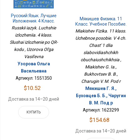
Русский Язык. Лучшие
Мякишев Физика. 11
Изложения. 4 Класс.
Класс. Учебное Пособие.
Слушай Изложение По
Russkii iazyk. Luchshie
В 4 Ч. Часть 1 Для
Miakishev Fizika. 11 klass.
QR-Коду
Слабовидящих
izlozheniia. 4 klass.
Uchebnoe posobie. V 4 ch.
Обучающихся
Slushai izlozhenie po QR-
Chast' 1 dlia
kodu , Uzorova Ol'ga
slabovidiashchikh
Vasil'evna
obuchaiushchikhsia ,
Узорова Ольга
Miakishev G. Ia.,
Васильевна
Bukhovtsev B. B.,
Артикул: 1551350
Charugin V. M. Pod r
$10.52
Мякишев Г. Я.,
Буховцев Б. Б., Чаругин
Доставка за 14–20 дней
В. М. Под р
Артикул: 1623299
КУПИТЬ
$154.68
Доставка за 14–20 дней