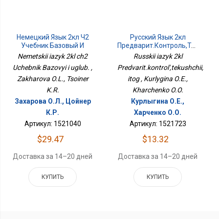
Немецкий Язык 2кл Ч2
Русский Язык 2кл
Учебник Базовый И
Предварит.контроль,текущий,
Углуб.
Итог
Nemetskii iazyk 2kl ch2
Russkii iazyk 2kl
Uchebnik Bazovyi i uglub. ,
Predvarit.kontrol',tekushchii,
Zakharova O.L., Tsoiner
itog , Kurlygina O.E.,
K.R.
Kharchenko O.O.
Захарова О.Л., Цойнер
Курлыгина О.Е.,
К.Р.
Харченко О.О.
Артикул: 1521040
Артикул: 1521723
$29.47
$13.32
Доставка за 14–20 дней
Доставка за 14–20 дней
КУПИТЬ
КУПИТЬ