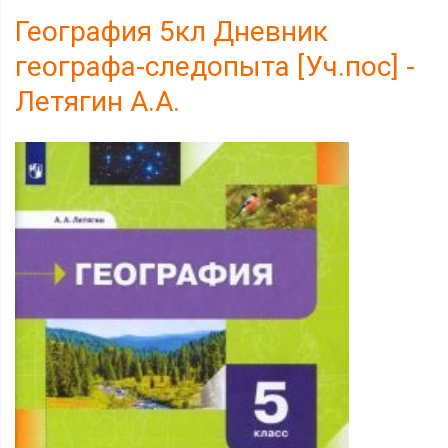
География 5кл Дневник
географа-следопыта [Уч.пос] -
Летягин А.А.