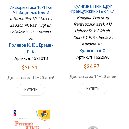
Кулигина Твой Друг
Информатика 10-11кл
Французский Язык 4 Кл.
Ч1 Задачник Баз. И
Учебник. В 2-Х Ч. Часть 1
Угл.ур
Kuligina Tvoi drug
Informatika 10-11kl ch1
Приложение 2
frantsuzskii iazyk 4 kl.
Zadachnik Baz. i ugl.ur ,
Uchebnik. V 2-kh ch.
Poliakov K. Iu., Eremin E.
Chast' 1 Prilozhenie 2 ,
A.
Kuligina A.S.
Поляков К. Ю., Еремин
Кулигина А.С.
Е. А.
Артикул: 1622690
Артикул: 1521013
$34.87
$26.21
Доставка за 14–20 дней
Доставка за 14–20 дней
КУПИТЬ
КУПИТЬ