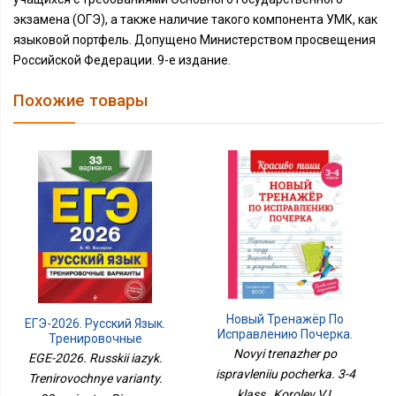
экзамена (ОГЭ), а также наличие такого компонента УМК, как
языковой портфель. Допущено Министерством просвещения
Российской Федерации. 9-е издание.
Похожие товары
Новый Тренажёр По
ЕГЭ-2026. Русский Язык.
Исправлению Почерка.
Тренировочные
3-4 Класс
Novyi trenazher po
Варианты. 33 Варианта
EGE-2026. Russkii iazyk.
ispravleniiu pocherka. 3-4
Trenirovochnye varianty.
klass , Korolev V.I.