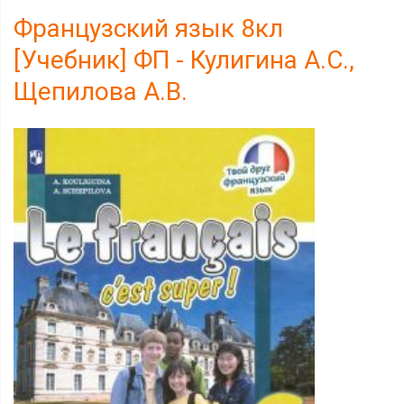
Французский язык 8кл
[Учебник] ФП - Кулигина А.С.,
Щепилова А.В.