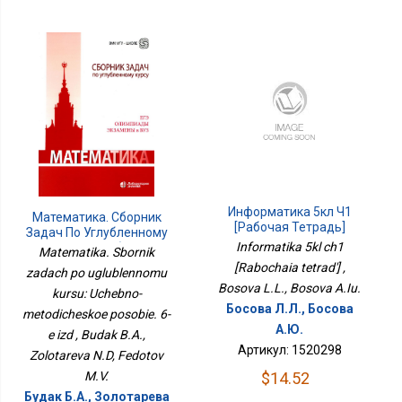
Информатика 5кл Ч1
Математика. Сборник
[Рабочая Тетрадь]
Задач По Углубленному
Informatika 5kl ch1
Курсу: Учебно-
Matematika. Sbornik
Методическое Пособие.
[Rabochaia tetrad'] ,
zadach po uglublennomu
6-Е Изд
Bosova L.L., Bosova A.Iu.
kursu: Uchebno-
Босова Л.Л., Босова
metodicheskoe posobie. 6-
А.Ю.
e izd , Budak B.A.,
Артикул: 1520298
Zolotareva N.D, Fedotov
$14.52
M.V.
Будак Б.А., Золотарева