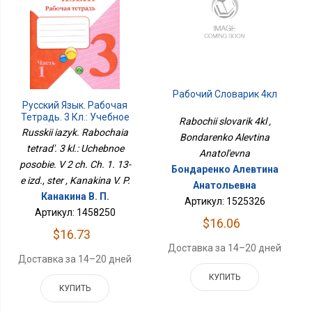
Рабочий Словарик 4кл
Русский Язык. Рабочая
Тетрадь. 3 Кл.: Учебное
Rabochii slovarik 4kl ,
Пособие. В 2 Ч. Ч. 1. 13-Е
Russkii iazyk. Rabochaia
Bondarenko Alevtina
Изд., Стер
tetrad'. 3 kl.: Uchebnoe
Anatol'evna
posobie. V 2 ch. Ch. 1. 13-
Бондаренко Алевтина
e izd., ster , Kanakina V. P.
Анатольевна
Канакина В. П.
Артикул: 1525326
Артикул: 1458250
$16.06
$16.73
Доставка за 14–20 дней
Доставка за 14–20 дней
КУПИТЬ
КУПИТЬ