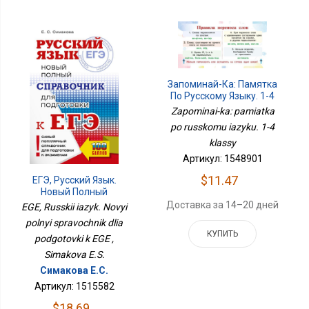
Запоминай-Ка: Памятка
По Русскому Языку. 1-4
Классы
Zapominai-ka: pamiatka
po russkomu iazyku. 1-4
klassy
Артикул: 1548901
$11.47
ЕГЭ, Русский Язык.
Новый Полный
Справочник Для
Доставка за 14–20 дней
EGE, Russkii iazyk. Novyi
Подготовки К ЕГЭ
polnyi spravochnik dlia
КУПИТЬ
podgotovki k EGE ,
Simakova E.S.
Симакова Е.С.
Артикул: 1515582
$18.69