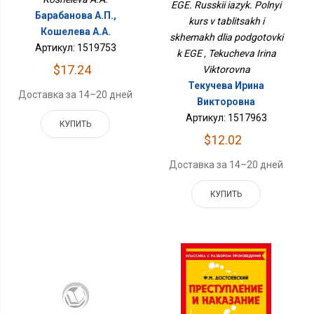
И Схемах Для
EGE. Russkii iazyk. Polnyi
Подготовки К ЕГЭ
Барабанова А.П.,
kurs v tablitsakh i
Кошелева А.А.
skhemakh dlia podgotovki
Артикул: 1519753
k EGE , Tekucheva Irina
$17.24
Viktorovna
Текучева Ирина
Доставка за 14–20 дней
Викторовна
Артикул: 1517963
КУПИТЬ
$12.02
Доставка за 14–20 дней
КУПИТЬ