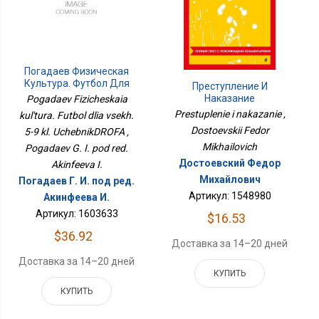
Погадаев Физическая
Культура. Футбол Для
Преступление И
Всех. 5-9 Кл.
Наказание
Pogadaev Fizicheskaia
УчебникДРОФА
Prestuplenie i nakazanie ,
kul'tura. Futbol dlia vsekh.
Dostoevskii Fedor
5-9 kl. UchebnikDROFA ,
Mikhailovich
Pogadaev G. I. pod red.
Достоевский Федор
Akinfeeva I.
Михайлович
Погадаев Г. И. под ред.
Артикул: 1548980
Акинфеева И.
Артикул: 1603633
$16.53
$36.92
Доставка за 14–20 дней
Доставка за 14–20 дней
КУПИТЬ
КУПИТЬ