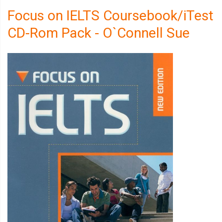
Focus on IELTS Coursebook/iTest
CD-Rom Pack - O`Connell Sue