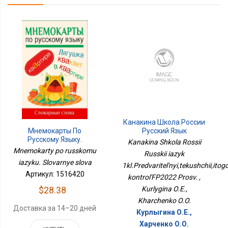
Канакина Школа России
Мнемокарты По
Русский Язык
Русскому Языку.
1кл.Предварительный,текущий
Kanakina Shkola Rossii
Словарные Слова
КонтрольФП2022 Просв.
Mnemokarty po russkomu
Russkii iazyk
iazyku. Slovarnye slova
1kl.Predvaritel'nyi,tekushchii,itog
Артикул: 1516420
kontrol'FP2022 Prosv. ,
$28.38
Kurlygina O.E.,
Kharchenko O.O.
Доставка за 14–20 дней
Курлыгина О.Е.,
Харченко О.О.