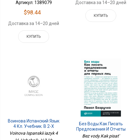
Артикул: 1389079
Доставка за 14–20 дней
$98.44
КУПИТЬ
Доставка за 14–20 дней
КУПИТЬ
Воинова Испанский Язык
Без Воды.Как Писать
4 Кл. Учебник. В 2-Х
Предложения И Отчеты
Частях. Часть 1 9-Е
Voinova Ispanskii iazyk 4
Для Первых Лиц
Bez vody.Kak pisat'
Издание Приложение 1