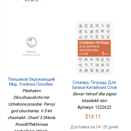
КУПИТЬ
Плешаков Окружающий
Словарь-Тетрадь Для
Мир. Учебное Пособие.
Записи Китайских Слов
Первый Год Обучения. В
Pleshakov
Slovar'-tetrad' dlia zapisi
3-Х Частях. Часть 3
Okruzhaiushchii mir.
Школа
kitaiskikh slov
Uchebnoe posobie. Pervyi
РоссииЭффективная
Артикул: 1522622
Начальная Школа
god obucheniia. V 3-kh
$13.11
chastiakh. Chast' 3 Shkola
RossiiEffektivnaia
Доставка за 14–20 дней