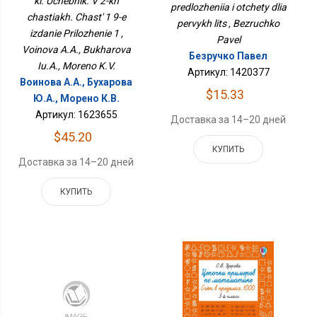
kl. Uchebnik. V 2-kh
predlozheniia i otchety dlia
chastiakh. Chast' 1 9-e
pervykh lits , Bezruchko
izdanie Prilozhenie 1 ,
Pavel
Voinova A.A., Bukharova
Безручко Павел
Iu.A., Moreno K.V.
Артикул: 1420377
Воинова А.А., Бухарова
$15.33
Ю.А., Морено К.В.
Артикул: 1623655
Доставка за 14–20 дней
$45.20
КУПИТЬ
Доставка за 14–20 дней
КУПИТЬ