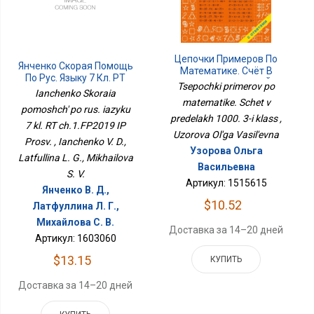
Цепочки Примеров По
Янченко Скорая Помощь
Математике. Счёт В
По Рус. Языку 7 Кл. РТ
Пределах 1000. 3-Й
Tsepochki primerov po
Ч.1.ФП2019 ИП Просв.
Ianchenko Skoraia
Класс
matematike. Schet v
pomoshch' po rus. iazyku
predelakh 1000. 3-i klass ,
7 kl. RT ch.1.FP2019 IP
Uzorova Ol'ga Vasil'evna
Prosv. , Ianchenko V. D.,
Узорова Ольга
Latfullina L. G., Mikhailova
Васильевна
S. V.
Артикул: 1515615
Янченко В. Д.,
$10.52
Латфуллина Л. Г.,
Михайлова С. В.
Доставка за 14–20 дней
Артикул: 1603060
$13.15
КУПИТЬ
Доставка за 14–20 дней