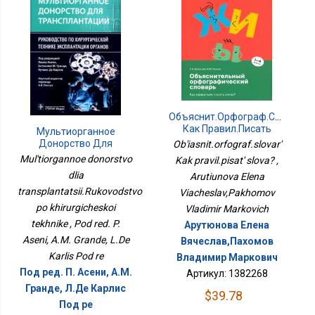
Объяснит.орфограф.словарь
Как Правил.писать
Мультиорганное
Слова?
Донорство Для
Ob'iasnit.orfograf.slovar'
Трансплантации.Руководство
Mul'tiorgannoe donorstvo
Kak pravil.pisat' slova? ,
По Хирургической
dlia
Arutiunova Elena
Технике
transplantatsii.Rukovodstvo
Viacheslav,Pakhomov
po khirurgicheskoi
Vladimir Markovich
tekhnike , Pod red. P.
Арутюнова Елена
Aseni, A.M. Grande, L.De
Вячеслав,Пахомов
Karlis Pod re
Владимир Маркович
Под ред. П. Асени, А.М.
Артикул: 1382268
Гранде, Л.Де Карлис
$39.78
Под ре