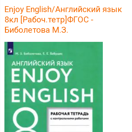
Enjoy English/Английский язык
8кл [Рабоч.тетр]ФГОС -
Биболетова М.З.