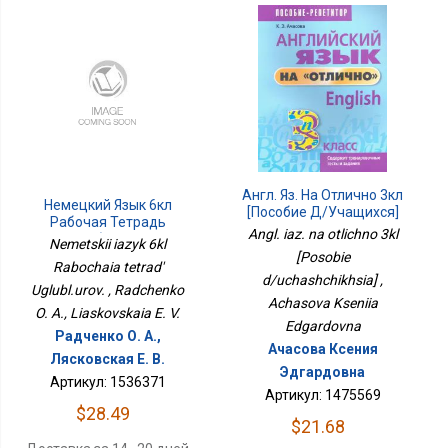
Англ. Яз. На Отлично 3кл
Немецкий Язык 6кл
[Пособие Д/учащихся]
Рабочая Тетрадь
Angl. iaz. na otlichno 3kl
Углубл.уров.
Nemetskii iazyk 6kl
[Posobie
Rabochaia tetrad'
d/uchashchikhsia] ,
Uglubl.urov. , Radchenko
Achasova Kseniia
O. A., Liaskovskaia E. V.
Edgardovna
Радченко О. А.,
Ачасова Ксения
Лясковская Е. В.
Эдгардовна
Артикул: 1536371
Артикул: 1475569
$28.49
$21.68