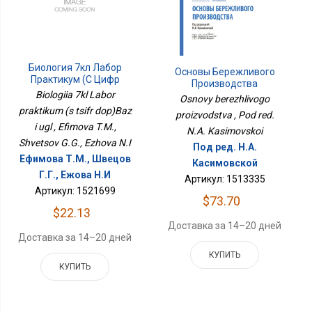
Биология 7кл Лабор
Основы Бережливого
Практикум (с Цифр
Производства
Доп)Баз И Угл
Biologiia 7kl Labor
Osnovy berezhlivogo
praktikum (s tsifr dop)Baz
proizvodstva , Pod red.
i ugl , Efimova T.M.,
N.A. Kasimovskoi
Shvetsov G.G., Ezhova N.I
Под ред. Н.А.
Ефимова Т.М., Швецов
Касимовской
Г.Г., Ежова Н.И
Артикул: 1513335
Артикул: 1521699
$73.70
$22.13
Доставка за 14–20 дней
Доставка за 14–20 дней
КУПИТЬ
КУПИТЬ