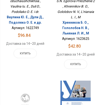
obuchaiushchikhsia ,
S.N. Egorova Prilozhenie 2
Vaulina Iu. E., Duli D.,
, Khrennikov B. O.,
Podoliako O. E. i dr.
Gololobov N. V., L'nianaia
Ваулина Ю. Е., Дули Д.,
L. I., M
Подоляко О. Е. и др.
Хренников Б. О.,
Артикул: 1622749
Гололобов Н. В.,
Льняная Л. И., М
$96.84
Артикул: 1623625
Доставка за 14–20 дней
$42.80
КУПИТЬ
Доставка за 14–20 дней
КУПИТЬ