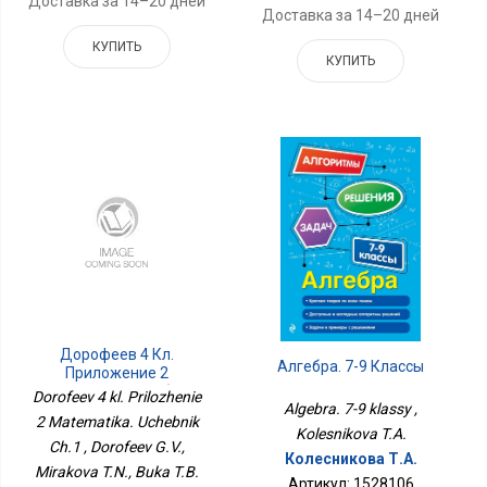
Доставка за 14–20 дней
Доставка за 14–20 дней
КУПИТЬ
КУПИТЬ
Дорофеев 4 Кл.
Алгебра. 7-9 Классы
Приложение 2
Математика. Учебник
Dorofeev 4 kl. Prilozhenie
Algebra. 7-9 klassy ,
Ч.1
2 Matematika. Uchebnik
Kolesnikova T.A.
Ch.1 , Dorofeev G.V.,
Колесникова Т.А.
Mirakova T.N., Buka T.B.
Артикул: 1528106