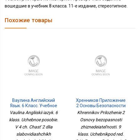
вошедшие в учебник 8 класса. 11-е издание, стереотипное.
Похожие товары
Ваулина Английский
Хренников Приложение
Язык. 6 Класс. Учебное
2 Основы Безопасности
Пособие. В 4 Ч. Часть 2
Жизнедеятельности. 9
Vaulina Angliiskii iazyk. 6
Khrennikov Prilozhenie 2
Для Слабовидящих
Класс. Учебникпод Ред.
klass. Uchebnoe posobie.
Osnovy bezopasnosti
Обучающихся
С.Н. Егорова
V 4 ch. Chast' 2 dlia
zhiznedeiatel'nosti. 9
Приложение 2
slabovidiashchikh
klass. Uchebnikpod red.