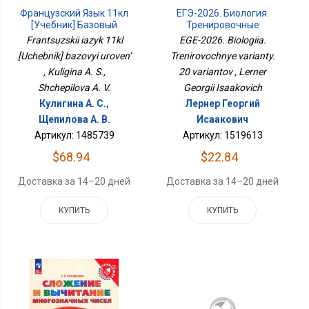
Французский Язык 11кл
ЕГЭ-2026. Биология.
[Учебник] Базовый
Тренировочные
Уровень
Варианты. 20 Вариантов
Frantsuzskii iazyk 11kl
EGE-2026. Biologiia.
[Uchebnik] bazovyi uroven'
Trenirovochnye varianty.
, Kuligina A. S.,
20 variantov , Lerner
Shchepilova A. V.
Georgii Isaakovich
Кулигина А. С.,
Лернер Георгий
Щепилова А. В.
Исаакович
Артикул: 1485739
Артикул: 1519613
$68.94
$22.84
Доставка за 14–20 дней
Доставка за 14–20 дней
КУПИТЬ
КУПИТЬ