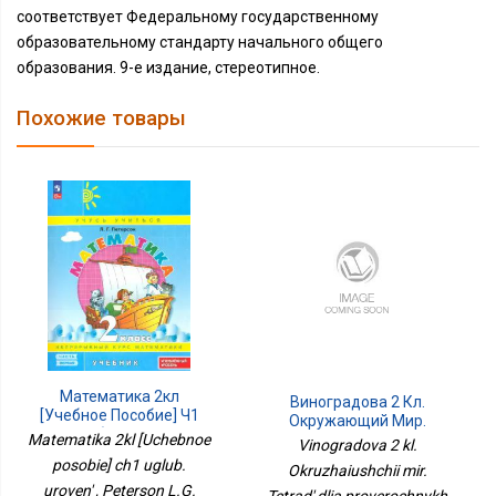
соответствует Федеральному государственному
образовательному стандарту начального общего
образования. 9-е издание, стереотипное.
Похожие товары
Математика 2кл
Виноградова 2 Кл.
[Учебное Пособие] Ч1
Окружающий Мир.
Углуб. Уровень
Matematika 2kl [Uchebnoe
Тетрадь Для
Vinogradova 2 kl.
Проверочных Работ 2 НЕ
posobie] ch1 uglub.
Okruzhaiushchii mir.
БУДЕТ
uroven' , Peterson L.G.