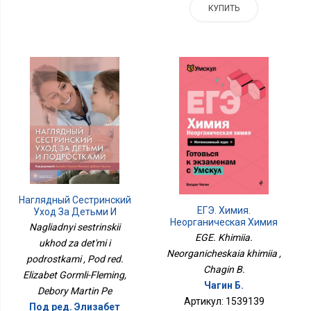
КУПИТЬ
Наглядный Сестринский
ЕГЭ. Химия.
Уход За Детьми И
Неорганическая Химия
Подростками
Nagliadnyi sestrinskii
EGE. Khimiia.
ukhod za det'mi i
Neorganicheskaia khimiia ,
podrostkami , Pod red.
Chagin B.
Elizabet Gormli-Fleming,
Чагин Б.
Debory Martin Pe
Артикул: 1539139
Под ред. Элизабет