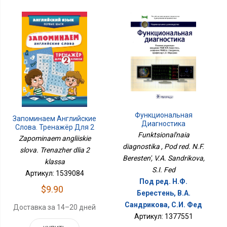
Функциональная
Запоминаем Английские
Диагностика
Слова. Тренажёр Для 2
Funktsional'naia
Класса
Zapominaem angliiskie
diagnostika , Pod red. N.F.
slova. Trenazher dlia 2
Beresten', V.A. Sandrikova,
klassa
S.I. Fed
Артикул: 1539084
Под ред. Н.Ф.
$9.90
Берестень, В.А.
Сандрикова, С.И. Фед
Доставка за 14–20 дней
Артикул: 1377551