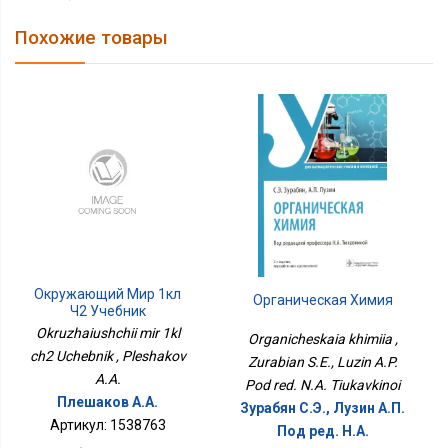
Похожие товары
Окружающий Мир 1кл
Органическая Химия
Ч2 Учебник
Okruzhaiushchii mir 1kl
Organicheskaia khimiia ,
ch2 Uchebnik , Pleshakov
Zurabian S.E., Luzin A.P.
A.A.
Pod red. N.A. Tiukavkinoi
Плешаков А.А.
Зурабян С.Э., Лузин А.П.
Артикул: 1538763
Под ред. Н.А.