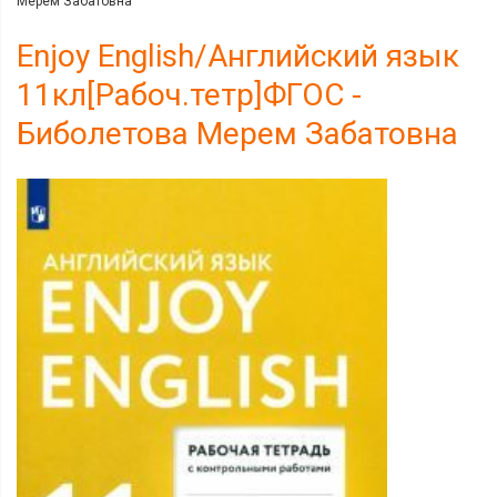
Мерем Забатовна
Enjoy English/Английский язык
11кл[Рабоч.тетр]ФГОС -
Биболетова Мерем Забатовна