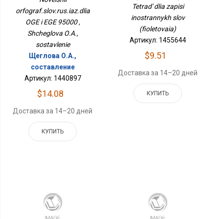
(фиолетовая)
Tetrad' dlia zapisi
orfograf.slov.rus.iaz.dlia
inostrannykh slov
OGE i EGE 95000 ,
(fioletovaia)
Shcheglova O.A.,
Артикул: 1455644
sostavlenie
$9.51
Щеглова О.А.,
составление
Доставка за 14–20 дней
Артикул: 1440897
$14.08
КУПИТЬ
Доставка за 14–20 дней
КУПИТЬ