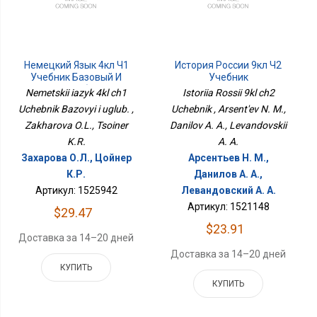
Немецкий Язык 4кл Ч1
История России 9кл Ч2
Учебник Базовый И
Учебник
Углуб.
Nemetskii iazyk 4kl ch1
Istoriia Rossii 9kl ch2
Uchebnik Bazovyi i uglub. ,
Uchebnik , Arsent'ev N. M.,
Zakharova O.L., Tsoiner
Danilov A. A., Levandovskii
K.R.
A. A.
Захарова О.Л., Цойнер
Арсентьев Н. М.,
К.Р.
Данилов А. А.,
Артикул: 1525942
Левандовский А. А.
Артикул: 1521148
$29.47
$23.91
Доставка за 14–20 дней
Доставка за 14–20 дней
КУПИТЬ
КУПИТЬ