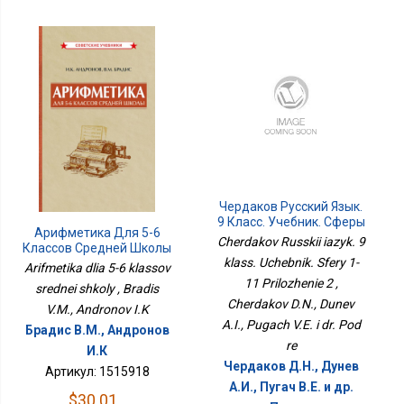
Чердаков Русский Язык.
9 Класс. Учебник. Сферы
Арифметика Для 5-6
1-11 Приложение 2
Cherdakov Russkii iazyk. 9
Классов Средней Школы
klass. Uchebnik. Sfery 1-
Arifmetika dlia 5-6 klassov
11 Prilozhenie 2 ,
srednei shkoly , Bradis
Cherdakov D.N., Dunev
V.M., Andronov I.K
A.I., Pugach V.E. i dr. Pod
Брадис В.М., Андронов
re
И.К
Чердаков Д.Н., Дунев
Артикул: 1515918
А.И., Пугач В.Е. и др.
$30.01