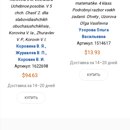
Заданий. Ответы
Для Слабовидящих
matematike. 4 klass.
Uchebnoe posobie. V 5
Обучающихся
Podrobnyi razbor vsekh
chch. Chast' 2. dlia
zadanii. Otvety , Uzorova
slabovidiashchikh
Ol'ga Vasil'evna
obuchaiushchikhsia ,
Узорова Ольга
Korovina V. Ia., Zhuravlev
Васильевна
V. P., Korovin V. I.
Артикул: 1514617
Коровина В. Я.,
$13.93
Журавлев В. П.,
Коровин В. И.
Доставка за 14–20 дней
Артикул: 1622698
$94.63
КУПИТЬ
Доставка за 14–20 дней
КУПИТЬ