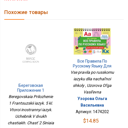
Похожие товары
Все Правила По
Русскому Языку Для
Начальной Школы
Vse pravila po russkomu
iazyku dlia nachal'noi
shkoly , Uzorova Ol'ga
Береговская
Приложение 1
Vasil'evna
Французский Язык. 5 Кл.
Beregovskaia Prilozhenie
Узорова Ольга
Второй Иностранный
1 Frantsuzskii iazyk. 5 kl.
Язык. Учебник В Двух
Васильевна
Vtoroi inostrannyi iazyk.
Частях. Часть 2 Синяя
Артикул: 1474202
Птица 13-Е Издание
Uchebnik V dvukh
$14.85
chastiakh. Chast' 2 Siniaia