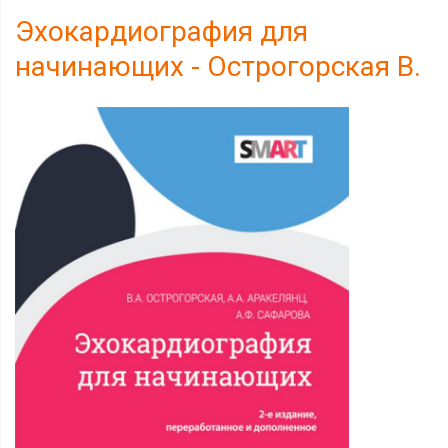
Эхокардиография для
начинающих - Острогорская В.