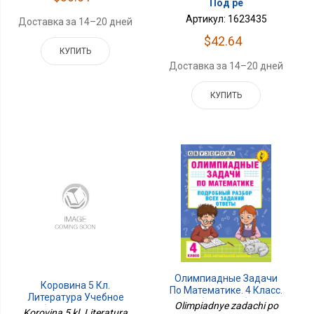
Под ре
Артикул: 1623435
Доставка за 14–20 дней
$42.64
КУПИТЬ
Доставка за 14–20 дней
КУПИТЬ
Олимпиадные Задачи
Коровина 5 Кл.
По Математике. 4 Класс.
Литература Учебное
Подробный Разбор Всех
Olimpiadnye zadachi po
Пособие. В 5 Чч. Часть 2.
Korovina 5 kl. Literatura