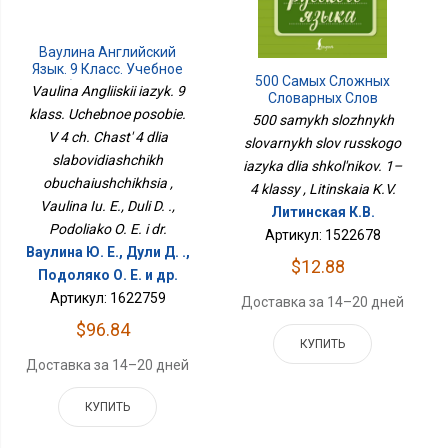
Ваулина Английский
Язык. 9 Класс. Учебное
500 Самых Сложных
Пособие. В 4 Ч. Часть 4
Vaulina Angliiskii iazyk. 9
Словарных Слов
Для Слабовидящих
klass. Uchebnoe posobie.
Русского Языка Для
Обучающихся
500 samykh slozhnykh
Школьников. 1–4
V 4 ch. Chast' 4 dlia
slovarnykh slov russkogo
Классы
slabovidiashchikh
iazyka dlia shkol'nikov. 1–
obuchaiushchikhsia ,
4 klassy , Litinskaia K.V.
Vaulina Iu. E., Duli D. .,
Литинская К.В.
Podoliako O. E. i dr.
Артикул: 1522678
Ваулина Ю. Е., Дули Д. .,
$12.88
Подоляко О. Е. и др.
Артикул: 1622759
Доставка за 14–20 дней
$96.84
КУПИТЬ
Доставка за 14–20 дней
КУПИТЬ