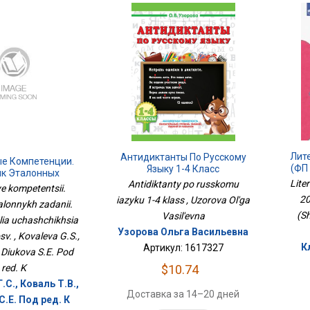
Лите
Антидиктанты По Русскому
ые Компетенции.
(ФП 
Языку 1-4 Класс
ик Эталонных
Lite
Antidiktanty po russkomu
 Выпуск 1. Для
ye kompetentsii.
10-13 ЛетПросв.
20
iazyku 1-4 klass , Uzorova Ol'ga
alonnykh zadanii.
(Sh
Vasil'evna
lia uchashchikhsia
Узорова Ольга Васильевна
sv. , Kovaleva G.S.,
К
Артикул: 1617327
, Diukova S.E. Pod
red. K
$10.74
.С., Коваль Т.В.,
Доставка за 14–20 дней
.Е. Под ред. К