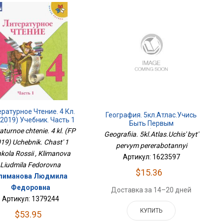
ратурное Чтение. 4 Кл.
География. 5кл.Атлас.Учись
2019) Учебник. Часть 1
Быть Первым
(Школа России
raturnoe chtenie. 4 kl. (FP
Переработанный
Geografiia. 5kl.Atlas.Uchis' byt'
19) Uchebnik. Chast' 1
pervym pererabotannyi
kola Rossii , Klimanova
Артикул: 1623597
Liudmila Fedorovna
$15.36
лиманова Людмила
Федоровна
Доставка за 14–20 дней
Артикул: 1379244
КУПИТЬ
$53.95