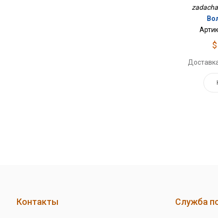
zadacham
Во
Артик
$
Доставка
Контакты
Служба п