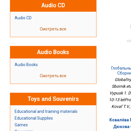
Audio CD
Audio CD
Смотреть все
Audio Books
Audio Books
Глобальн
Сборн
Смотреть все
Заданий.
Global'n
Учащихся 
Sbornik et
Vypusk 1. D
Toys and Souvenirs
10-13 letPro
Koval' T.V.
Educational and training materials
Educational Supplies
Ковалёва Г
Games
Дюкова С