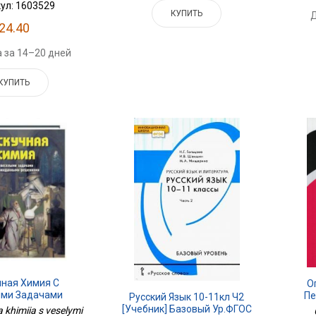
ул: 1603529
КУПИТЬ
Д
24.40
 за 14–20 дней
КУПИТЬ
чная Химия С
О
ми Задачами
Пе
Русский Язык 10-11кл Ч2
Впа
[Учебник] Базовый Ур.ФГОС
 khimiia s veselymi