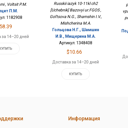
Russkii iazyk 10-11kl ch2
i , Voltsit P.M.
p
[Uchebnik] Bazovyi ur.FGOS ,
лцит П.М.
vp
Gol'tsova N.G., Shamshin I.V.,
ул: 1182908
p
Mishcherina M.A.
58.39
Гольцова Н.Г., Шамшин
Под
И.В., Мищерина М.А.
 за 14–20 дней
Артикул: 1348408
КУПИТЬ
$10.66
До
Доставка за 14–20 дней
КУПИТЬ
оддержки
Информация