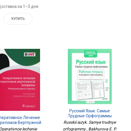
оставка за 1–3 дня
КУПИТЬ
Русский Язык. Самые
Трудные Орфограммы
перативное Лечение
Russkii iazyk. Samye trudnye
реломов Вертлужной
дины.Международные
Operativnoe lechenie
orfogrammy , Bakhurova E. P.