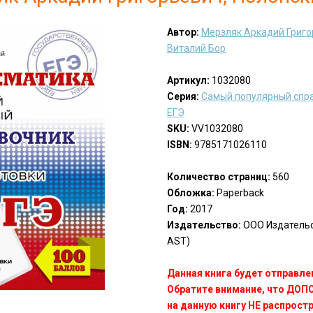
Автор:
Мерзляк Аркадий Григо
Виталий Бор
Артикул:
1032080
Серия:
Самый популярный спра
ЕГЭ
SKU:
VV1032080
ISBN:
9785171026110
Количество страниц:
560
Обложка:
Paperback
Год:
2017
Издательство:
ООО Издательст
AST)
Данная книга будет отправлен
Обратите внимание, что ДО
на данную книгу НЕ распрост