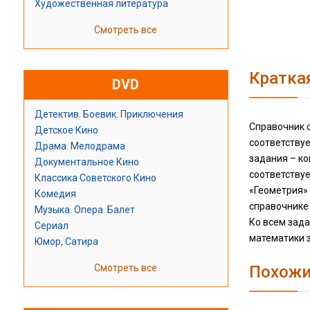
Художественная литература
Смотреть все
Кратка
DVD
Детектив. Боевик. Приключения
Справочник 
Детское Кино
соответству
Драма. Мелодрама
задания – ко
Документальное Кино
соответствуе
Классика Советского Кино
«Геометрия» 
Комедия
справочнике
Музыка. Опера. Балет
Ко всем зада
Сериал
математики з
Юмор, Сатира
Смотреть все
Похожи