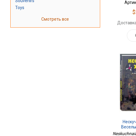
Souvenirs
Артик
Toys
$
Смотреть все
Доставка
Неску
Веселы
Neskuchnaia