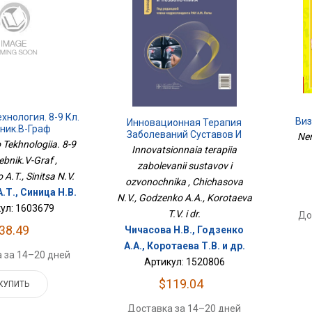
хнология. 8-9 Кл.
Виз
Инновационная Терапия
ник.В-Граф
Заболеваний Суставов И
Nem
 Tekhnologiia. 8-9
Озвоночника
Innovatsionnaia terapiia
ebnik.V-Graf ,
zabolevanii sustavov i
A.T., Sinitsa N.V.
ozvonochnika , Chichasova
.Т., Синица Н.В.
N.V., Godzenko A.A., Korotaeva
ул: 1603679
T.V. i dr.
До
38.49
Чичасова Н.В., Годзенко
А.А., Коротаева Т.В. и др.
 за 14–20 дней
Артикул: 1520806
$119.04
КУПИТЬ
Доставка за 14–20 дней