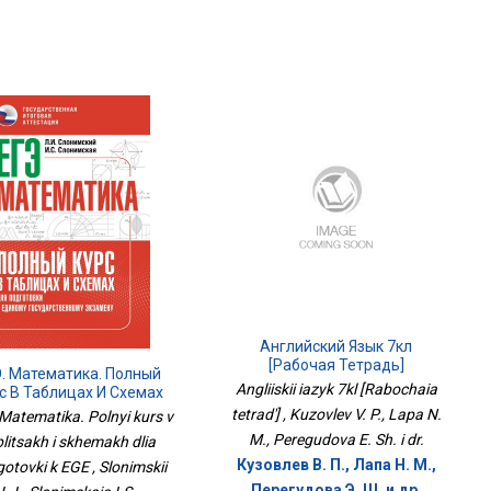
Английский Язык 7кл
[Рабочая Тетрадь]
. Математика. Полный
Angliiskii iazyk 7kl [Rabochaia
с В Таблицах И Схемах
ля Подготовки К ЕГЭ
tetrad'] , Kuzovlev V. P., Lapa N.
Matematika. Polnyi kurs v
M., Peregudova E. Sh. i dr.
blitsakh i skhemakh dlia
Кузовлев В. П., Лапа Н. М.,
otovki k EGE , Slonimskii
Перегудова Э. Ш. и др.