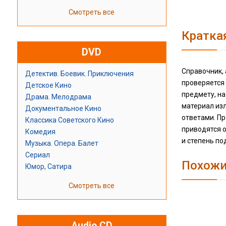
Смотреть все
Кратка
DVD
Справочник,
Детектив. Боевик. Приключения
проверяется
Детское Кино
предмету, н
Драма. Мелодрама
материал из
Документальное Кино
ответами. П
Классика Советского Кино
приводятся 
Комедия
и степень по
Музыка. Опера. Балет
Сериал
Похожи
Юмор, Сатира
Смотреть все
Audio CD