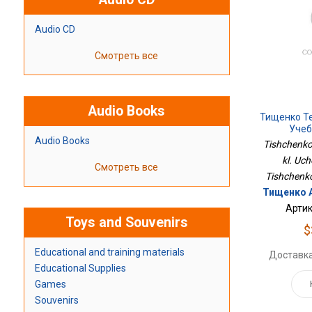
Audio CD
Смотреть все
Audio Books
Тищенко Те
Учеб
Audio Books
Tishchenko
kl. Uch
Смотреть все
Tishchenko 
Тищенко А
Артик
Toys and Souvenirs
$
Educational and training materials
Доставка
Educational Supplies
Games
Souvenirs