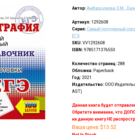
Автор:
Амбарцумова Э.М., Дюко
Артикул:
1292608
Серия:
Самый популярный спра
ЕГЭ
SKU:
VV1292608
ISBN:
9785171376550
Количество страниц:
288
Обложка:
Paperback
Год:
2021
Издательство:
ООО Издательст
AST)
Данная книга будет отправлен
Обратите внимание, что ДО
на данную книгу НЕ распрост
Ваша цена:
$13.52
Not In Stock