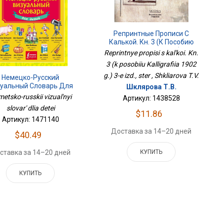
Репринтные Прописи С
Калькой. Кн. 3 (к Пособию
Каллиграфия 1902 Г.) 3-Е
Reprintnye propisi s kal'koi. Kn.
Изд., Стер
3 (k posobiiu Kalligrafiia 1902
g.) 3-e izd., ster , Shkliarova T.V.
Немецко-Русский
уальный Словарь Для
Шклярова Т.В.
Детей
etsko-russkii vizual'nyi
Артикул: 1438528
slovar' dlia detei
$11.86
Артикул: 1471140
Доставка за 14–20 дней
$40.49
КУПИТЬ
ставка за 14–20 дней
КУПИТЬ