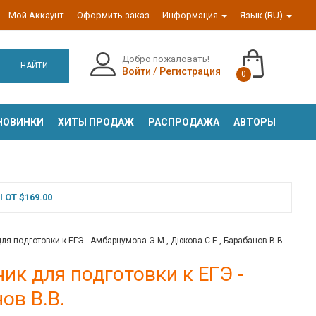
Мой Аккаунт
Оформить заказ
Информация
Язык (RU)
Добро пожаловать!
НАЙТИ
Войти
/
Регистрация
0
НОВИНКИ
ХИТЫ ПРОДАЖ
РАСПРОДАЖА
АВТОРЫ
ОТ $169.00
я подготовки к ЕГЭ - Амбарцумова Э.М., Дюкова С.Е., Барабанов В.В.
ик для подготовки к ЕГЭ -
ов В.В.