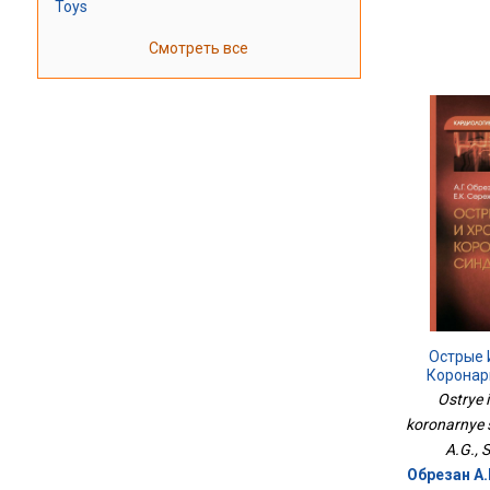
Toys
Смотреть все
Острые 
Коронар
Ostrye 
koronarnye 
A.G., 
Обрезан А.