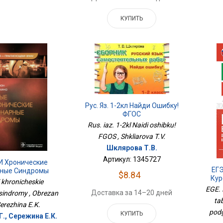
КУПИТЬ
Рус. Яз. 1-2кл Найди Ошибку!
ФГОС
Rus. iaz. 1-2kl Naidi oshibku!
FGOS , Shkliarova T.V.
Шклярова Т.В.
Артикул: 1345727
И Хронические
ЕГЭ
ные Синдромы
$8.84
Кур
i khronicheskie
Д
EGE. 
Доставка за 14–20 дней
sindromy , Obrezan
ta
Serezhina E.K.
podg
КУПИТЬ
Г., Сережина Е.К.