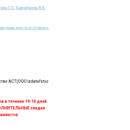
ва С.Е., Барабанов В.В.
вочник для подготовки к
во АСТ(OOO Izdatel'stvo
а в течение 14-16 дней.
ПОЛНИТЕЛЬНЫЕ скидки
раняются.