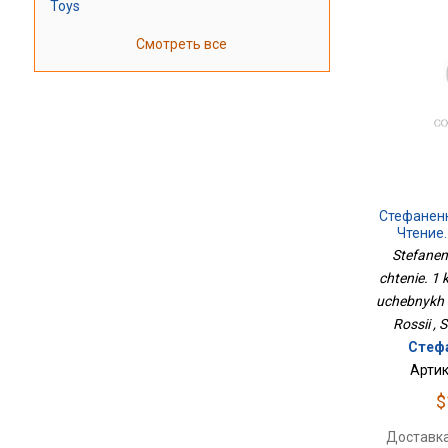
Toys
Смотреть все
Стефанен
Чтение.
Тетр
Stefanen
Достижени
chtenie. 1 
uchebnykh 
Rossii , 
Стефа
Артик
$
Доставка