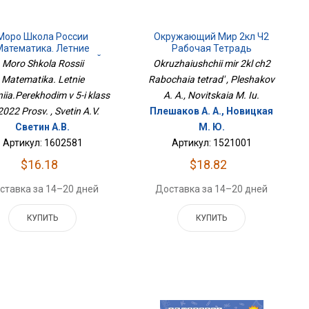
Моро Школа России
Окружающий Мир 2кл Ч2
Математика. Летние
Рабочая Тетрадь
ания.Переходим В 5-Й
Moro Shkola Rossii
Okruzhaiushchii mir 2kl ch2
ласс ФП2022 Просв.
Matematika. Letnie
Rabochaia tetrad' , Pleshakov
iia.Perekhodim v 5-i klass
A. A., Novitskaia M. Iu.
022 Prosv. , Svetin A.V.
Плешаков А. А., Новицкая
Светин А.В.
М. Ю.
Артикул: 1602581
Артикул: 1521001
$16.18
$18.82
ставка за 14–20 дней
Доставка за 14–20 дней
КУПИТЬ
КУПИТЬ