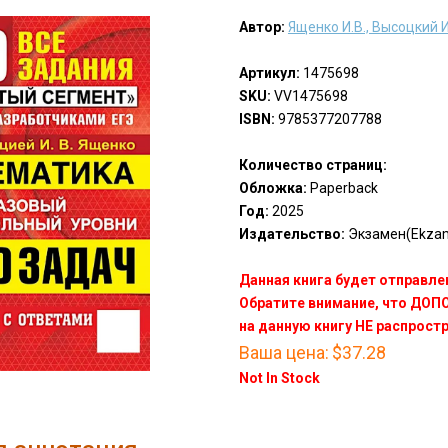
Автор:
Ященко И.В., Высоцкий И
Артикул:
1475698
SKU:
VV1475698
ISBN:
9785377207788
Количество страниц:
Обложка:
Paperback
Год:
2025
Издательство:
Экзамен(Ekza
Данная книга будет отправлен
Обратите внимание, что ДО
на данную книгу НЕ распрост
Ваша цена:
$37.28
Not In Stock