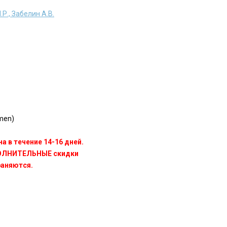
.Р., Забелин А.В.
men)
а в течение 14-16 дней.
ПОЛНИТЕЛЬНЫЕ скидки
раняются.