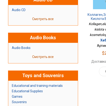
Audio CD
Коллаген,э
Кислота 
Смотреть все
Кос
Kollagen,el
kislota 
kosmetolog
Audio Books
Хаб
Артик
Audio Books
$
Смотреть все
Доставка
Toys and Souvenirs
Educational and training materials
Educational Supplies
Games
Souvenirs