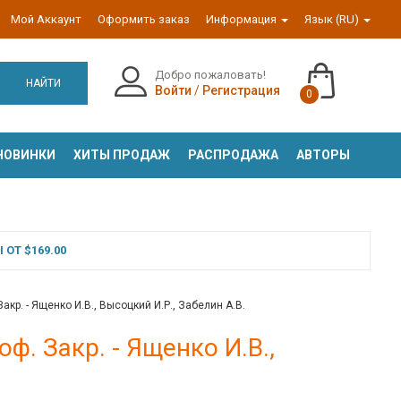
Мой Аккаунт
Оформить заказ
Информация
Язык (RU)
Добро пожаловать!
НАЙТИ
Войти
/
Регистрация
0
НОВИНКИ
ХИТЫ ПРОДАЖ
РАСПРОДАЖА
АВТОРЫ
ОТ $169.00
акр. - Ященко И.В., Высоцкий И.Р., Забелин А.В.
ф. Закр. - Ященко И.В.,