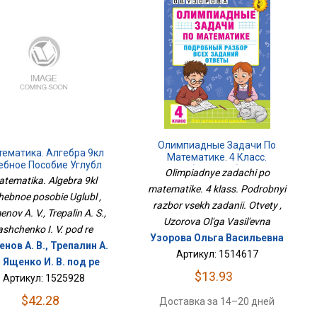
Олимпиадные Задачи По
ематика. Алгебра 9кл
Математике. 4 Класс.
ебное Пособие Углубл
Подробный Разбор Всех
Olimpiadnye zadachi po
tematika. Algebra 9kl
Заданий. Ответы
matematike. 4 klass. Podrobnyi
hebnoe posobie Uglubl ,
razbor vsekh zadanii. Otvety ,
nov A. V., Trepalin A. S.,
Uzorova Ol'ga Vasil'evna
ashchenko I. V. pod re
Узорова Ольга Васильевна
нов А. В., Трепалин А.
Артикул: 1514617
, Ященко И. В. под ре
$13.93
Артикул: 1525928
$42.28
Доставка за 14–20 дней