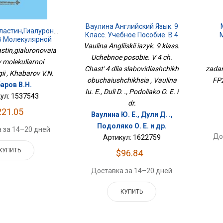
Ваулина Английский Язык. 9
ластин,гиалуроновая
Класс. Учебное Пособие. В 4
В Молекулярной
Ч. Часть 4 Для
Зад
Vaulina Angliiskii iazyk. 9 klass.
метологии
astin,gialuronovaia
Слабовидящих
К
Uchebnoe posobie. V 4 ch.
Обучающихся
v molekuliarnoi
Chast' 4 dlia slabovidiashchikh
zadan
ii , Khabarov V.N.
obuchaiushchikhsia , Vaulina
FP2
аров В.Н.
Iu. E., Duli D. ., Podoliako O. E. i
ул: 1537543
dr.
221.05
Ваулина Ю. Е., Дули Д. .,
Подоляко О. Е. и др.
 за 14–20 дней
До
Артикул: 1622759
КУПИТЬ
$96.84
Доставка за 14–20 дней
КУПИТЬ