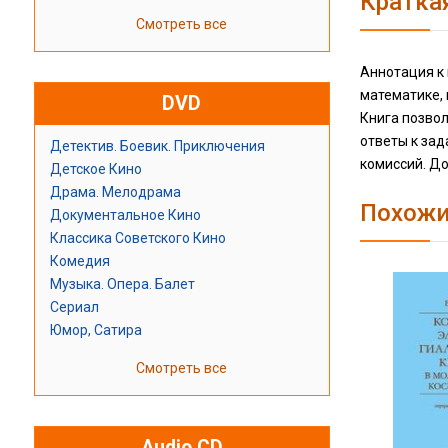
Кратка
Смотреть все
Аннотация к 
математике, 
DVD
Книга позвол
ответы к зад
Детектив. Боевик. Приключения
комиссий. Д
Детское Кино
Драма. Мелодрама
Похожи
Документальное Кино
Классика Советского Кино
Комедия
Музыка. Опера. Балет
Сериал
Юмор, Сатира
Смотреть все
Audio CD