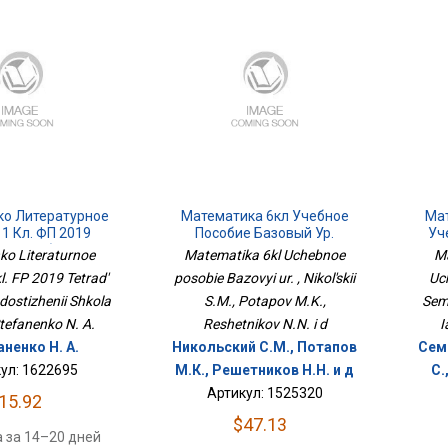
ко Литературное
Математика 6кл Учебное
Мат
 1 Кл. ФП 2019
Пособие Базовый Ур.
Уч
адь Учебных
ko Literaturnoe
Matematika 6kl Uchebnoe
Ma
й Школа России
kl. FP 2019 Tetrad'
posobie Bazovyi ur. , Nikol'skii
Uc
dostizhenii Shkola
S.M., Potapov M.K.,
Seme
Stefanenko N. A.
Reshetnikov N.N. i d
I
ненко Н. А.
Никольский С.М., Потапов
Семе
ул: 1622695
М.К., Решетников Н.Н. и д
С.
Артикул: 1525320
15.92
$47.13
 за 14–20 дней