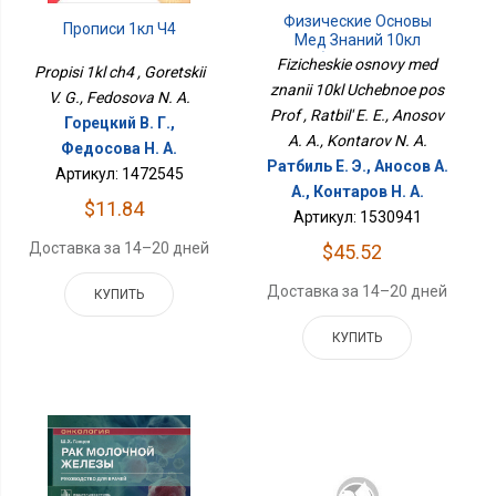
Физические Основы
Прописи 1кл Ч4
Мед Знаний 10кл
Учебное Пос Проф
Fizicheskie osnovy med
Propisi 1kl ch4 , Goretskii
znanii 10kl Uchebnoe pos
V. G., Fedosova N. A.
Prof , Ratbil' E. E., Anosov
Горецкий В. Г.,
A. A., Kontarov N. A.
Федосова Н. А.
Ратбиль Е. Э., Аносов А.
Артикул: 1472545
А., Контаров Н. А.
$11.84
Артикул: 1530941
Доставка за 14–20 дней
$45.52
Доставка за 14–20 дней
КУПИТЬ
КУПИТЬ