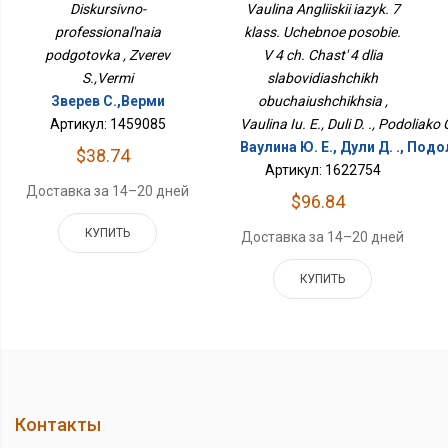
Подготовка
Пособие. В 4 Ч. Часть 4
Diskursivno-
Vaulina Angliiskii iazyk. 7
Для Слабовидящих
professional'naia
klass. Uchebnoe posobie.
Обучающихся
podgotovka , Zverev
V 4 ch. Chast' 4 dlia
S.,Vermi
slabovidiashchikh
Зверев С.,Верми
obuchaiushchikhsia ,
Артикул: 1459085
Vaulina Iu. E., Duli D. ., Podoliako O
Ваулина Ю. Е., Дули Д. ., Подол
$38.74
Артикул: 1622754
Доставка за 14–20 дней
$96.84
КУПИТЬ
Доставка за 14–20 дней
КУПИТЬ
Контакты