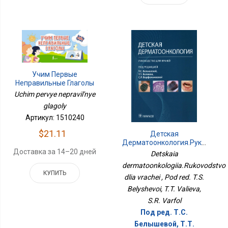
Учим Первые
Неправильные Глаголы
Uchim pervye nepravil'nye
glagoly
Артикул: 1510240
$21.11
Детская
Дерматоонкология.Руководст
Для Врачей
Доставка за 14–20 дней
Detskaia
dermatoonkologiia.Rukovodstvo
КУПИТЬ
dlia vrachei , Pod red. T.S.
Belyshevoi, T.T. Valieva,
S.R. Varfol
Под ред. Т.С.
Белышевой, Т.Т.