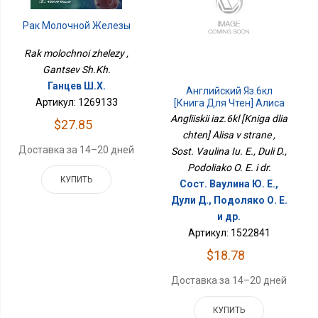
Рак Молочной Железы
Rak molochnoi zhelezy ,
Gantsev Sh.Kh.
Ганцев Ш.Х.
Английский Яз.6кл
Артикул: 1269133
[Книга Для Чтен] Алиса
В Стране
Angliiskii iaz.6kl [Kniga dlia
$27.85
chten] Alisa v strane ,
Доставка за 14–20 дней
Sost. Vaulina Iu. E., Duli D.,
Podoliako O. E. i dr.
КУПИТЬ
Сост. Ваулина Ю. Е.,
Дули Д., Подоляко О. Е.
и др.
Артикул: 1522841
$18.78
Доставка за 14–20 дней
КУПИТЬ