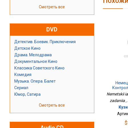
Похожи
Смотреть все
DVD
Детектив. Боевик. Приключения
Детское Кино
Драма. Мелодрама
Документальное Кино
Классика Советского Кино
Комедия
Музыка. Опера. Балет
Немец
Сериал
Контро
Nemetskii ia
Юмор, Сатира
zadaniia ,
Смотреть все
Кузн
Артик
$
Audio CD