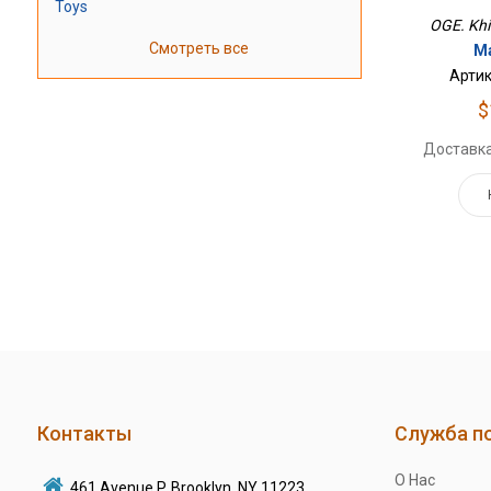
Toys
OGE. Khi
Смотреть все
Ма
Артик
$
Доставка
Контакты
Служба п
О Нас
461 Avenue P, Brooklyn, NY 11223