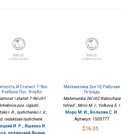
ятность И Статист 7-9кл
Математика 2кл Ч2 Рабочая
 Учебное Пос. Углубл
Тетрадь
atnost' i statist 7-9kl ch1
Matematika 2kl ch2 Rabochaia
chebnoe pos. Uglubl ,
tetrad' , Moro M. I., Volkova S. I.
skii I. R., Iashchenko I. V.,
Моро М. И., Волкова С. И.
d. redaktsiei Iashchenk
Артикул: 1509777
цкий И. Р., Ященко И.
$16.05
 под. редакцией Ященк