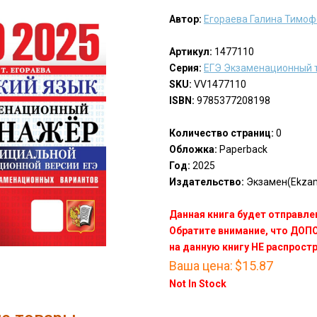
Автор:
Егораева Галина Тимо
Артикул:
1477110
Серия:
ЕГЭ Экзаменационный 
SKU:
VV1477110
ISBN:
9785377208198
Количество страниц:
0
Обложка:
Paperback
Год:
2025
Издательство:
Экзамен(Ekza
Данная книга будет отправлен
Обратите внимание, что ДО
на данную книгу НЕ распрост
Ваша цена:
$15.87
Not In Stock