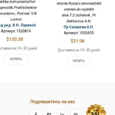
Руководство
aktika instrumental'noi
Наших Дней.Т.2.Учебник
Istoriia Rossii s drevneishikh
agnostiki.Prakticheskoe
vremen do nashikh
ovodstvo , Pod red. V.N.
dnei.T.2.Uchebnik , Pr
Larinoi
Sakharova A.N.
д ред. В.Н. Лариной
Пр Сахарова А.Н.
Артикул: 1520814
Артикул: 1550433
$130.38
$31.98
ставка за 14–20 дней
Доставка за 14–20 дней
КУПИТЬ
КУПИТЬ
Подпишитесь на нас