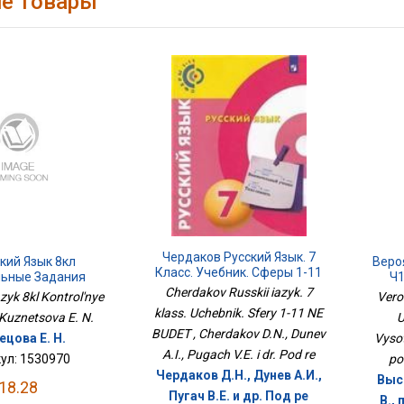
е товары
Чердаков Русский Язык. 7
кий Язык 8кл
Веро
Класс. Учебник. Сферы 1-11
льные Задания
Ч1
НЕ БУДЕТ
Cherdakov Russkii iazyk. 7
zyk 8kl Kontrol'nye
Veroi
klass. Uchebnik. Sfery 1-11 NE
 Kuznetsova E. N.
U
BUDET , Cherdakov D.N., Dunev
ецова Е. Н.
Vysot
A.I., Pugach V.E. i dr. Pod re
ул: 1530970
po
Чердаков Д.Н., Дунев А.И.,
Высо
18.28
Пугач В.Е. и др. Под ре
В.,