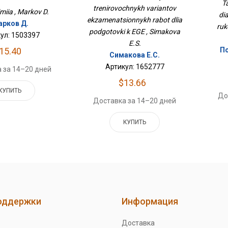
Для Подготовки К ЕГЭ
T
trenirovochnykh variantov
miia , Markov D.
di
ekzamenatsionnykh rabot dlia
рков Д.
ruk
podgotovki k EGE , Simakova
ул: 1503397
E.S.
По
15.40
Симакова Е.С.
Артикул: 1652777
 за 14–20 дней
$13.66
КУПИТЬ
До
Доставка за 14–20 дней
КУПИТЬ
оддержки
Информация
Доставка