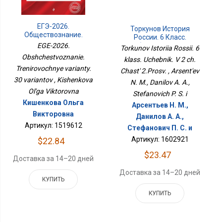
ЕГЭ-2026.
Торкунов История
Обществознание.
России. 6 Класс.
Тренировочные
Учебник. В 2 Ч. Часть
EGE-2026.
Torkunov Istoriia Rossii. 6
Варианты. 30 Вариантов
2.Просв.
Obshchestvoznanie.
klass. Uchebnik. V 2 ch.
Trenirovochnye varianty.
Chast' 2.Prosv. , Arsent'ev
30 variantov , Kishenkova
N. M., Danilov A. A.,
Ol'ga Viktorovna
Stefanovich P. S. i
Кишенкова Ольга
Арсентьев Н. М.,
Викторовна
Данилов А. А.,
Артикул: 1519612
Стефанович П. С. и
Артикул: 1602921
$22.84
$23.47
Доставка за 14–20 дней
Доставка за 14–20 дней
КУПИТЬ
КУПИТЬ