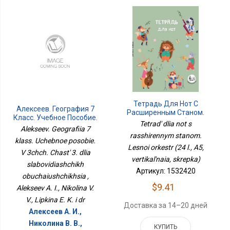
Тетрадь Для Нот С
Алексеев. География 7
Расширенным Станом.
Класс. Учебное Пособие.
Лесной Оркестр (24 Л.,
Tetrad' dlia not s
В 3чч. Часть 3. Для
Alekseev. Geografiia 7
А5, Вертикальная,
Слабовидящих
rasshirennym stanom.
Скрепка)
klass. Uchebnoe posobie.
Обучающихся
Lesnoi orkestr (24 l., A5,
V 3chch. Chast' 3. dlia
vertikal'naia, skrepka)
slabovidiashchikh
Артикул: 1532420
obuchaiushchikhsia ,
$9.41
Alekseev A. I., Nikolina V.
V., Lipkina E. K. i dr
Доставка за 14–20 дней
Алексеев А. И.,
Николина В. В.,
КУПИТЬ