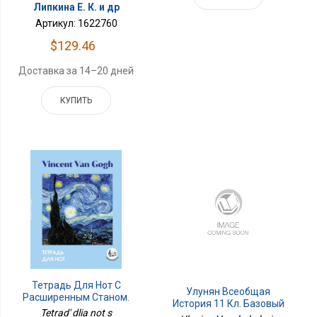
Липкина Е. К. и др
Артикул: 1622760
$129.46
Доставка за 14–20 дней
КУПИТЬ
Тетрадь Для Нот С
Улунян Всеобщая
Расширенным Станом.
История 11 Кл. Базовый
Ван Гог. Звездная Ночь
Tetrad' dlia not s
Уровень ФП2019