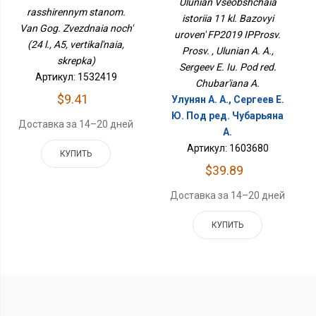
Ulunian Vseobshchaia
(24 Л., А5, Вертикальная,
ИППросв. Просв.
rasshirennym stanom.
Скрепка)
istoriia 11 kl. Bazovyi
Van Gog. Zvezdnaia noch'
uroven' FP2019 IPProsv.
(24 l., A5, vertikal'naia,
Prosv. , Ulunian A. A.,
skrepka)
Sergeev E. Iu. Pod red.
Артикул: 1532419
Chubar'iana A.
$9.41
Улунян А. А., Сергеев Е.
Ю. Под ред. Чубарьяна
Доставка за 14–20 дней
А.
Артикул: 1603680
КУПИТЬ
$39.89
Доставка за 14–20 дней
КУПИТЬ