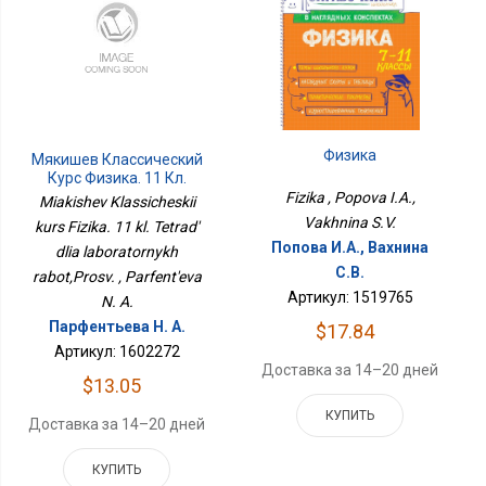
Физика
Мякишев Классический
Курс Физика. 11 Кл.
Тетрадь Для
Fizika , Popova I.A.,
Miakishev Klassicheskii
Лабораторных
Vakhnina S.V.
kurs Fizika. 11 kl. Tetrad'
Работ,Просв.
Попова И.А., Вахнина
dlia laboratornykh
С.В.
rabot,Prosv. , Parfent'eva
Артикул: 1519765
N. A.
Парфентьева Н. А.
$17.84
Артикул: 1602272
Доставка за 14–20 дней
$13.05
КУПИТЬ
Доставка за 14–20 дней
КУПИТЬ