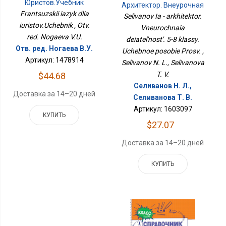
Юристов.Учебник
Архитектор. Внеурочная
Деятельность. 5-8
Frantsuzskii iazyk dlia
Selivanov Ia - arkhitektor.
Классы. Учебное
iuristov.Uchebnik , Otv.
Vneurochnaia
Пособие Просв.
red. Nogaeva V.U.
deiatel'nost'. 5-8 klassy.
Отв. ред. Ногаева В.У.
Uchebnoe posobie Prosv. ,
Артикул: 1478914
Selivanov N. L., Selivanova
T. V.
$44.68
Селиванов Н. Л.,
Доставка за 14–20 дней
Селиванова Т. В.
Артикул: 1603097
КУПИТЬ
$27.07
Доставка за 14–20 дней
КУПИТЬ