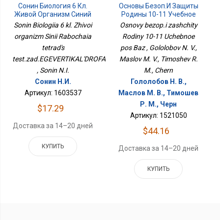
Сонин Биология 6 Кл.
Основы Безоп.и Защиты
Живой Организм Синий
Родины 10-11 Учебное
Рабочая Тетрадьс
Пос Баз
Sonin Biologiia 6 kl. Zhivoi
Osnovy bezop.i zashchity
Тест.зад.ЕГЭВЕРТИКАЛЬДРОФА
organizm Sinii Rabochaia
Rodiny 10-11 Uchebnoe
tetrad's
pos Baz , Gololobov N. V.,
test.zad.EGEVERTIKAL'DROFA
Maslov M. V., Timoshev R.
, Sonin N.I.
M., Chern
Сонин Н.И.
Гололобов Н. В.,
Артикул: 1603537
Маслов М. В., Тимошев
Р. М., Черн
$17.29
Артикул: 1521050
Доставка за 14–20 дней
$44.16
КУПИТЬ
Доставка за 14–20 дней
КУПИТЬ