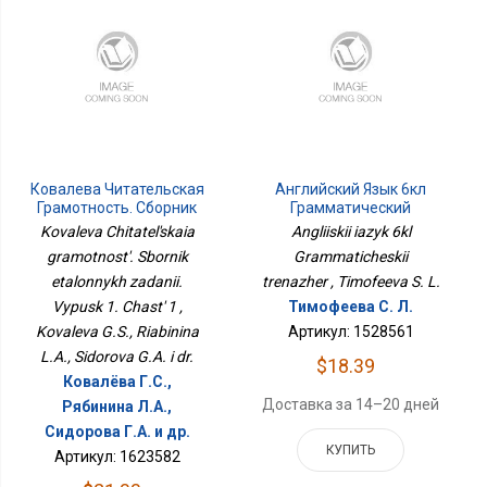
Ковалева Читательская
Английский Язык 6кл
Грамотность. Сборник
Грамматический
Эталонных Заданий.
Тренажер
Kovaleva Chitatel'skaia
Angliiskii iazyk 6kl
Выпуск 1. Часть 1
gramotnost'. Sbornik
Grammaticheskii
etalonnykh zadanii.
trenazher , Timofeeva S. L.
Vypusk 1. Chast' 1 ,
Тимофеева С. Л.
Kovaleva G.S., Riabinina
Артикул: 1528561
L.A., Sidorova G.A. i dr.
$18.39
Ковалёва Г.С.,
Доставка за 14–20 дней
Рябинина Л.А.,
Сидорова Г.А. и др.
КУПИТЬ
Артикул: 1623582