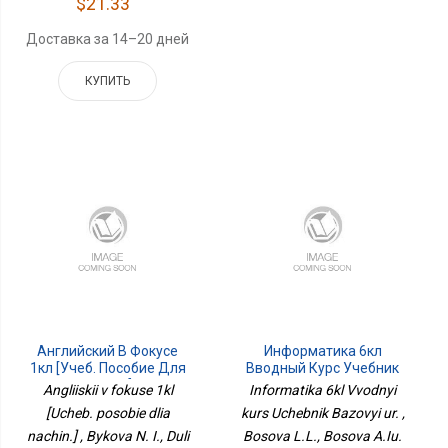
$21.33
Доставка за 14–20 дней
КУПИТЬ
Английский В Фокусе
Информатика 6кл
1кл [Учеб. Пособие Для
Вводный Курс Учебник
Начин.]
Базовый Ур.
Angliiskii v fokuse 1kl
Informatika 6kl Vvodnyi
[Ucheb. posobie dlia
kurs Uchebnik Bazovyi ur. ,
nachin.] , Bykova N. I., Duli
Bosova L.L., Bosova A.Iu.