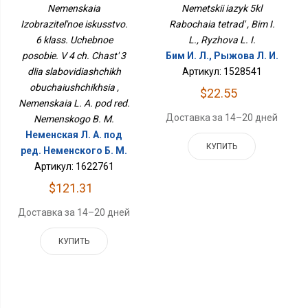
Искусство. 6 Класс.
Nemenskaia
Nemetskii iazyk 5kl
Учебное Пособие. В 4 Ч.
Izobrazitel'noe iskusstvo.
Rabochaia tetrad' , Bim I.
Часть 3 Для
6 klass. Uchebnoe
Слабовидящих
L., Ryzhova L. I.
Обучающихся
posobie. V 4 ch. Chast' 3
Бим И. Л., Рыжова Л. И.
dlia slabovidiashchikh
Артикул: 1528541
obuchaiushchikhsia ,
$22.55
Nemenskaia L. A. pod red.
Доставка за 14–20 дней
Nemenskogo B. M.
Неменская Л. А. под
КУПИТЬ
ред. Неменского Б. М.
Артикул: 1622761
$121.31
Доставка за 14–20 дней
КУПИТЬ