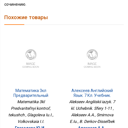
сочинению.
Похожие товары
Математика 3кл
Алексеев Английский
Предварительный
Язык. 7 Кл. Учебник.
Контроль, Текущ
Сферы 1-11
Matematika 3kl
Alekseev Angliiskii iazyk. 7
Predvaritel'nyi kontrol',
kl. Uchebnik. Sfery 1-11 ,
tekushch , Glagoleva Iu.I.,
Alekseev A.A., Smirnova
Volkovskaia I.I.
E.Iu., B. Derkov-Dissel'bek