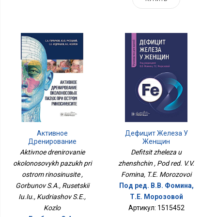
Активное
Дефицит Железа У
Дренирование
Женщин
Околоносовых Пазух
Aktivnoe drenirovanie
Defitsit zheleza u
При Остром
okolonosovykh pazukh pri
zhenshchin , Pod red. V.V.
Риносинусите
ostrom rinosinusite ,
Fomina, T.E. Morozovoi
Gorbunov S.A., Rusetskii
Под ред. В.В. Фомина,
Iu.Iu., Kudriashov S.E.,
Т.Е. Морозовой
Kozlo
Артикул: 1515452