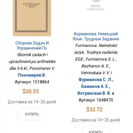
Фурманова. Немецкий
Язык. Трудные Задания
Сборник Задач И
ЕГЭ
Furmanova. Nemetskii
Упражнений По
iazyk. Trudnye zadaniia
Арифметике Для 5-6 Кл
Sbornik zadach i
EGE , Furmanova S. L.,
uprazhnenii po arifmetike
Bazhanov A. E.,
dlia 5-6 kl , Ponomarev V.
Vetrinskaia V. V. i
Пономарев В.
Фурманова С. Л.,
Артикул: 1518864
Бажанов А. Е.,
$30.35
Ветринская В. В. и
Артикул: 1648470
Доставка за 14–20 дней
$32.72
КУПИТЬ
Доставка за 14–20 дней
КУПИТЬ