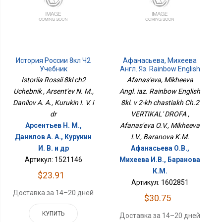
История России 8кл Ч2
Афанасьева, Михеева
Учебник
Англ. Яз. Rainbow English
8кл. В 2-Х Частях Ч.2
Istoriia Rossii 8kl ch2
Afanas'eva, Mikheeva
ВЕРТИКАЛЬ ДРОФА
Uchebnik , Arsent'ev N. M.,
Angl. iaz. Rainbow English
Danilov A. A., Kurukin I. V. i
8kl. v 2-kh chastiakh Ch.2
dr
VERTIKAL' DROFA ,
Арсентьев Н. М.,
Afanas'eva O.V., Mikheeva
Данилов А. А., Курукин
I.V., Baranova K.M.
И. В. и др
Афанасьева О.В.,
Артикул: 1521146
Михеева И.В., Баранова
К.М.
$23.91
Артикул: 1602851
Доставка за 14–20 дней
$30.75
КУПИТЬ
Доставка за 14–20 дней