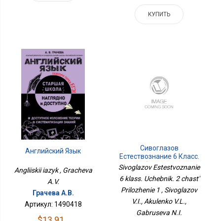
КУПИТЬ
Сивоглазов
Английский Язык
Естествознание 6 Класс.
Учебник. 2 Часть
Sivoglazov Estestvoznanie
Angliiskii iazyk , Gracheva
Приложение 1
6 klass. Uchebnik. 2 chast'
A.V.
Prilozhenie 1 , Sivoglazov
Грачева А.В.
V.I., Akulenko V.L.,
Артикул: 1490418
Gabruseva N.I.
$13.91