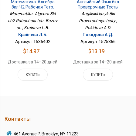
Математика. Алгебра
Английский Язык 6кл
8кл Ч2 Рабочая Тетр.
Проверочные Тесты
Базов Ур.
Matematika. Algebra 8kl
Angliiskii iazyk 6kl
ch2 Rabochaia tetr. Bazov
Proverochnye testy ,
ur. , Kraineva L.B.
Pokidova A.D.
Крайнева Л.Б.
Покидова А.Д.
Артикул: 1536402
Артикул: 1525366
$14.97
$13.19
Доставка за 14–20 дней
Доставка за 14–20 дней
КУПИТЬ
КУПИТЬ
Контакты
461 Avenue P, Brooklyn, NY 11223