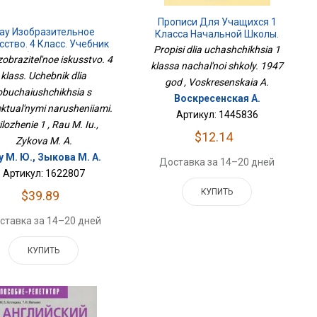
Прописи Для Учащихся 1
ау Изобразительное
Класса Начальной Школы.
сство. 4 Класс. Учебник
1947 Год
Propisi dlia uchashchikhsia 1
Для Обучающихся С
zobrazitel'noe iskusstvo. 4
klassa nachal'noi shkoly. 1947
Интеллектуальными
klass. Uchebnik dlia
шениями. Приложение 1
god , Voskresenskaia A.
obuchaiushchikhsia s
Воскресенская А.
lektual'nymi narusheniiami.
Артикул: 1445836
ilozhenie 1 , Rau M. Iu.,
$12.14
Zykova M. A.
у М. Ю., Зыкова М. А.
Доставка за 14–20 дней
Артикул: 1622807
КУПИТЬ
$39.89
ставка за 14–20 дней
КУПИТЬ