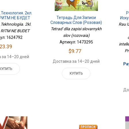
Технология. 2кл.
Р
Тетрадь Для Записи
 РИТМ НЕ БУДЕТ
Иску
Словарных Слов (розовая)
Tekhnologiia. 2kl.
Rau I
Tetrad' dlia zapisi slovarnykh
. RITM NE BUDET
Нару
slov (rozovaia)
ул: 1624792
Артикул: 1473295
intel
23.39
$9.77
Pr
 за 14–20 дней
Доставка за 14–20 дней
Ра
КУПИТЬ
КУПИТЬ
До