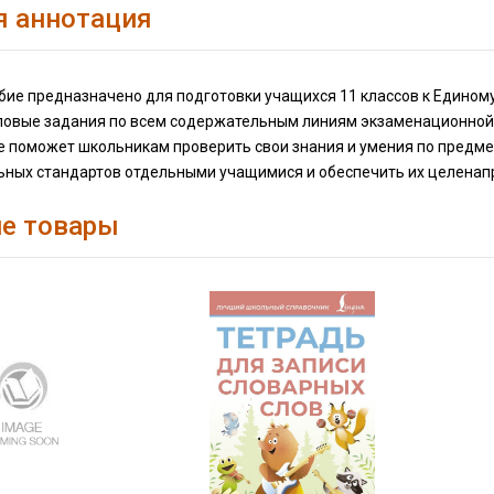
я аннотация
ие предназначено для подготовки учащихся 11 классов к Единому
повые задания по всем содержательным линиям экзаменационной 
е поможет школьникам проверить свои знания и умения по предме
ьных стандартов отдельными учащимися и обеспечить их целенапр
е товары