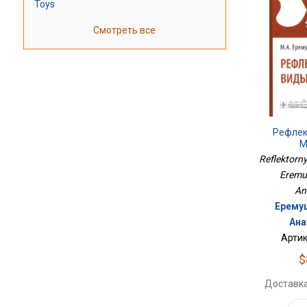
Toys
Смотреть все
Рефлек
М
Reflektorn
Eremus
An
Ерему
Ана
Артик
$
Доставка