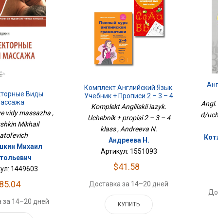
Анг
Комплект Английский Язык.
торные Виды
Учебник + Прописи 2 – 3 – 4
ассажа
Angl.
Класс
Komplekt Angliiskii iazyk.
ye vidy massazha ,
d/uch
Uchebnik + propisi 2 – 3 – 4
hkin Mikhail
klass , Andreeva N.
atol'evich
Кот
Андреева Н.
шкин Михаил
Артикул: 1551093
тольевич
$41.58
ул: 1449603
85.04
Доставка за 14–20 дней
До
 за 14–20 дней
КУПИТЬ