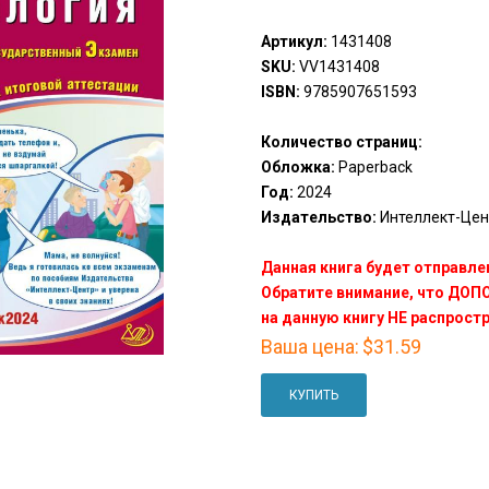
Артикул:
1431408
SKU:
VV1431408
ISBN:
9785907651593
Количество страниц:
Обложка:
Paperback
Год:
2024
Издательство:
Интеллект-Центр
Данная книга будет отправлен
Обратите внимание, что ДО
на данную книгу НЕ распрост
Ваша цена:
$31.59
КУПИТЬ