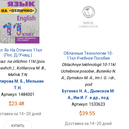
л. Яз. На Отлично 11кл
Облачные Технологии 10-
(пос. Д/учащ.)
11кл Учебное Пособие
 iaz. na otlichno 11kl (pos.
Oblachnye tekhnologii 10-11kl
ashch.) , Kotliarova M. B.,
Uchebnoe posobie , Butenko N.
Mel'nik T.N.
A., Dymskov M. A., Im I. G. i dr.,
лярова М. Б., Мельник
pod
Т.Н.
Бутенко Н. А., Дымсков М.
Артикул: 1484001
А., Им И. Г. и др., под
$23.48
Артикул: 1533623
$39.55
ставка за 14–20 дней
Доставка за 14–20 дней
КУПИТЬ