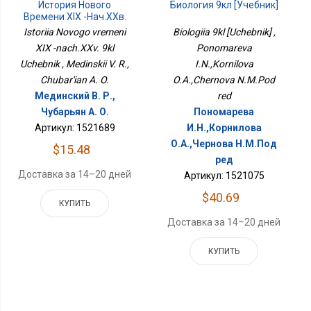
История Нового
Биология 9кл [Учебник]
Времени XIX -нач.XXв.
9кл Учебник
Istoriia Novogo vremeni
Biologiia 9kl [Uchebnik] ,
XIX -nach.XXv. 9kl
Ponomareva
Uchebnik , Medinskii V. R.,
I.N.,Kornilova
Chubar'ian A. O.
O.A.,Chernova N.M.Pod
Мединский В. Р.,
red
Чубарьян А. О.
Пономарева
Артикул: 1521689
И.Н.,Корнилова
О.А.,Чернова Н.М.Под
$15.48
ред
Доставка за 14–20 дней
Артикул: 1521075
$40.69
КУПИТЬ
Доставка за 14–20 дней
КУПИТЬ