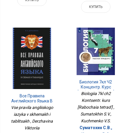
КУПИТЬ
Биология 7кл Ч2
Концентр. Курс
[Рабочая Тетрадь]
Biologiia 7kl ch2
Все Правила
Kontsentr. kurs
Английского Языка В
Схемах И Таблицах
[Rabochaia tetrad'] ,
Vse pravila angliiskogo
Sumatokhin S.V.,
iazyka v skhemakh i
Kuchmenko V.S.
tablitsakh , Derzhavina
Суматохин С.В.,
Viktoriia