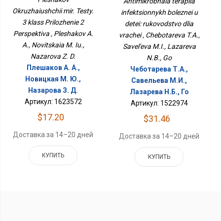
Antimikrobnaia terapiia
Перспектива
Руководство Для
Okruzhaiushchii mir. Testy.
infektsionnykh boleznei u
Врачей
3 klass Prilozhenie 2
detei: rukovodstvo dlia
Perspektiva , Pleshakov A.
vrachei , Chebotareva T.A.,
A., Novitskaia M. Iu.,
Savel'eva M.I., Lazareva
Nazarova Z. D.
N.B., Go
Плешаков А. А.,
Чеботарева Т.А.,
Новицкая М. Ю.,
Савельева М.И.,
Назарова З. Д.
Лазарева Н.Б., Го
Артикул: 1623572
Артикул: 1522974
$17.20
$31.46
Доставка за 14–20 дней
Доставка за 14–20 дней
КУПИТЬ
КУПИТЬ