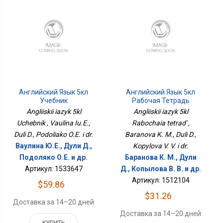
Английский Язык 5кл
Английский Язык 5кл
Учебник
Рабочая Тетрадь
Angliiskii iazyk 5kl
Angliiskii iazyk 5kl
Uchebnik , Vaulina Iu.E.,
Rabochaia tetrad' ,
Duli D., Podoliako O.E. i dr.
Baranova K. M., Duli D.,
Ваулина Ю.Е., Дули Д.,
Kopylova V. V. i dr.
Подоляко О.Е. и др.
Баранова К. М., Дули
Артикул: 1533647
Д., Копылова В. В. и др.
Артикул: 1512104
$59.86
$31.26
Доставка за 14–20 дней
Доставка за 14–20 дней
КУПИТЬ