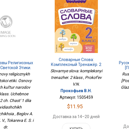
Словарные Слова:
новы Религиозных
Русс
Комплексный Тренажёр. 2
 Светской Этики.
[
Класс
Slovarnye slova: kompleksnyi
 Религиозных
novy religioznykh
Russ
trenazher. 2 klass , Prokof'ev
ародов России. 4
etskoi etiki. Osnovy
[Pos
бное Пособие. В 2
V.N.
kh kul'tur narodov
асть 1 Для
Glaz
Прокофьев В.Н.
бовидящих
 klass. Uchebnoe
чающихся
Артикул: 1505459
2 ch. Chast' 1 dlia
$11.95
vidiashchikh
hikhsia , Beglov A.
Доставка за 14–20 дней
. V., Tokareva E. S. i
До
dr.
КУПИТЬ