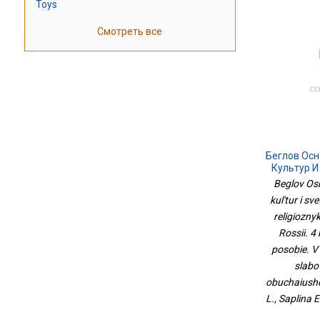
Toys
Смотреть все
Беглов Ос
Культур И
Основы
Beglov Os
Культур Н
kul'tur i sv
Класс. Уче
religiozny
Ч. Ч
Сла
Rossii. 4
Обу
posobie. V 
slabo
obuchaiushc
L., Saplina E