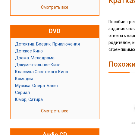
Кратка
Смотреть все
Пособие-тре
задания явл
DVD
ответы к ва
родителям, 
Детектив. Боевик. Приключения
стремящимся 
Детское Кино
Драма. Мелодрама
Похожи
Документальное Кино
Классика Советского Кино
Комедия
Музыка. Опера. Балет
Сериал
Юмор, Сатира
Смотреть все
Audio CD