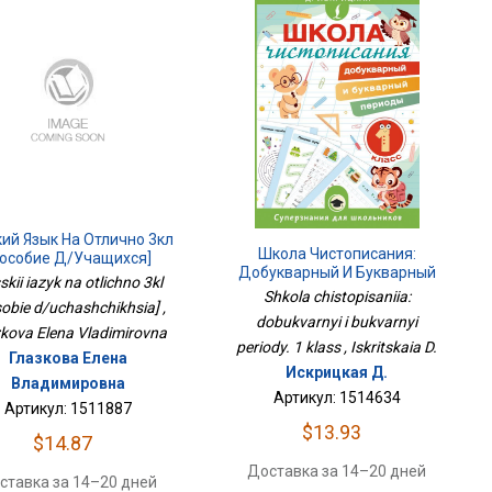
кий Язык На Отлично 3кл
Школа Чистописания:
Пособие Д/учащихся]
Добукварный И Букварный
kii iazyk na otlichno 3kl
Периоды. 1 Класс
Shkola chistopisaniia:
obie d/uchashchikhsia] ,
dobukvarnyi i bukvarnyi
kova Elena Vladimirovna
periody. 1 klass , Iskritskaia D.
Глазкова Елена
Искрицкая Д.
Владимировна
Артикул: 1514634
Артикул: 1511887
$13.93
$14.87
Доставка за 14–20 дней
ставка за 14–20 дней