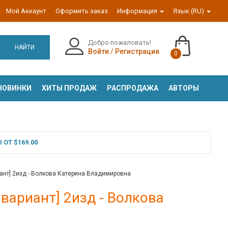
Мой Аккаунт
Оформить заказ
Информация
Язык (RU)
Добро пожаловать!
НАЙТИ
Войти
/
Регистрация
0
НОВИНКИ
ХИТЫ ПРОДАЖ
РАСПРОДАЖА
АВТОРЫ
ОТ $169.00
ант] 2изд - Волкова Катерина Владимировна
вариант] 2изд - Волкова