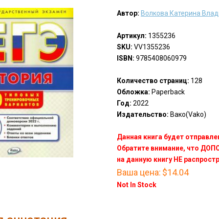
Автор:
Волкова Катерина Вла
Артикул:
1355236
SKU:
VV1355236
ISBN:
9785408060979
Количество страниц:
128
Обложка:
Paperback
Год:
2022
Издательство:
Вако(Vako)
Данная книга будет отправлен
Обратите внимание, что ДО
на данную книгу НЕ распрост
Ваша цена:
$14.04
Not In Stock