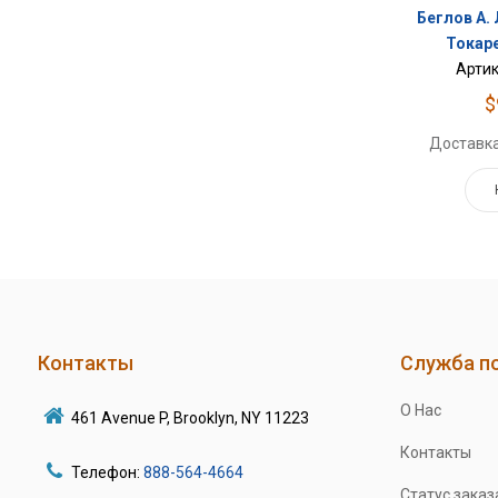
Беглов А. Л
Токарев
Артик
$
Доставка
Контакты
Служба п
О Нас
461 Avenue P, Brooklyn, NY 11223
Контакты
Телефон:
888-564-4664
Статус заказ