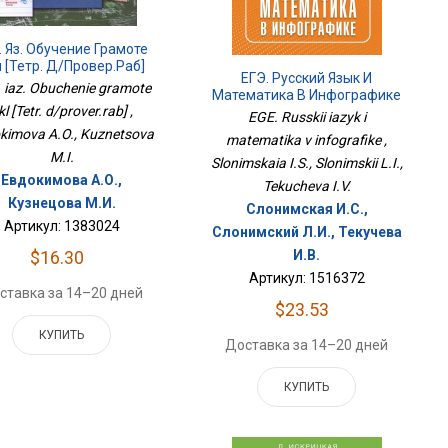
. Яз. Обучение Грамоте
 [Тетр. Д/провер.раб]
ЕГЭ. Русский Язык И
 iaz. Obuchenie gramote
Математика В Инфографике
kl [Tetr. d/prover.rab] ,
EGE. Russkii iazyk i
kimova A.O., Kuznetsova
matematika v infografike ,
M.I.
Slonimskaia I.S., Slonimskii L.I.,
Евдокимова А.О.,
Tekucheva I.V.
Кузнецова М.И.
Слонимская И.С.,
Артикул: 1383024
Слонимский Л.И., Текучева
$16.30
И.В.
Артикул: 1516372
ставка за 14–20 дней
$23.53
КУПИТЬ
Доставка за 14–20 дней
КУПИТЬ