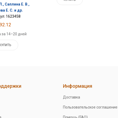
., Саплина Е. В.,
а Е. С. и др.
ул: 1623458
92.12
 за 14–20 дней
КУПИТЬ
оддержки
Информация
Доставка
Пользовательское соглашение
а
Помощь (FAQ)