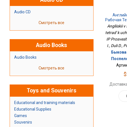
Audio CD
Англий
Рабочая Те
Смотреть все
4 Кл
Angliiskii 
Про
tetrad' k uc
IP Prosvesh
Audio Books
I., Duli D., 
Быкова Н
Audio Books
Поспело
Артик
Смотреть все
$
Доставка
Toys and Souvenirs
Educational and training materials
Educational Supplies
Games
Souvenirs