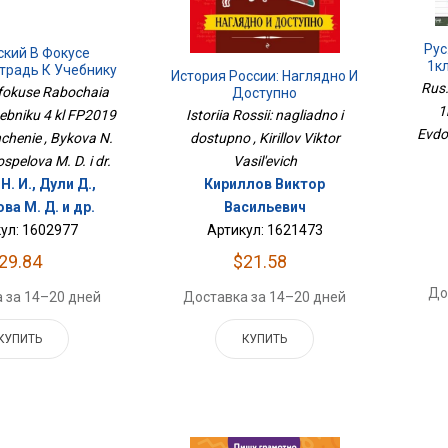
Рус
ский В Фокусе
1кл
традь К Учебнику
История России: Наглядно И
 ФП2019 ИП
Rus.
v fokuse Rabochaia
Доступно
свещение
1
hebniku 4 kl FP2019
Istoriia Rossii: nagliadno i
Evdo
chenie , Bykova N.
dostupno , Kirillov Viktor
Pospelova M. D. i dr.
Vasil'evich
. И., Дули Д.,
Кириллов Виктор
ва М. Д. и др.
Васильевич
ул: 1602977
Артикул: 1621473
29.84
$21.58
До
 за 14–20 дней
Доставка за 14–20 дней
КУПИТЬ
КУПИТЬ