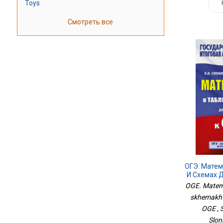
Toys
Смотреть все
ОГЭ. Матем
И Схемах 
OGE. Matema
skhemakh d
OGE , S
Slon