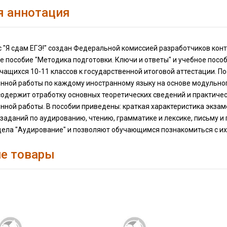
я аннотация
с "Я сдам ЕГЭ!" создан Федеральной комиссией разработчиков кон
 пособие "Методика подготовки. Ключи и ответы" и учебное посо
чащихся 10-11 классов к государственной итоговой аттестации. П
нной работы по каждому иностранному языку на основе модульног
содержит отработку основных теоретических сведений и практиче
нной работы. В пособии приведены: краткая характеристика экза
аданий по аудированию, чтению, грамматике и лек­сике, письму 
ела "Аудирование" и позволяют обучающимся познакомиться с их.
е товары