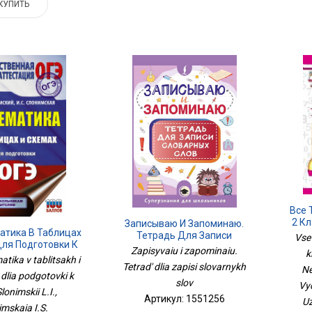
КУПИТЬ
Все 
2 Кл
Записываю И Запоминаю.
атика В Таблицах
Нер
Тетрадь Для Записи
Vse
Для Подготовки К
Вы
Словарных Слов
Zapisyvaiu i zapominaiu.
k
ОГЭ
tika v tablitsakh i
Tetrad' dlia zapisi slovarnykh
Ne
lia podgotovki k
slov
Vy
lonimskii L.I.,
Артикул: 1551256
Uz
imskaia I.S.