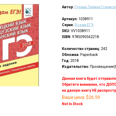
Автор:
Сударь Галина Станисл
Артикул:
1038911
Серия:
Я сдам ЕГЭ
SKU:
VV1038911
ISBN:
9785090562218
Количество страниц:
242
Обложка:
Paperback
Год:
2018
Издательство:
Просвещение(P
Данная книга будет отправлен
Обратите внимание, что ДО
на данную книгу НЕ распрост
Ваша цена:
$26.59
Not In Stock