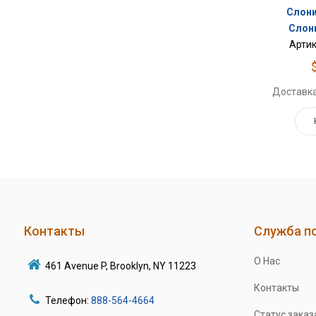
Слони
Слон
Артик
Доставка
Контакты
Служба п
О Нас
461 Avenue P, Brooklyn, NY 11223
Контакты
Телефон:
888-564-4664
Статус заказ