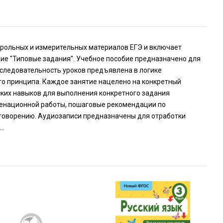
трольных и измерительных материалов ЕГЭ и включает
бие "Типовые задания". Учебное пособие предназначено для
оследовательность уро­ков предъявлена в логике
о принципа. Каждое занятие нацелено на конкретный
ских навыков для выполнения конкретного задания
менационной работы, пошаговые ре­комендации по
и говорению. Аудиозаписи предназначены для отработки
..