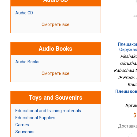
Audio CD
Смотреть все
Плешако
Audio Books
Окружаю
Рабочая Те
Pleshako
И
Audio Books
Okruzhaiu
Rabochaia t
Смотреть все
IP Prosv. 
Kriu
Плешаков 
Toys and Souvenirs
Артик
Educational and training materials
$
Educational Supplies
Games
Доставка
Souvenirs