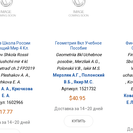
в Школа России
Геометрия 8кл Учебное
Фин
щий Мир 4 Кл.
Пособие
традь Ч.2 ФП2019
Зад
v Shkola Rossii
Geometriia 8kl Uchebnoe
Fi
П Просв.
shchii mir 4 kl.
posobie , Merzliak A.G.,
Sbo
etrad' ch.2 FP2019
Polonskii V.B., Iakir M.S.
V
, Pleshakov A. A.,
Мерзляк А.Г., Полонский
uchas
chkova E. A.
В.Б., Якир М.С.
, Ko
А. А., Крючкова
Артикул: 1521732
E
Е. А.
Кова
$40.95
ул: 1602966
Е.Л
Доставка за 14–20 дней
17.77
КУПИТЬ
 за 14–20 дней
До