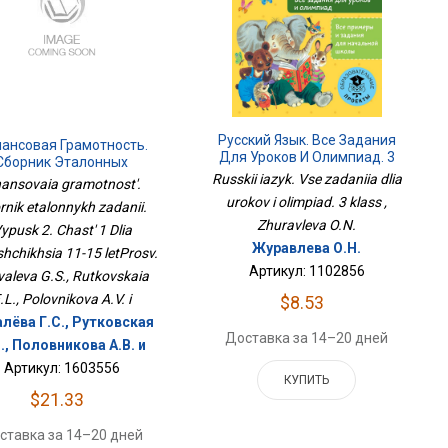
Русский Язык. Все Задания
ансовая Грамотность.
Для Уроков И Олимпиад. 3
Сборник Эталонных
Класс
аний. Выпуск 2. Часть 1
Russkii iazyk. Vse zadaniia dlia
nansovaia gramotnost'.
Для Учащихся 11-15
urokov i olimpiad. 3 klass ,
rnik etalonnykh zadanii.
ЛетПросв.
Zhuravleva O.N.
ypusk 2. Chast' 1 Dlia
Журавлева О.Н.
hchikhsia 11-15 letProsv.
Артикул: 1102856
valeva G.S., Rutkovskaia
.L., Polovnikova A.V. i
$8.53
лёва Г.С., Рутковская
Доставка за 14–20 дней
., Половникова А.В. и
Артикул: 1603556
КУПИТЬ
$21.33
ставка за 14–20 дней