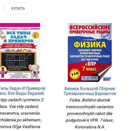
КУПИТЬ
Типы Задач И Примеров
Физика. Большой Сборник
асс. Все Виды Заданий.
Тренировочных Вариантов
авенства, Уравнения.
Проверочных Работ Для
 tipy zadach i primerov 2
Fizika. Bol'shoi sbornik
числения По Схемам
Подготовки К ВПР. 7 Класс
lass. Vse vidy zadanii.
trenirovochnykh variantov
ravenstva, uravneniia.
proverochnykh rabot dlia
chisleniia po skhemam ,
podgotovki k VPR. 7 klass ,
orova Ol'ga Vasil'evna
Konovalova N.A.