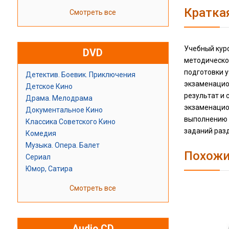
Кратка
Смотреть все
Учебный кур
DVD
методическое
подготовки у
Детектив. Боевик. Приключения
экзаменацио
Детское Кино
результат и 
Драма. Мелодрама
экзаменацио
Документальное Кино
выполнению з
Классика Советского Кино
заданий разд
Комедия
Музыка. Опера. Балет
Похожи
Сериал
Юмор, Сатира
Смотреть все
Audio CD