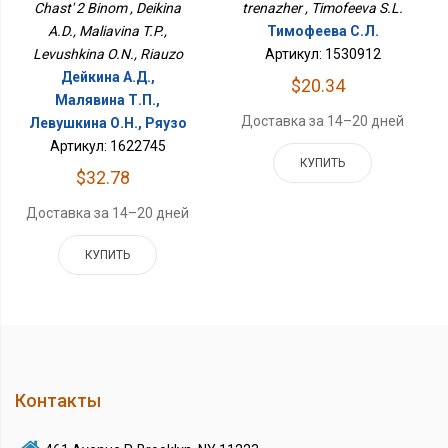
Chast' 2 Binom , Deikina
trenazher , Timofeeva S.L.
A.D., Maliavina T.P.,
Тимофеева С.Л.
Levushkina O.N., Riauzo
Артикул: 1530912
Дейкина А.Д.,
$20.34
Малявина Т.П.,
Доставка за 14–20 дней
Левушкина О.Н., Ряузо
Артикул: 1622745
КУПИТЬ
$32.78
Доставка за 14–20 дней
КУПИТЬ
Контакты