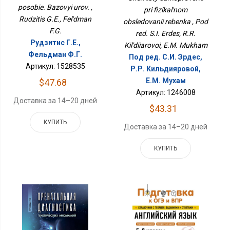
Обследовании Ребенка
posobie. Bazovyi urov. ,
pri fizikal'nom
Rudzitis G.E., Fel'dman
obsledovanii rebenka , Pod
F.G.
red. S.I. Erdes, R.R.
Рудзитис Г.Е.,
Kil'diiarovoi, E.M. Mukham
Фельдман Ф.Г.
Под ред. С.И. Эрдес,
Артикул: 1528535
Р.Р. Кильдияровой,
Е.М. Мухам
$47.68
Артикул: 1246008
Доставка за 14–20 дней
$43.31
КУПИТЬ
Доставка за 14–20 дней
КУПИТЬ