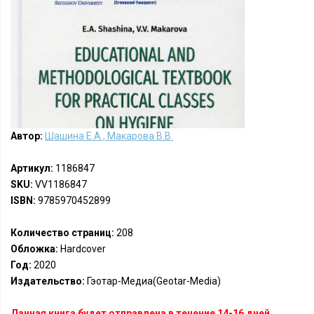
Автор:
Шашина Е.А., Макарова В.В.
Артикул:
1186847
SKU:
VV1186847
ISBN:
9785970452899
Количество страниц:
208
Обложка:
Hardcover
Год:
2020
Издательство:
Гэотар-Медиа(Geotar-Media)
Данная книга будет отправлена в течение 14-16 дней.