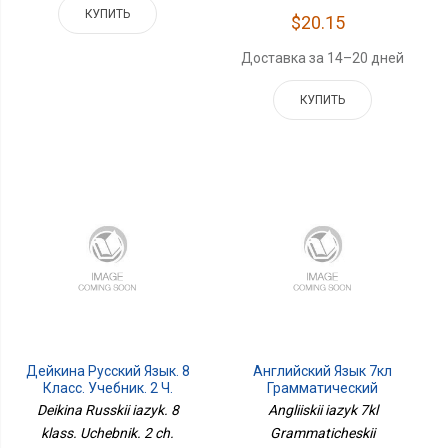
КУПИТЬ
$20.15
Доставка за 14–20 дней
КУПИТЬ
Дейкина Русский Язык. 8
Английский Язык 7кл
Класс. Учебник. 2 Ч.
Грамматический
Часть 2 Бином
Тренажер
Deikina Russkii iazyk. 8
Angliiskii iazyk 7kl
klass. Uchebnik. 2 ch.
Grammaticheskii