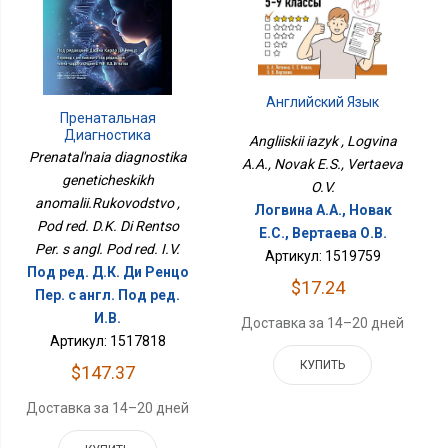
Английский Язык
Пренатальная
Диагностика
Angliiskii iazyk , Logvina
Генетических
Prenatal'naia diagnostika
A.A., Novak E.S., Vertaeva
Аномалий.Руководство
geneticheskikh
O.V.
anomalii.Rukovodstvo ,
Логвина А.А., Новак
Pod red. D.K. Di Rentso
Е.С., Вертаева О.В.
Per. s angl. Pod red. I.V.
Артикул: 1519759
Под ред. Д.К. Ди Ренцо
$17.24
Пер. с англ. Под ред.
И.В.
Доставка за 14–20 дней
Артикул: 1517818
КУПИТЬ
$147.37
Доставка за 14–20 дней