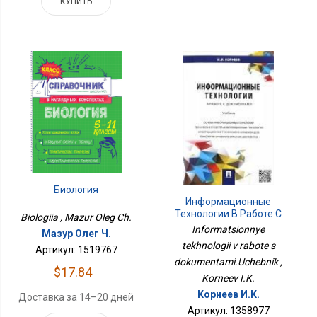
КУПИТЬ
Биология
Информационные
Технологии В Работе С
Biologiia , Mazur Oleg Ch.
Документами.Учебник
Informatsionnye
Мазур Олег Ч.
tekhnologii v rabote s
Артикул: 1519767
dokumentami.Uchebnik ,
$17.84
Korneev I.K.
Корнеев И.К.
Доставка за 14–20 дней
Артикул: 1358977