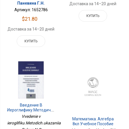
Паневина Г.Н.
Доставка за 14–20 дней
Артикул: 1652786
КУПИТЬ
$21.80
Доставка за 14–20 дней
КУПИТЬ
Введение В
Иероглифику.Методич.указания
Vvedenie v
Математика. Алгебра
ieroglifiku.Metodich.ukazaniia
8кл Учебное Пособие
Углубл