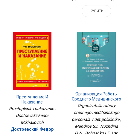
КУПИТЬ
Организация Работы
Преступление И
Среднего Медицинского
Наказание
Персонала В
Organizatsiia raboty
Prestuplenie i nakazanie ,
Дет.поликлинике
srednego meditsinskogo
Dostoevskii Fedor
personala v det.poliklinike ,
Mikhailovich
Mandrov S.I., Nuzhdina
Достоевский Федор
G.N., Boboshko I.E. i dr.