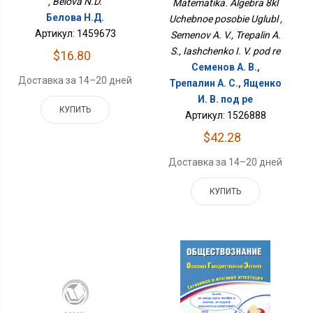
, Belova N.D.
Matematika. Algebra 8kl
Белова Н.Д.
Uchebnoe posobie Uglubl ,
Артикул: 1459673
Semenov A. V., Trepalin A.
S., Iashchenko I. V. pod re
$16.80
Семенов А. В.,
Доставка за 14–20 дней
Трепалин А. С., Ященко
И. В. под ре
КУПИТЬ
Артикул: 1526888
$42.28
Доставка за 14–20 дней
КУПИТЬ