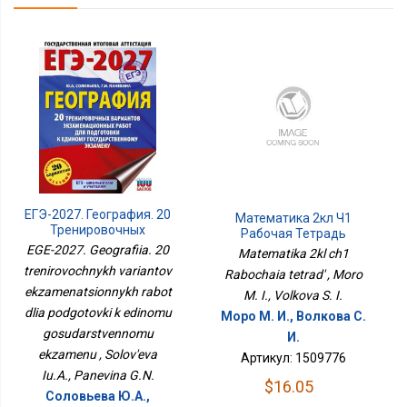
ЕГЭ-2027. География. 20
Математика 2кл Ч1
Тренировочных
Рабочая Тетрадь
Вариантов
EGE-2027. Geografiia. 20
Matematika 2kl ch1
Экзаменационных
trenirovochnykh variantov
Rabochaia tetrad' , Moro
Работ Для Подготовки К
ekzamenatsionnykh rabot
Единому
M. I., Volkova S. I.
Государственному
dlia podgotovki k edinomu
Моро М. И., Волкова С.
Экзамену
gosudarstvennomu
И.
ekzamenu , Solov'eva
Артикул: 1509776
Iu.A., Panevina G.N.
$16.05
Соловьева Ю.А.,