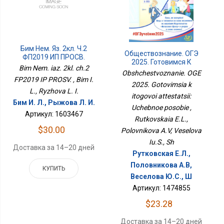
Бим Нем. Яз. 2кл. Ч.2
Обществознание. ОГЭ
ФП2019 ИП ПРОСВ.
2025. Готовимся К
Bim Nem. iaz. 2kl. ch.2
Итоговой Аттестации:
Obshchestvoznanie. OGE
Учебное Пособие
FP2019 IP PROSV. , Bim I.
2025. Gotovimsia k
L., Ryzhova L. I.
itogovoi attestatsii:
Бим И. Л., Рыжова Л. И.
Uchebnoe posobie ,
Артикул: 1603467
Rutkovskaia E.L.,
$30.00
Polovnikova A.V, Veselova
Iu.S., Sh
Доставка за 14–20 дней
Рутковская Е.Л.,
Половникова А.В,
КУПИТЬ
Веселова Ю.С., Ш
Артикул: 1474855
$23.28
Доставка за 14–20 дней