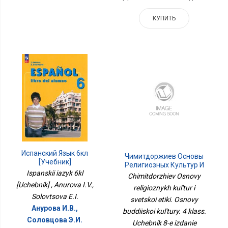
КУПИТЬ
Испанский Язык 6кл
Чимитдоржиев Основы
[Учебник]
Религиозных Культур И
Ispanskii iazyk 6kl
Светской Этики. Основы
Chimitdorzhiev Osnovy
Буддийской Культуры. 4
[Uchebnik] , Anurova I.V.,
religioznykh kul'tur i
Класс. Учебник 8-Е
Solovtsova E.I.
Издание Приложение 1
svetskoi etiki. Osnovy
Анурова И.В.,
buddiiskoi kul'tury. 4 klass.
Соловцова Э.И.
Uchebnik 8-e izdanie