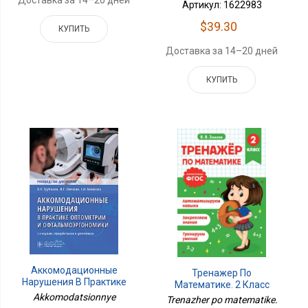
Доставка за 14–20 дней
Артикул: 1622983
$39.30
КУПИТЬ
Доставка за 14–20 дней
КУПИТЬ
Аккомодационные
Тренажер По
Нарушения В Практике
Математике. 2 Класс
Оптометрии И
Akkomodatsionnye
Trenazher po matematike.
Офтальмоэргономики