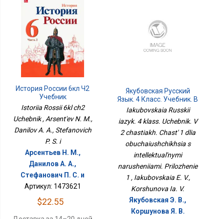
История России 6кл Ч2
Якубовская Русский
Учебник
Язык. 4 Класс. Учебник. В
2 Частях. Часть 1 Для
Istoriia Rossii 6kl ch2
Iakubovskaia Russkii
Обучающихся С
Uchebnik , Arsent'ev N. M.,
iazyk. 4 klass. Uchebnik. V
Интеллектуальными
Danilov A. A., Stefanovich
2 chastiakh. Chast' 1 dlia
Нарушениями.
Приложение 1
P. S. i
obuchaiushchikhsia s
Арсентьев Н. М.,
intellektual'nymi
Данилов А. А.,
narusheniiami. Prilozhenie
Стефанович П. С. и
1 , Iakubovskaia E. V.,
Артикул: 1473621
Korshunova Ia. V.
Якубовская Э. В.,
$22.55
Коршунова Я. В.