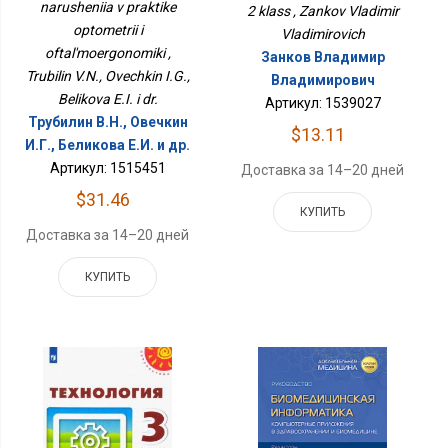
narusheniia v praktike
2 klass , Zankov Vladimir
optometrii i
Vladimirovich
oftal'moergonomiki ,
Занков Владимир
Trubilin V.N., Ovechkin I.G.,
Владимирович
Belikova E.I. i dr.
Артикул: 1539027
Трубилин В.Н., Овечкин
$13.11
И.Г., Беликова Е.И. и др.
Артикул: 1515451
Доставка за 14–20 дней
$31.46
КУПИТЬ
Доставка за 14–20 дней
КУПИТЬ