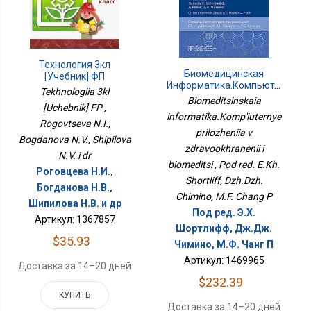
Технология 3кл
Биомедицинская
[Учебник] ФП
Информатика.Компьютерные
Tekhnologiia 3kl
Приложения В
Biomeditsinskaia
[Uchebnik] FP ,
Здравоохранении И
informatika.Komp'iuternye
Биомедици
Rogovtseva N.I.,
prilozheniia v
Bogdanova N.V., Shipilova
zdravookhranenii i
N.V. i dr
biomeditsi , Pod red. E.Kh.
Роговцева Н.И.,
Shortliff, Dzh.Dzh.
Богданова Н.В.,
Chimino, M.F. Chang P
Шипилова Н.В. и др
Под ред. Э.Х.
Артикул: 1367857
Шортлифф, Дж.Дж.
$35.93
Чимино, М.Ф. Чанг П
Артикул: 1469965
Доставка за 14–20 дней
$232.39
КУПИТЬ
Доставка за 14–20 дней