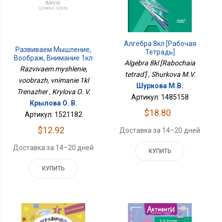
Алгебра 8кл [Рабочая
Развиваем Мышление,
Тетрадь]
Воображ, Внимание 1кл
Algebra 8kl [Rabochaia
Тренажер
Razvivaem myshlenie,
tetrad'] , Shurkova M.V.
voobrazh, vnimanie 1kl
Шуркова М.В.
Trenazher , Krylova O. V.
Артикул: 1485158
Крылова О. В.
$18.80
Артикул: 1521182
$12.92
Доставка за 14–20 дней
Доставка за 14–20 дней
КУПИТЬ
КУПИТЬ