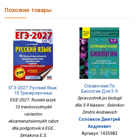
Похожие товары
Справочник По
ЕГЭ-2027. Русский Язык.
Биологии Для 5-9
10 Тренировочных
Классов
Spravochnik po biologii
Вариантов
EGE-2027. Russkii iazyk.
Экзаменационных
dlia 5-9 klassov , Solovkov
10 trenirovochnykh
Работ Для Подготовки К
Dmitrii Andreevich
variantov
ЕГЭ
Соловков Дмитрий
ekzamenatsionnykh rabot
Андреевич
dlia podgotovki k EGE ,
Артикул: 1435983
Simakova E.S.