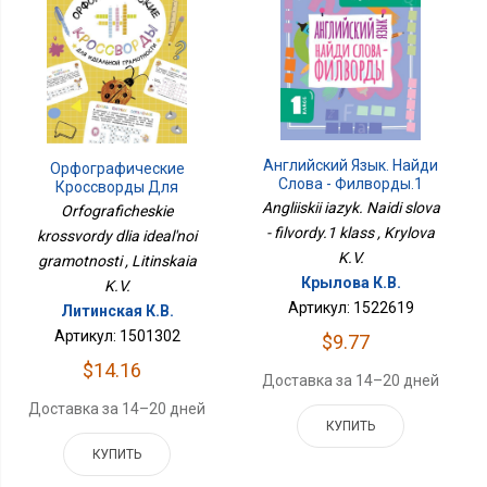
Английский Язык. Найди
Орфографические
Слова - Филворды.1
Кроссворды Для
Класс
Идеальной Грамотности
Angliiskii iazyk. Naidi slova
Orfograficheskie
- filvordy.1 klass , Krylova
krossvordy dlia ideal'noi
K.V.
gramotnosti , Litinskaia
Крылова К.В.
K.V.
Артикул: 1522619
Литинская К.В.
Артикул: 1501302
$9.77
$14.16
Доставка за 14–20 дней
Доставка за 14–20 дней
КУПИТЬ
КУПИТЬ