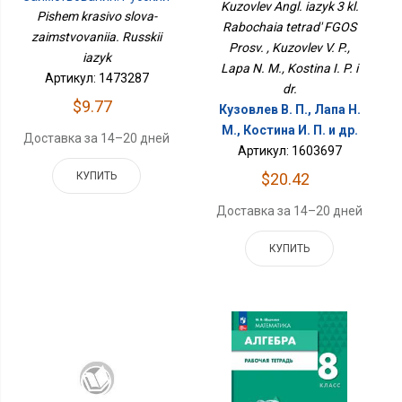
ФГОС Просв.
Kuzovlev Angl. iazyk 3 kl.
Язык
Pishem krasivo slova-
Rabochaia tetrad' FGOS
zaimstvovaniia. Russkii
Prosv. , Kuzovlev V. P.,
iazyk
Lapa N. M., Kostina I. P. i
Артикул: 1473287
dr.
$9.77
Кузовлев В. П., Лапа Н.
М., Костина И. П. и др.
Доставка за 14–20 дней
Артикул: 1603697
КУПИТЬ
$20.42
Доставка за 14–20 дней
КУПИТЬ