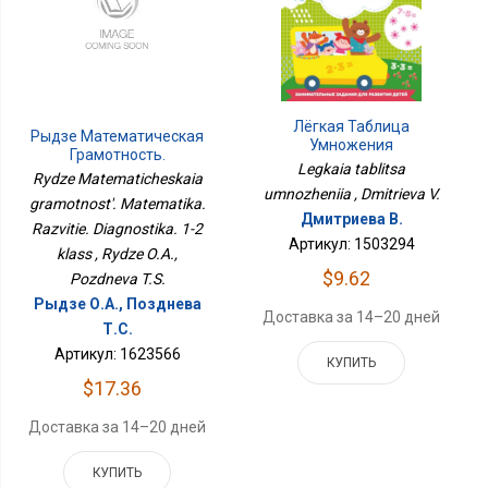
Лёгкая Таблица
Рыдзе Математическая
Умножения
Грамотность.
Legkaia tablitsa
Математика. Развитие.
Rydze Matematicheskaia
Диагностика. 1-2 Класс
umnozheniia , Dmitrieva V.
gramotnost'. Matematika.
Дмитриева В.
Razvitie. Diagnostika. 1-2
Артикул: 1503294
klass , Rydze O.A.,
$9.62
Pozdneva T.S.
Рыдзе О.А., Позднева
Доставка за 14–20 дней
Т.С.
Артикул: 1623566
КУПИТЬ
$17.36
Доставка за 14–20 дней
КУПИТЬ