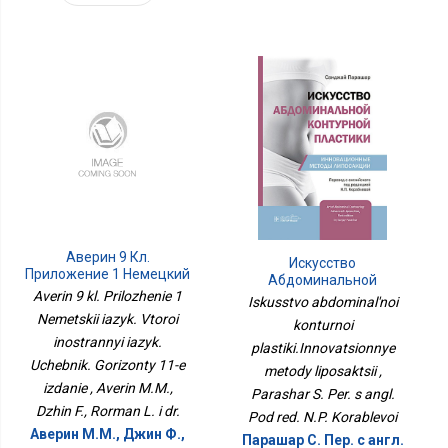
Аверин 9 Кл.
Искусство
Приложение 1 Немецкий
Абдоминальной
Язык. Второй
Averin 9 kl. Prilozhenie 1
Контурной
Iskusstvo abdominal'noi
Иностранный Язык.
Пластики.Инновационные
Nemetskii iazyk. Vtoroi
Учебник. Горизонты 11-Е
konturnoi
Методы Липосакции
inostrannyi iazyk.
Издание
plastiki.Innovatsionnye
Uchebnik. Gorizonty 11-e
metody liposaktsii ,
izdanie , Averin M.M.,
Parashar S. Per. s angl.
Dzhin F., Rorman L. i dr.
Pod red. N.P. Korablevoi
Аверин М.М., Джин Ф.,
Парашар С. Пер. с англ.