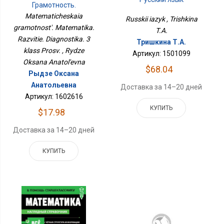
Грамотность.
Математика. Развитие.
Matematicheskaia
Russkii iazyk , Trishkina
Диагностика. 3 Класс
gramotnost'. Matematika.
Просв.
T.A.
Razvitie. Diagnostika. 3
Тришкина Т.А.
klass Prosv. , Rydze
Артикул: 1501099
Oksana Anatol'evna
$68.04
Рыдзе Оксана
Анатольевна
Доставка за 14–20 дней
Артикул: 1602616
КУПИТЬ
$17.98
Доставка за 14–20 дней
КУПИТЬ