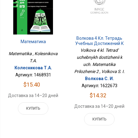
Волкова 4 Кл. Тетрадь
Математика
Учебных Достижений К
Уч. Математика
Volkova 4 kl. Tetrad'
Matematika , Kolesnikova
Приложение 2
uchebnykh dostizhenii k
T.A.
uch. Matematika
Колесникова Т.А.
Prilozhenie 2 , Volkova S. I.
Артикул: 1468931
Волкова С. И.
$15.40
Артикул: 1622673
$14.32
Доставка за 14–20 дней
Доставка за 14–20 дней
КУПИТЬ
КУПИТЬ