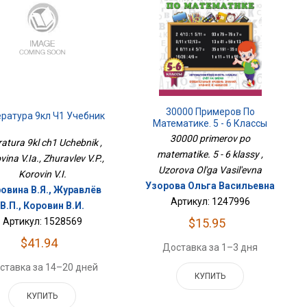
30000 Примеров По
ратура 9кл Ч1 Учебник
Математике. 5 - 6 Классы
30000 primerov po
ratura 9kl ch1 Uchebnik ,
matematike. 5 - 6 klassy ,
vina V.Ia., Zhuravlev V.P.,
Uzorova Ol'ga Vasil'evna
Korovin V.I.
Узорова Ольга Васильевна
овина В.Я., Журавлёв
Артикул: 1247996
В.П., Коровин В.И.
Артикул: 1528569
$15.95
$41.94
Доставка за 1–3 дня
ставка за 14–20 дней
КУПИТЬ
КУПИТЬ