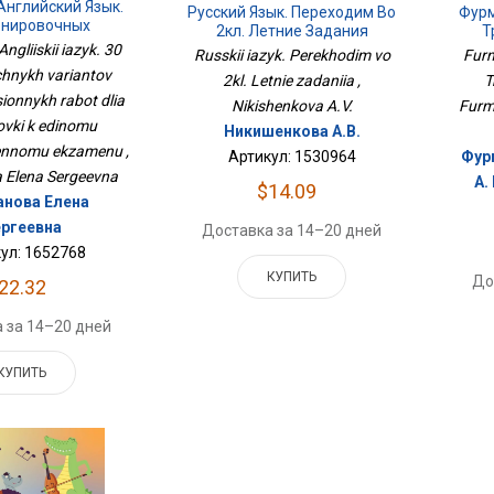
Английский Язык.
Русский Язык. Переходим Во
Фурм
енировочных
2кл. Летние Задания
Т
риантов
ngliiskii iazyk. 30
Russkii iazyk. Perekhodim vo
Furm
ционных Работ
chnykh variantov
2kl. Letnie zadaniia ,
T
товки К Единому
венному Экзамену
onnykh rabot dlia
Nikishenkova A.V.
Furm
vki k edinomu
Никишенкова А.В.
ennomu ekzamenu ,
Артикул: 1530964
Фур
 Elena Sergeevna
А.
$14.09
нова Елена
ргеевна
Доставка за 14–20 дней
ул: 1652768
КУПИТЬ
До
22.32
 за 14–20 дней
КУПИТЬ