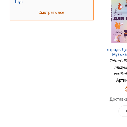
Toys
Смотреть все
Тетрадь Дл
Музыкан
Вертикал
Tetrad' dl
muzykan
vertikal
Артик
Доставка