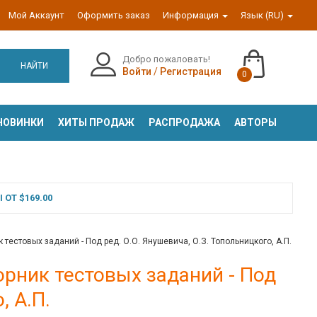
Мой Аккаунт
Оформить заказ
Информация
Язык (RU)
Добро пожаловать!
НАЙТИ
Войти
/
Регистрация
0
НОВИНКИ
ХИТЫ ПРОДАЖ
РАСПРОДАЖА
АВТОРЫ
ОТ $169.00
тестовых заданий - Под ред. О.О. Янушевича, О.З. Топольницкого, А.П.
рник тестовых заданий - Под
, А.П.