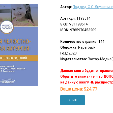
Автор:
Под ред. О.О. Янушевича
Артикул:
1198514
SKU:
VV1198514
ISBN:
9785970453209
Количество страниц:
144
Обложка:
Paperback
Год:
2020
Издательство:
Гэотар-Медиа(
Данная книга будет отправлен
Обратите внимание, что ДО
на данную книгу НЕ распрост
Ваша цена:
$24.77
КУПИТЬ