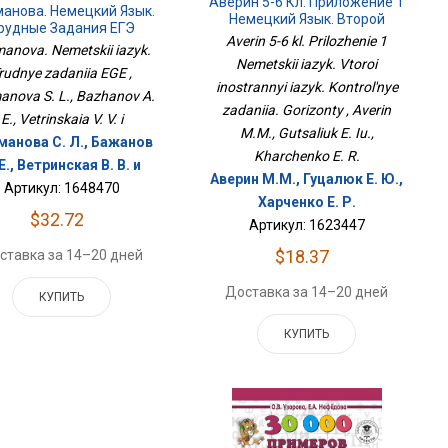
Аверин 5-6 Кл. Приложение 1
анова. Немецкий Язык.
Немецкий Язык. Второй
рудные Задания ЕГЭ
Иностранный Язык.
Averin 5-6 kl. Prilozhenie 1
anova. Nemetskii iazyk.
Контрольные Задания.
Nemetskii iazyk. Vtoroi
Горизонты
rudnye zadaniia EGE ,
inostrannyi iazyk. Kontrol'nye
anova S. L., Bazhanov A.
zadaniia. Gorizonty , Averin
E., Vetrinskaia V. V. i
M.M., Gutsaliuk E. Iu.,
манова С. Л., Бажанов
Kharchenko E. R.
 Е., Ветринская В. В. и
Аверин М.М., Гуцалюк Е. Ю.,
Артикул: 1648470
Харченко Е. Р.
$32.72
Артикул: 1623447
$18.37
ставка за 14–20 дней
Доставка за 14–20 дней
КУПИТЬ
КУПИТЬ