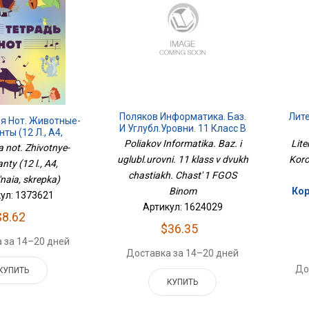
Поляков Информатика. Баз.
Лите
я Нот. Животные-
И Углубл.уровни. 11 Класс В
ты (12 Л., А4,
Двух Частях. Часть 1 ФГОС
Poliakov Informatika. Baz. i
Lite
ьная, Скрепка)
ia not. Zhivotnye-
Бином
uglubl.urovni. 11 klass v dvukh
Koro
ty (12 l., A4,
chastiakh. Chast' 1 FGOS
'naia, skrepka)
Binom
Кор
ул: 1373621
Артикул: 1624029
$8.62
$36.35
 за 14–20 дней
Доставка за 14–20 дней
До
КУПИТЬ
КУПИТЬ