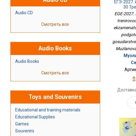
ЕГЭ-2027. 
30 Тр
Ва
Audio CD
EGE-2027. A
Экзамена
trenirovo
Для Подго
Смотреть все
Государст
ekzamenatsi
podgoto
gosudarstv
Audio Books
Muzlanova
Музла
Audio Books
Се
Артик
Смотреть все
$
Доставка
Toys and Souvenirs
Educational and training materials
Educational Supplies
Games
Souvenirs