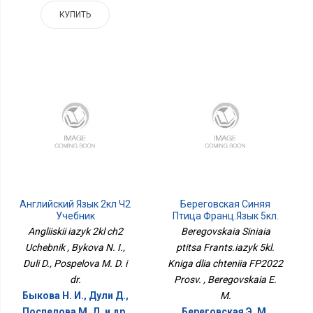
КУПИТЬ
Английский Язык 2кл Ч2
Береговская Синяя
Учебник
Птица Франц.язык 5кл.
Книга Для Чтения
Angliiskii iazyk 2kl ch2
Beregovskaia Siniaia
ФП2022 Просв.
Uchebnik , Bykova N. I.,
ptitsa Frants.iazyk 5kl.
Duli D., Pospelova M. D. i
Kniga dlia chteniia FP2022
dr.
Prosv. , Beregovskaia E.
Быкова Н. И., Дули Д.,
M.
Поспелова М. Д. и др.
Береговская Э. М.