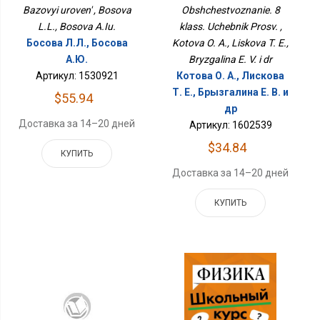
Bazovyi uroven' , Bosova
Obshchestvoznanie. 8
L.L., Bosova A.Iu.
klass. Uchebnik Prosv. ,
Босова Л.Л., Босова
Kotova O. A., Liskova T. E.,
А.Ю.
Bryzgalina E. V. i dr
Артикул: 1530921
Котова О. А., Лискова
Т. Е., Брызгалина Е. В. и
$55.94
др
Доставка за 14–20 дней
Артикул: 1602539
$34.84
КУПИТЬ
Доставка за 14–20 дней
КУПИТЬ