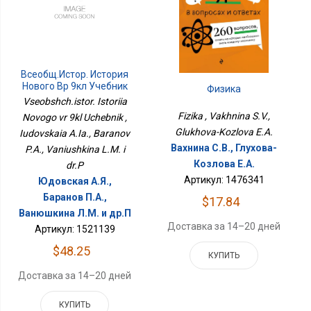
Всеобщ.истор. История
Нового Вр 9кл Учебник
Физика
Vseobshch.istor. Istoriia
Fizika , Vakhnina S.V.,
Novogo vr 9kl Uchebnik ,
Glukhova-Kozlova E.A.
Iudovskaia A.Ia., Baranov
Вахнина С.В., Глухова-
P.A., Vaniushkina L.M. i
Козлова Е.А.
dr.P
Артикул: 1476341
Юдовская А.Я.,
Баранов П.А.,
$17.84
Ванюшкина Л.М. и др.П
Доставка за 14–20 дней
Артикул: 1521139
$48.25
КУПИТЬ
Доставка за 14–20 дней
КУПИТЬ