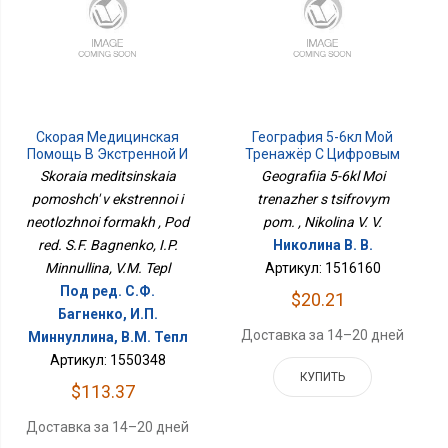
Скорая Медицинская
География 5-6кл Мой
Помощь В Экстренной И
Тренажёр С Цифровым
Неотложной Формах
Пом.
Skoraia meditsinskaia
Geografiia 5-6kl Moi
pomoshch' v ekstrennoi i
trenazher s tsifrovym
neotlozhnoi formakh , Pod
pom. , Nikolina V. V.
red. S.F. Bagnenko, I.P.
Николина В. В.
Minnullina, V.M. Tepl
Артикул: 1516160
Под ред. С.Ф.
$20.21
Багненко, И.П.
Доставка за 14–20 дней
Миннуллина, В.М. Тепл
Артикул: 1550348
КУПИТЬ
$113.37
Доставка за 14–20 дней