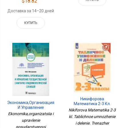
$18.82
Доставка за 14–20 дней
КУПИТЬ
Никифорова
Экономика,организация
Математика 2-3 Кл.
И Управление
Табличное Умножение И
Nikiforova Matematika 2-3
Государственной
Деление. Тренажер
Ekonomika,organizatsiia i
kl. Tablichnoe umnozhenie
Санитарно-
Младшего Школьника
upravlenie
Эпидемиологич.служб
i delenie. Trenazher
gosudarstvennoi