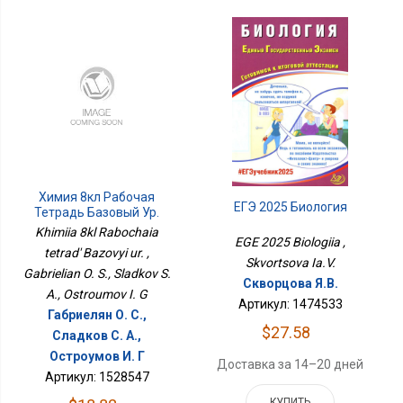
Химия 8кл Рабочая
ЕГЭ 2025 Биология
Тетрадь Базовый Ур.
Khimiia 8kl Rabochaia
EGE 2025 Biologiia ,
tetrad' Bazovyi ur. ,
Skvortsova Ia.V.
Gabrielian O. S., Sladkov S.
Скворцова Я.В.
A., Ostroumov I. G
Артикул: 1474533
Габриелян О. С.,
$27.58
Сладков С. А.,
Остроумов И. Г
Доставка за 14–20 дней
Артикул: 1528547
КУПИТЬ