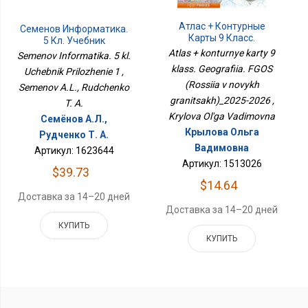
Атлас + Контурные
Семенов Информатика.
Карты 9 Класс.
5 Кл. Учебник
География. ФГОС
Приложение 1
Atlas + konturnye karty 9
Semenov Informatika. 5 kl.
(Россия В Новых
klass. Geografiia. FGOS
Uchebnik Prilozhenie 1 ,
Границах)_2025-2026
(Rossiia v novykh
Semenov A.L., Rudchenko
granitsakh)_2025-2026 ,
T. A.
Krylova Ol'ga Vadimovna
Семёнов А.Л.,
Крылова Ольга
Рудченко Т. А.
Вадимовна
Артикул: 1623644
Артикул: 1513026
$39.73
$14.64
Доставка за 14–20 дней
Доставка за 14–20 дней
КУПИТЬ
КУПИТЬ