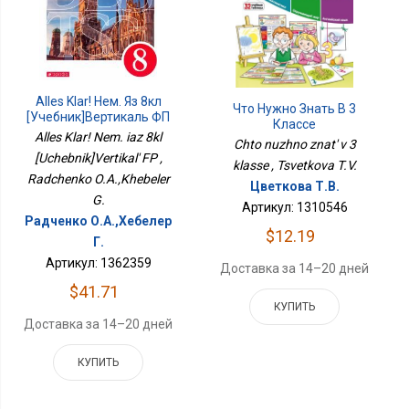
Alles Klar! Нем. Яз 8кл
Что Нужно Знать В 3
[Учебник]Вертикаль ФП
Классе
Alles Klar! Nem. iaz 8kl
Chto nuzhno znat' v 3
[Uchebnik]Vertikal' FP ,
klasse , Tsvetkova T.V.
Radchenko O.A.,Khebeler
Цветкова Т.В.
G.
Артикул: 1310546
Радченко О.А.,Хебелер
$12.19
Г.
Артикул: 1362359
Доставка за 14–20 дней
$41.71
КУПИТЬ
Доставка за 14–20 дней
КУПИТЬ