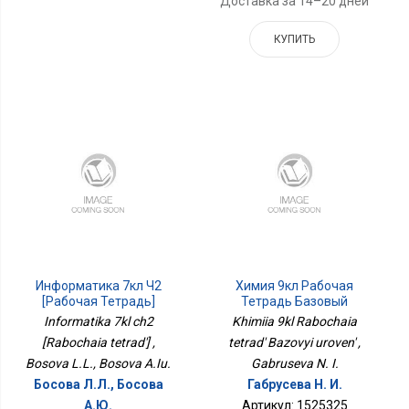
Доставка за 14–20 дней
КУПИТЬ
Информатика 7кл Ч2
Химия 9кл Рабочая
[Рабочая Тетрадь]
Тетрадь Базовый
Уровень
Informatika 7kl ch2
Khimiia 9kl Rabochaia
[Rabochaia tetrad'] ,
tetrad' Bazovyi uroven' ,
Bosova L.L., Bosova A.Iu.
Gabruseva N. I.
Босова Л.Л., Босова
Габрусева Н. И.
А.Ю.
Артикул: 1525325