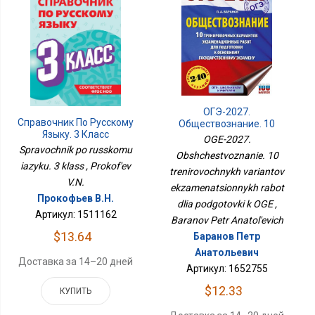
ОГЭ-2027.
Справочник По Русскому
Обществознание. 10
Языку. 3 Класс
Тренировочных
OGE-2027.
Вариантов
Spravochnik po russkomu
Obshchestvoznanie. 10
Экзаменационных
iazyku. 3 klass , Prokof'ev
Работ Для Подготовки К
trenirovochnykh variantov
V.N.
ОГЭ
ekzamenatsionnykh rabot
Прокофьев В.Н.
dlia podgotovki k OGE ,
Артикул: 1511162
Baranov Petr Anatol'evich
$13.64
Баранов Петр
Анатольевич
Доставка за 14–20 дней
Артикул: 1652755
$12.33
КУПИТЬ