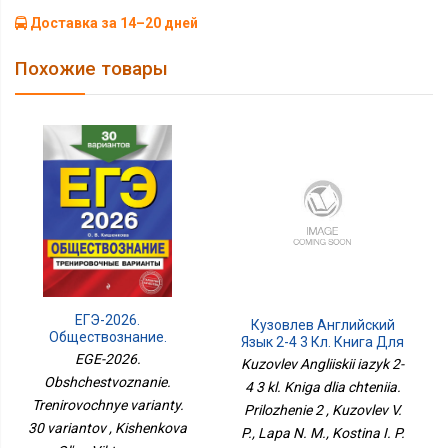
Доставка за 14–20 дней
Похожие товары
ЕГЭ-2026.
Кузовлев Английский
Обществознание.
Язык 2-4 3 Кл. Книга Для
Тренировочные
Чтения. Приложение 2
EGE-2026.
Kuzovlev Angliiskii iazyk 2-
Варианты. 30 Вариантов
Obshchestvoznanie.
4 3 kl. Kniga dlia chteniia.
Trenirovochnye varianty.
Prilozhenie 2 , Kuzovlev V.
30 variantov , Kishenkova
P., Lapa N. M., Kostina I. P.