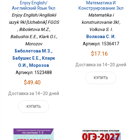
Enjoy English/
Математика И
Английский Язык 9кл
Конструирование 3кл
[Учебник] ФГОС
Enjoy English/Angliiskii
Matematika i
iazyk 9kl [Uchebnik] FGOS
konstruirovanie 3kl ,
, Biboletova M.Z.,
Volkova S. I.
Babushis E.E., Klark O.I.,
Волкова С. И.
Morozov
Артикул: 1536417
Биболетова М.З.,
$17.16
Бабушис Е.Е., Кларк
Доставка за 14–20 дней
О.И., Морозов
Артикул: 1523488
КУПИТЬ
$49.40
Доставка за 14–20 дней
КУПИТЬ