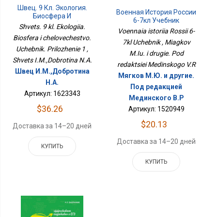
Швец. 9 Кл. Экология.
Военная История России
Биосфера И
6-7кл Учебник
Человечество. Учебник.
Shvets. 9 kl. Ekologiia.
Voennaia istoriia Rossii 6-
Приложение 1
Biosfera i chelovechestvo.
7kl Uchebnik , Miagkov
Uchebnik. Prilozhenie 1 ,
M.Iu. i drugie. Pod
Shvets I.M.,Dobrotina N.A.
redaktsiei Medinskogo V.R
Швец И.М.,Добротина
Мягков М.Ю. и другие.
Н.А.
Под редакцией
Артикул: 1623343
Мединского В.Р
$36.26
Артикул: 1520949
$20.13
Доставка за 14–20 дней
Доставка за 14–20 дней
КУПИТЬ
КУПИТЬ