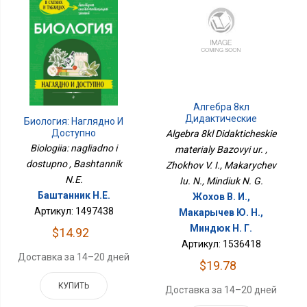
Алгебра 8кл
Дидактические
Биология: Наглядно И
Материалы Базовый Ур.
Доступно
Algebra 8kl Didakticheskie
Biologiia: nagliadno i
materialy Bazovyi ur. ,
dostupno , Bashtannik
Zhokhov V. I., Makarychev
N.E.
Iu. N., Mindiuk N. G.
Баштанник Н.Е.
Жохов В. И.,
Артикул: 1497438
Макарычев Ю. Н.,
Миндюк Н. Г.
$14.92
Артикул: 1536418
Доставка за 14–20 дней
$19.78
КУПИТЬ
Доставка за 14–20 дней