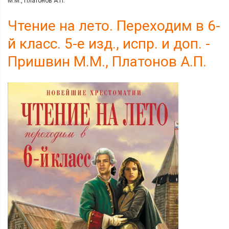
М.М., Платонов А.П.
Чтение на лето. Переходим в 6-
й класс. 5-е изд., испр. и доп. -
Пришвин М.М., Платонов А.П.