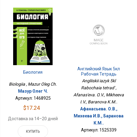
Английский Язык 5кл
Биология
Рабочая Тетрадь
Angliiskii iazyk 5kl
Biologiia , Mazur Oleg Ch.
Rabochaia tetrad' ,
Мазур Олег Ч.
Afanas'eva. O.V., Mikheeva
Артикул: 1468925
I.V., Baranova K.M..
$17.24
Афанасьева. О.В.,
Михеева И.В., Баранова
Доставка за 14–20 дней
К.М..
Артикул: 1525339
КУПИТЬ