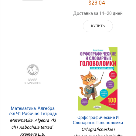
$23.04
Доставка за 14–20 дней
КУПИТЬ
Математика. Алгебра
7кл Ч1 Рабочая Тетрадь
Орфографические И
Matematika. Algebra 7kl
Словарные Головоломки
ch1 Rabochaia tetrad' ,
Для Начальной Школы
Orfograficheskie i
Kraineva L.B.