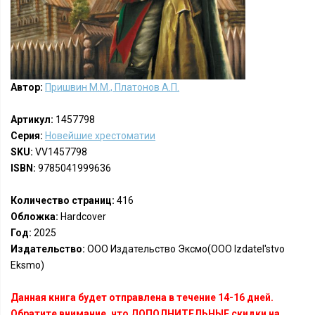
Автор:
Пришвин М.М., Платонов А.П.
Артикул:
1457798
Серия:
Новейшие хрестоматии
SKU:
VV1457798
ISBN:
9785041999636
Количество страниц:
416
Обложка:
Hardcover
Год:
2025
Издательство:
ООО Издательство Эксмо(OOO Izdatel'stvo
Eksmo)
Данная книга будет отправлена в течение 14-16 дней.
Обратите внимание, что ДОПОЛНИТЕЛЬНЫЕ скидки на