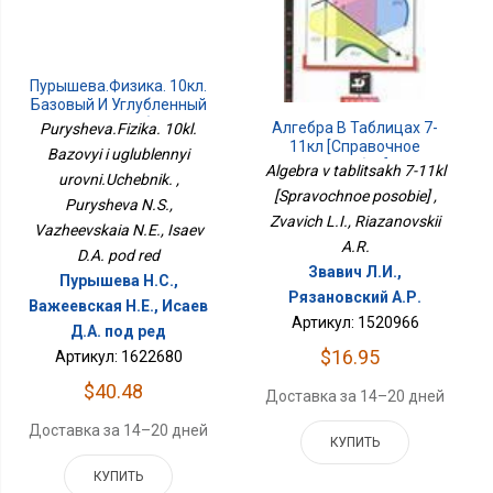
Пурышева.Физика. 10кл.
Базовый И Углубленный
Уровни.Учебник.
Алгебра В Таблицах 7-
Purysheva.Fizika. 10kl.
11кл [Справочное
Bazovyi i uglublennyi
Пособие]
Algebra v tablitsakh 7-11kl
urovni.Uchebnik. ,
[Spravochnoe posobie] ,
Purysheva N.S.,
Zvavich L.I., Riazanovskii
Vazheevskaia N.E., Isaev
A.R.
D.A. pod red
Звавич Л.И.,
Пурышева Н.С.,
Рязановский А.Р.
Важеевская Н.Е., Исаев
Артикул: 1520966
Д.А. под ред
$16.95
Артикул: 1622680
$40.48
Доставка за 14–20 дней
Доставка за 14–20 дней
КУПИТЬ
КУПИТЬ