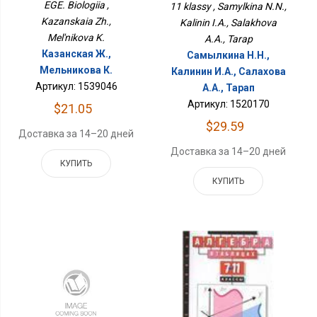
EGE. Biologiia ,
11 klassy , Samylkina N.N.,
Kazanskaia Zh.,
Kalinin I.A., Salakhova
Mel'nikova K.
A.A., Tarap
Казанская Ж.,
Самылкина Н.Н.,
Мельникова К.
Калинин И.А., Салахова
Артикул: 1539046
А.А., Тарап
Артикул: 1520170
$21.05
$29.59
Доставка за 14–20 дней
Доставка за 14–20 дней
КУПИТЬ
КУПИТЬ