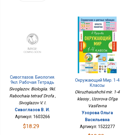
Сивоглазов. Биология.
Окружающий Мир. 1-4
9кл. Рабочая Тетрадь
Классы
Дрофа
Sivoglazov. Biologiia. 9kl.
Okruzhaiushchii mir. 1-4
Rabochaia tetrad' Drofa ,
klassy , Uzorova Ol'ga
Sivoglazov V. I.
Vasil'evna
Сивоглазов В. И.
Узорова Ольга
Артикул: 1603266
Васильевна
$18.29
Артикул: 1522277