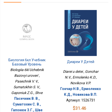
Биология 6кл Учебник
Диареи У Детей
Базовый Уровень
Biologiia 6kl Uchebnik
Diarei u detei , Gonchar
Bazovyi uroven' ,
N.V., Ermolenko K.D.,
Pasechnik V. V.,
Novikova V.P.
Sumatokhin S. V.,
Гончар Н.В., Ермоленко
Gaponiuk Z.G., Shve
К.Д., Новикова В.П.
Пасечник В. В.,
Артикул: 1526731
Суматохин С. В.,
$31.46
Гапонюк З.Г., Шве