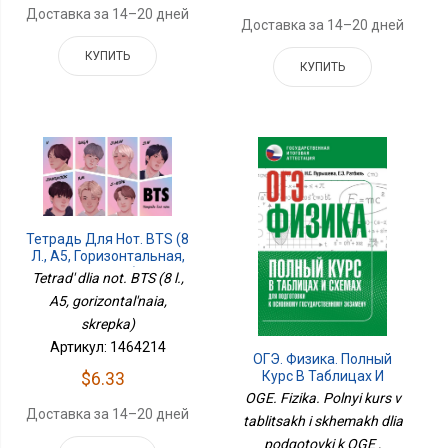
Доставка за 14–20 дней
Доставка за 14–20 дней
КУПИТЬ
КУПИТЬ
Тетрадь Для Нот. BTS (8
Л., А5, Горизонтальная,
Скрепка)
Tetrad' dlia not. BTS (8 l.,
A5, gorizontal'naia,
skrepka)
Артикул: 1464214
ОГЭ. Физика. Полный
$6.33
Курс В Таблицах И
Схемах Для Подготовки
OGE. Fizika. Polnyi kurs v
К ОГЭ
Доставка за 14–20 дней
tablitsakh i skhemakh dlia
podgotovki k OGE ,