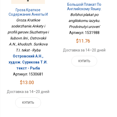
Большой Плакат По
Английскому Языку.
Гроза.Краткое
Продвинутый Уровень
Содержание.Анкеты И
Bol'shoi plakat po
Профили
Groza.Kratkoe
angliiskomu iazyku.
Героев.Сюжетные И
soderzhanie.Ankety i
Prodvinutyi uroven'
Любовн.лини
profili geroev.Siuzhetnye i
Артикул: 1531988
liubovn.lini , Ostrovskii
$11.76
A.N., khudozh. Surikova
T.I. tekst - Ryba
Доставка за 14–20 дней
Островский А.Н.,
КУПИТЬ
худож. Сурикова Т.И.
текст - Рыба
Артикул: 1530681
$13.00
Доставка за 14–20 дней
КУПИТЬ