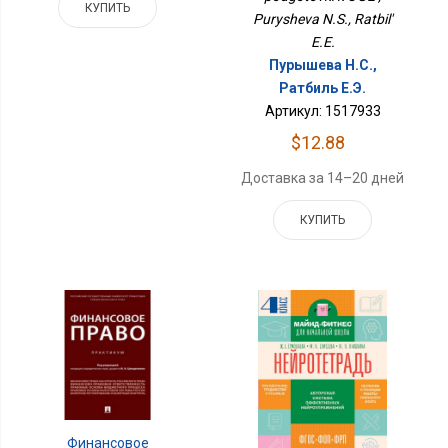
КУПИТЬ
Purysheva N.S., Ratbil'
E.E.
Пурышева Н.С.,
Ратбиль Е.Э.
Артикул: 1517933
$12.88
Доставка за 14–20 дней
КУПИТЬ
Финансовое