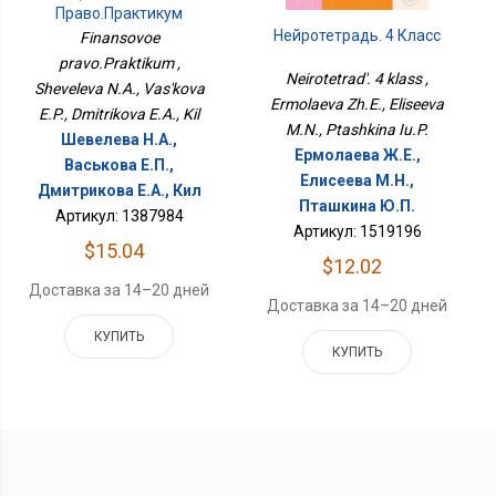
Право.Практикум
Нейротетрадь. 4 Класс
Finansovoe
pravo.Praktikum ,
Neirotetrad'. 4 klass ,
Sheveleva N.A., Vas'kova
Ermolaeva Zh.E., Eliseeva
E.P., Dmitrikova E.A., Kil
M.N., Ptashkina Iu.P.
Шевелева Н.А.,
Ермолаева Ж.Е.,
Васькова Е.П.,
Елисеева М.Н.,
Дмитрикова Е.А., Кил
Пташкина Ю.П.
Артикул: 1387984
Артикул: 1519196
$15.04
$12.02
Доставка за 14–20 дней
Доставка за 14–20 дней
КУПИТЬ
КУПИТЬ