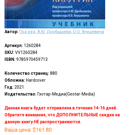
Автор:
Под ред. А.Ю. Дробышева, О.О. Янушевича
Артикул:
1260284
SKU:
VV1260284
ISBN:
9785970459713
Количество страниц:
880
Обложка:
Hardcover
Год:
2021
Издательство:
Гэотар-Медиа(Geotar-Media)
Данная книга будет отправлена в течение 14-16 дней.
Обратите внимание, что ДОПОЛНИТЕЛЬНЫЕ скидки на
данную книгу НЕ распространяются.
Ваша цена:
$161.80