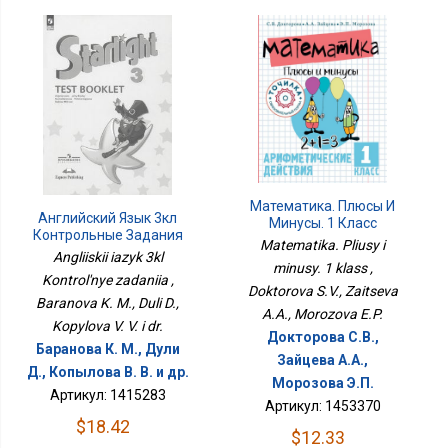
Математика. Плюсы И
Английский Язык 3кл
Минусы. 1 Класс
Контрольные Задания
Matematika. Pliusy i
Angliiskii iazyk 3kl
minusy. 1 klass ,
Kontrol'nye zadaniia ,
Doktorova S.V., Zaitseva
Baranova K. M., Duli D.,
A.A., Morozova E.P.
Kopylova V. V. i dr.
Докторова С.В.,
Баранова К. М., Дули
Зайцева А.А.,
Д., Копылова В. В. и др.
Морозова Э.П.
Артикул: 1415283
Артикул: 1453370
$18.42
$12.33