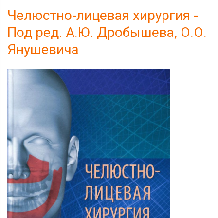
Челюстно-лицевая хирургия -
Под ред. А.Ю. Дробышева, О.О.
Янушевича