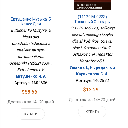
(11129 М-0223)
Евтушенко Музыка. 5
Толковый Словарь
Класс Для
Русского Языка Для
(11129 M-0223) Tolkovyi
Обучающихся С
Evtushenko Muzyka. 5
Школьников. 65 Тыс.
Интеллектуальными
slovar' russkogo iazyka
Слов И Словосочетаний
klass dlia
Нарушениями.
dlia shkol'nikov. 65 tys.
УчебникФП2022Просв.
obuchaiushchikhsia s
slov i slovosochetanii ,
intellektual'nymi
Ushakov D.N., redaktor
narusheniiami.
Karantirov S.I.
UchebnikFP2022Prosv. ,
Ушаков Д.Н., редактор
Evtushenko I.V.
Карантиров С.И.
Евтушенко И.В.
Артикул: 1402572
Артикул: 1602606
$13.29
$58.66
Доставка за 14–20 дней
Доставка за 14–20 дней
КУПИТЬ
КУПИТЬ