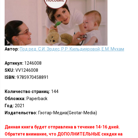
Автор:
Под ред. С.И. Эрдес, Р.Р. Кильдияровой, Е.М. Мухам
Артикул:
1246008
SKU:
VV1246008
ISBN:
9785970458891
Количество страниц:
144
Обложка:
Paperback
Год:
2021
Издательство:
Гэотар-Медиа(Geotar-Media)
Данная книга будет отправлена в течение 14-16 дней.
Обратите внимание, что ДОПОЛНИТЕЛЬНЫЕ скидки на