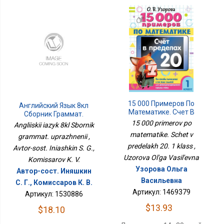
15 000 Примеров По
Английский Язык 8кл
Математике. Счет В
Сборник Граммат.
Пределах 20. 1 Класс
Упражнений
15 000 primerov po
Angliiskii iazyk 8kl Sbornik
matematike. Schet v
grammat. uprazhnenii ,
predelakh 20. 1 klass ,
Avtor-sost. Iniashkin S. G.,
Uzorova Ol'ga Vasil'evna
Komissarov K. V.
Узорова Ольга
Автор-сост. Иняшкин
Васильевна
С. Г., Комиссаров К. В.
Артикул: 1469379
Артикул: 1530886
$13.93
$18.10