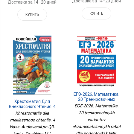
Доставка за 14–20 дней
Доставка за 14–20 дней
КУПИТЬ
КУПИТЬ
ЕГЭ-2026. Математика.
20 Тренировочных
Хрестоматия Для
Вариантов
EGE-2026. Matematika.
Внеклассного Чтения. 4
Экзаменационных
Класс. Аудиоверсии По
20 trenirovochnykh
Khrestomatiia dlia
Работ Для Подготовки К
QR-Коду
ЕГЭ. Профильный
variantov
vneklassnogo chteniia. 4
Уровень
ekzamenatsionnykh rabot
klass. Audioversii po QR-
dlia podgotovki k EGE.
kodu , Trushkina M.I.