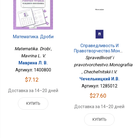
Математика. Дроби
Справедливость И
Matematika. Drobi ,
Правотворчество.Монография
Mavrina L. V.
Spravedlivost' i
Маврина Л. В.
pravotvorchestvo.Monografiia
Артикул: 1400800
, Chechel'nitskii I.V.
$7.12
Чечельницкий И.В.
Артикул: 1285012
Доставка за 14–20 дней
$27.60
КУПИТЬ
Доставка за 14–20 дней
КУПИТЬ