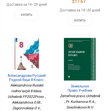
$17.67
Доставка за 14–20 дней
Доставка за 14–20 дней
КУПИТЬ
КУПИТЬ
Александрова Русский
Родной Язык 8 Класс.
Учебник ФП2022Просв.
Aleksandrova Russkii
Земельное
Право.Учебник
rodnoi iazyk 8 klass.
Zemel'noe pravo.Uchebnik
Uchebnik FP2022Prosv. ,
, Pr. Kurbanova R.A.,
Aleksandrova O.M.,
Svechnikovoi N.V.
Zagorovskaia O.V.,