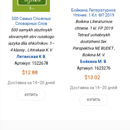
Бойкина Литературное
Чтение. 1 Кл. ФП 2019
500 Самых Сложных
Тетрадь Учебных
Boikina Literaturnoe
Словарных Слов
Достижений Сер.
chtenie. 1 kl. FP 2019
Русского Языка Для
Перспектива НЕ БУДЕТ
500 samykh slozhnykh
Школьников. 1–4
Tetrad' uchebnykh
slovarnykh slov russkogo
Классы
dostizhenii Ser.
iazyka dlia shkol'nikov. 1–
Perspektiva NE BUDET ,
4 klassy , Litinskaia K.V.
Boikina M. V.
Литинская К.В.
Бойкина М. В.
Артикул: 1522678
Артикул: 1623276
$12.88
$13.02
Доставка за 14–20 дней
Доставка за 14–20 дней
КУПИТЬ
КУПИТЬ