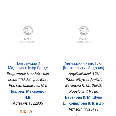
Программир И
Английский Язык 10кл
Моделирв Цифр Среде
[Контрольные Задания]
11кл Уч. Пос Баз
Programmir i modelirv tsifr
Angliiskii iazyk 10kl
srede 11kl Uch. pos Baz ,
[Kontrol'nye zadaniia] ,
Pod red. Makarovoi N.V.
Baranova K. M., Duli D.,
Под ред. Макаровой
Kopylova V. V. i dr.
Н.В.
Баранова К. М., Дули
Артикул: 1522805
Д., Копылова В. В. и др.
Артикул: 1523498
$45.76