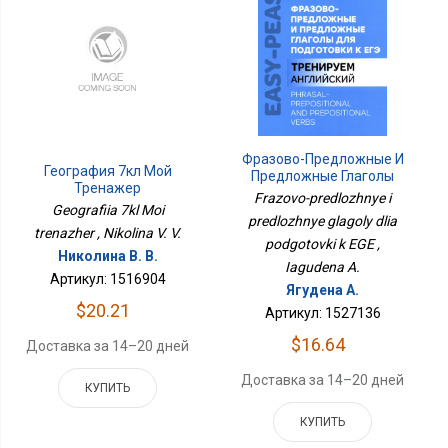
Фразово-Предложные И
География 7кл Мой
Предложные Глаголы
Тренажер
Для Подготовки К ЕГЭ
Frazovo-predlozhnye i
Geografiia 7kl Moi
predlozhnye glagoly dlia
trenazher , Nikolina V. V.
podgotovki k EGE ,
Николина В. В.
Iagudena A.
Артикул: 1516904
Ягудена А.
$20.21
Артикул: 1527136
$16.64
Доставка за 14–20 дней
Доставка за 14–20 дней
КУПИТЬ
КУПИТЬ