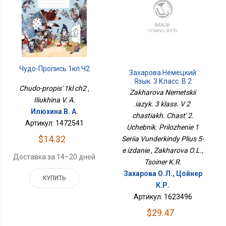
Чудо-Пропись 1кл Ч2
Захарова Немецкий
Язык. 3 Класс. В 2
Chudo-propis' 1kl ch2 ,
Частях. Часть 2.
Zakharova Nemetskii
Учебник. Приложение 1
Iliukhina V. A.
iazyk. 3 klass. V 2
Серия Вундеркинды
Илюхина В. А.
chastiakh. Chast' 2.
Плюс 5-Е Издание
Артикул: 1472541
Uchebnik. Prilozhenie 1
$14.32
Seriia Vunderkindy Plius 5-
e izdanie , Zakharova O.L.,
Доставка за 14–20 дней
Tsoiner K.R.
Захарова О.Л., Цойнер
КУПИТЬ
К.Р.
Артикул: 1623496
$29.47