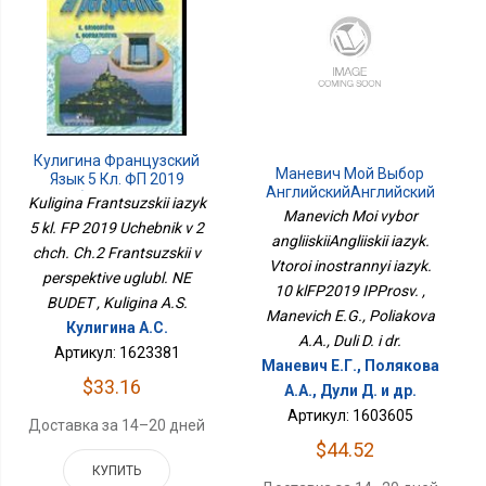
Кулигина Французский
Маневич Мой Выбор
Язык 5 Кл. ФП 2019
АнглийскийАнглийский
Учебник В 2 Чч. Ч.2
Kuligina Frantsuzskii iazyk
Язык. Второй
Manevich Moi vybor
Французский В
5 kl. FP 2019 Uchebnik v 2
Иностранный Язык. 10
Перспективе Углубл. НЕ
angliiskiiAngliiskii iazyk.
КлФП2019 ИППросв.
chch. Ch.2 Frantsuzskii v
БУДЕТ
Vtoroi inostrannyi iazyk.
perspektive uglubl. NE
10 klFP2019 IPProsv. ,
BUDET , Kuligina A.S.
Manevich E.G., Poliakova
Кулигина А.С.
A.A., Duli D. i dr.
Артикул: 1623381
Маневич Е.Г., Полякова
$33.16
А.А., Дули Д. и др.
Артикул: 1603605
Доставка за 14–20 дней
$44.52
КУПИТЬ