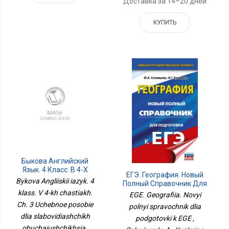
Доставка за 14–20 дней
КУПИТЬ
Быкова Английский
Язык. 4 Класс. В 4-Х
ЕГЭ. География. Новый
Частях. Ч. 3 Учебное
Bykova Angliiskii iazyk. 4
Полный Справочник Для
Пособие Для
Подготовки К ЕГЭ
klass. V 4-kh chastiakh.
EGE. Geografiia. Novyi
Слабовидящих
Ch. 3 Uchebnoe posobie
Обучающихся
polnyi spravochnik dlia
dlia slabovidiashchikh
podgotovki k EGE ,
obuchaiushchikhsia ,