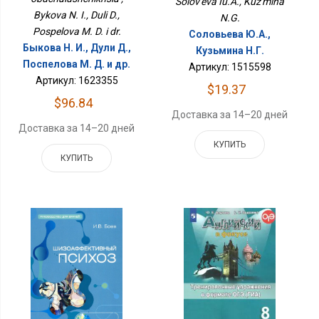
Solov'eva Iu.A., Kuz'mina
Bykova N. I., Duli D.,
N.G.
Pospelova M. D. i dr.
Соловьева Ю.А.,
Быкова Н. И., Дули Д.,
Кузьмина Н.Г.
Поспелова М. Д. и др.
Артикул: 1515598
Артикул: 1623355
$19.37
$96.84
Доставка за 14–20 дней
Доставка за 14–20 дней
КУПИТЬ
КУПИТЬ