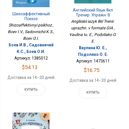
Английский Язык 8кл
Шизоаффективный
Тренир. Упражн. В
Психоз
Формате ГИА
Angliiskii iazyk 8kl Trenir.
Shizoaffektivnyi psikhoz ,
uprazhn. v formate GIA ,
Boev I.V., Sadovnichii K.S.,
Vaulina Iu. E., Podoliako O.
Boev O.I.
E.
Боев И.В., Садовничий
Ваулина Ю. Е.,
К.С., Боев О.И.
Подоляко О. Е.
Артикул: 1385012
Артикул: 1473611
$54.13
$16.75
Доставка за 14–20 дней
Доставка за 14–20 дней
КУПИТЬ
КУПИТЬ